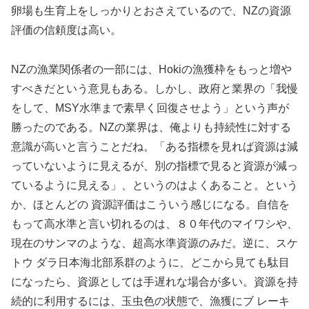
卵場も生育上をしっかりとおさえているので、NZの資源
評価の信頼度は高い。
NZの漁業関係者の一部には、Hokiの漁獲枠をもっと増や
すべきだという意見もある。しかし、政府と業界の「我慢
をして、MSY水準まで素早く回復させよう」という声が
勝ったのである。NZの業界は、俺よりも持続性に対する
意識が高いと言うことだね。「ある指標を見れば資源は減
っていないように見えるが、別の指標で見ると資源が減っ
ているように見える」、というのはよくあること。という
か、ほとんどの 資源評価はこういう感じになる。自信を
もって高水準と言い切れるのは、８０年代のマイワシや、
現在のサンマのような、超高水準資源のみだ。逆に、スケ
トウ ダラ日本海北部系群のように、どこから見ても駄目
になったら、資源としては手遅れな場合が多い。資源を持
続的に利用するには、玉虫色の状態で、漁獲にブ レーキ