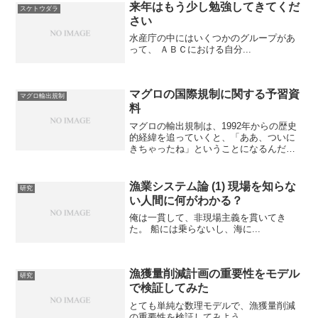
来年はもう少し勉強してきてくだ
スケトウダラ
さい
水産庁の中にはいくつかのグループがあ
って、 ＡＢＣにおける自分...
マグロの国際規制に関する予習資
マグロ輸出規制
料
マグロの輸出規制は、1992年からの歴史
的経緯を追っていくと、「ああ、ついに
きちゃったね」ということになるんだけ
ど、国内ではそういう歴史を追えるよう
な情報がない。マグロ保全問題について
知りたければ、とりあえず読んでおくべ
漁業システム論 (1) 現場を知らな
研究
き本をまとめておこう...
い人間に何がわかる？
俺は一貫して、非現場主義を貫いてき
た。 船には乗らないし、海に...
漁獲量削減計画の重要性をモデル
研究
で検証してみた
とても単純な数理モデルで、漁獲量削減
の重要性を検証してみよう。 ...