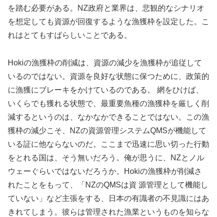
を踏む必要がある。NZ政府と業界は、悲観的なシナリオ
を想定しても資源が回復するような漁獲枠を設定した。こ
れはとてもすばらしいことである。
Hokiの漁獲枠の削減は、資源の減少を漁獲枠が追従して
いるのではない。資源を良好な状態に保つために、政策的
に漁獲にブレーキをかけているのである。 網をひけば、
いくらでも獲れる状態で、最重要魚種の漁獲枠を厳しく削
減するというのは、なかなかできることではない。この漁
獲枠の減少こそ、NZの資源管理システムQMSが機能して
いる証に他ならないのだ。ここまで迅速に思い切った行動
をとれる国は、そう無いだろう。俺が思うに、NZとノル
ウェーぐらいではないだろうか。Hokiの漁獲枠が削減さ
れたことをもって、「NZのQMSは資 源管理として機能し
ていない」など主張をする、日本の有識者の不見識にはあ
きれてしまう。彼らは管理された漁業というものを知らな