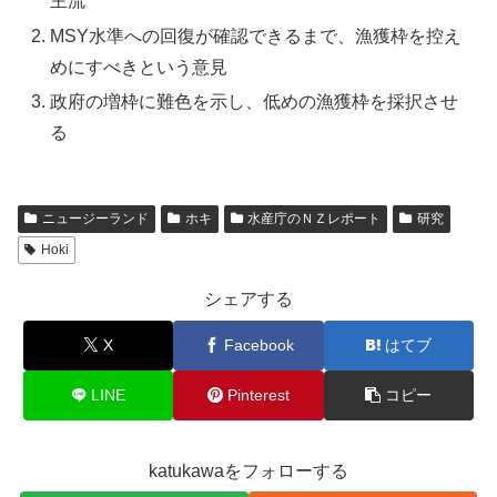
主流
MSY水準への回復が確認できるまで、漁獲枠を控え
めにすべきという意見
政府の増枠に難色を示し、低めの漁獲枠を採択させ
る
ニュージーランド
ホキ
水産庁のＮＺレポート
研究
Hoki
シェアする
X
Facebook
はてブ
LINE
Pinterest
コピー
katukawaをフォローする