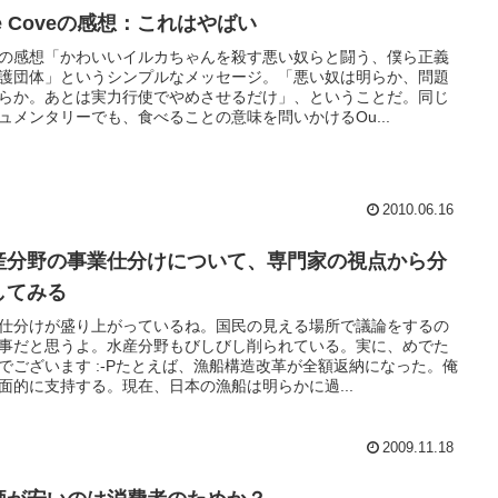
e Coveの感想：これはやばい
の感想「かわいいイルカちゃんを殺す悪い奴らと闘う、僕ら正義
護団体」というシンプルなメッセージ。「悪い奴は明らか、問題
らか。あとは実力行使でやめさせるだけ」、ということだ。同じ
ュメンタリーでも、食べることの意味を問いかけるOu...
2010.06.16
産分野の事業仕分けについて、専門家の視点から分
してみる
仕分けが盛り上がっているね。国民の見える場所で議論をするの
事だと思うよ。水産分野もびしびし削られている。実に、めでた
でございます :-Pたとえば、漁船構造改革が全額返納になった。俺
面的に支持する。現在、日本の漁船は明らかに過...
2009.11.18