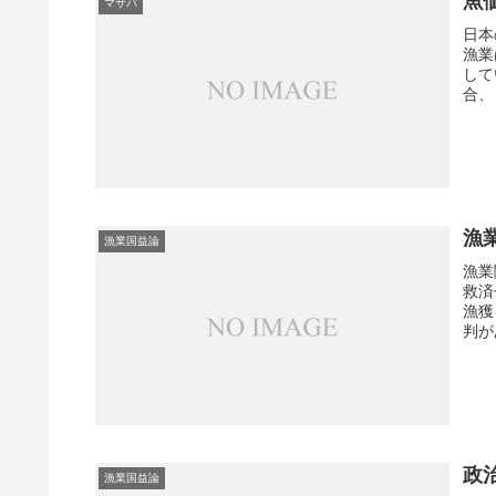
魚
マサバ
日本
漁業
して
合、
漁
漁業国益論
漁業
救済
漁獲
判が
政
漁業国益論