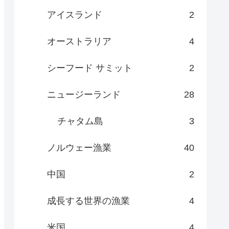
アイスランド
2
オーストラリア
4
シーフード サミット
2
ニュージーランド
28
チャタム島
3
ノルウェー漁業
40
中国
2
成長する世界の漁業
4
米国
4