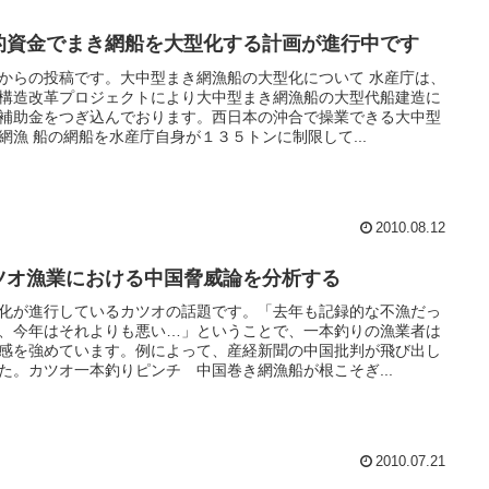
的資金でまき網船を大型化する計画が進行中です
からの投稿です。大中型まき網漁船の大型化について 水産庁は、
構造改革プロジェクトにより大中型まき網漁船の大型代船建造に
補助金をつぎ込んでおります。西日本の沖合で操業できる大中型
網漁 船の網船を水産庁自身が１３５トンに制限して...
2010.08.12
ツオ漁業における中国脅威論を分析する
化が進行しているカツオの話題です。「去年も記録的な不漁だっ
、今年はそれよりも悪い…」ということで、一本釣りの漁業者は
感を強めています。例によって、産経新聞の中国批判が飛び出し
た。カツオ一本釣りピンチ 中国巻き網漁船が根こそぎ...
2010.07.21