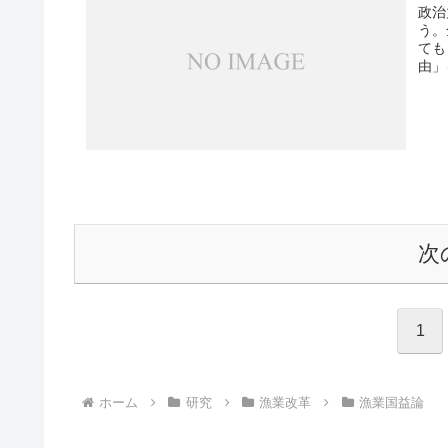
政治
う。
ても
由」
次
1
ホーム
研究
漁業改革
漁業国益論