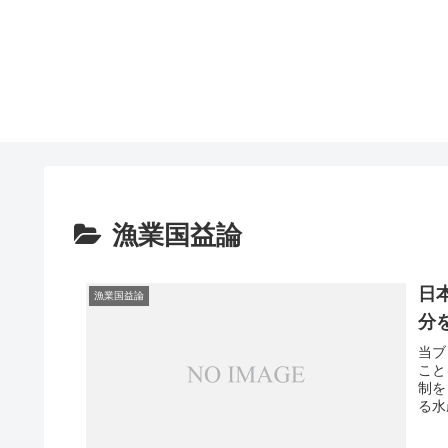
漁業国益論
日
漁業国益論
分
当ブ
こと
制を
る水