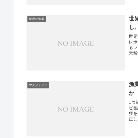
世界
世界の漁業
し
世界
レポ
るレ
天然
漁
マスメディア
か
1つ
ビ番
獲を
正し