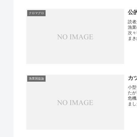
公
クロマグロ
読者
漁業
次々
まき
カ
漁業国益論
小型
たが
危機
まし