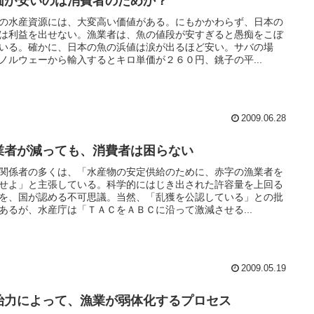
価が安いのは消費者のためか？
の水産資源には、大変高い価値がある。にもかかわらず、日本の
は利益を出せない。漁業者は、魚の値段が安すぎると愚痴をこぼ
いる。確かに、日本の魚の浜値は涙が出るほど安い。サバの場
ノルウェーから輸入するとキロ単価が２６０円、銚子の平...
2009.06.28
業者が減っても、消費者は困らない
関係者の多くは、「水産物の安定供給のために、赤字の漁業者を
せよ」と主張している。科学的にはじき出された許容量を上回る
を、国が認める不可思議。当然、「乱獲を公認している」との批
あるが、水産庁は「ＴＡＣをＡＢＣに沿って激減させる...
2009.05.19
治力によって、漁業が弱体化するプロセス