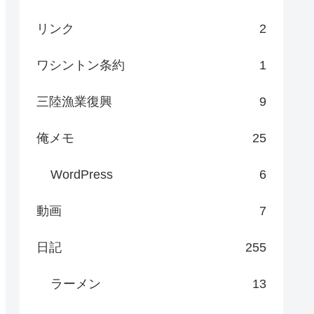
リンク
2
ワシントン条約
1
三陸漁業復興
9
俺メモ
25
WordPress
6
動画
7
日記
255
ラーメン
13