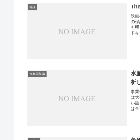
Th
書評
映画
の保
も明
ドキ
水
漁業国益論
析
事業
は大
い話
は全