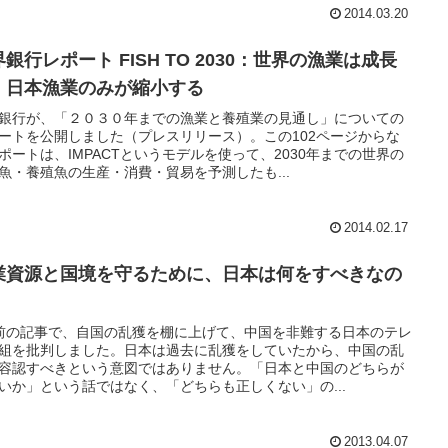
2014.03.20
銀行レポート FISH TO 2030：世界の漁業は成長
、日本漁業のみが縮小する
銀行が、「２０３０年までの漁業と養殖業の見通し」についての
ートを公開しました（プレスリリース）。この102ページからな
ポートは、IMPACTというモデルを使って、2030年までの世界の
魚・養殖魚の生産・消費・貿易を予測したも...
2014.02.17
業資源と国境を守るために、日本は何をすべきなの
前の記事で、自国の乱獲を棚に上げて、中国を非難する日本のテレ
組を批判しました。日本は過去に乱獲をしていたから、中国の乱
容認すべきという意図ではありません。「日本と中国のどちらが
いか」という話ではなく、「どちらも正しくない」の...
2013.04.07