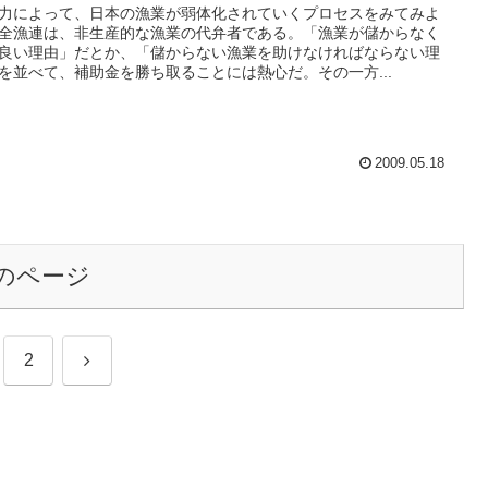
力によって、日本の漁業が弱体化されていくプロセスをみてみよ
全漁連は、非生産的な漁業の代弁者である。「漁業が儲からなく
良い理由」だとか、「儲からない漁業を助けなければならない理
を並べて、補助金を勝ち取ることには熱心だ。その一方...
2009.05.18
のページ
次
2
へ