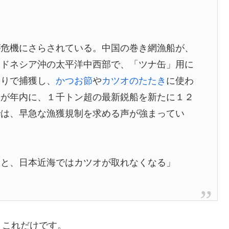
が危機にさらされている。中国の巻き網漁船が、
ンドネシア沖の太平洋中西部で、「ツナ缶」用に
釣りで捕獲し、
かつお節
や
カツオのたたき
に使わ
国が年内に、１千トン超の最新鋭船を新たに１２
では、早急な漁獲規制を求める声が強まってい
むと、日本近海ではカツオが取れなくなる」
、これだけです。