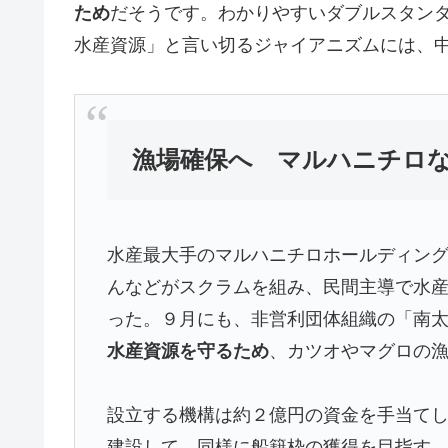
ため
だそうです。わかりやすいダブルスタン
水産資源」と言い切るジャイアニズムには、
漁場確保へ マルハニチロ
水産最大手のマルハニチロホールディン
んなどがスクラムを組み、民間主導で水産
った。９月にも、非営利団体組織の「南
水産資源を守るため
、カツオやマグロの漁
設立する機構は約２億円の資金を手当て
建設して、同様に船籍枠の獲得を目指す。