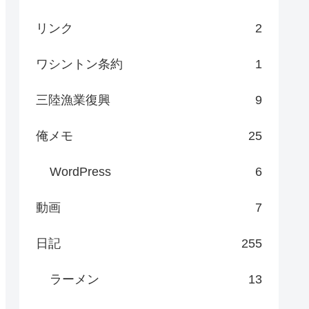
リンク
2
ワシントン条約
1
三陸漁業復興
9
俺メモ
25
WordPress
6
動画
7
日記
255
ラーメン
13