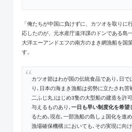
「俺たちが中国に負けずに、カツオを取りに
応したのが、元水産庁遠洋課のドンである島
大洋エーアンドエフの南方のまき網漁船を国
す。
カツオ節はわが国の伝統食品であり､日で
り､日本の海まき漁船は劣勢に立たされ苦
二ふじ丸｣はじめ3隻の大型船の建造を許
与えるものあり､
一日も早い制度化を希望
るため､現在､一部漁船の島しょ国化を進め
漁場確保機構｣においても､その実現に向