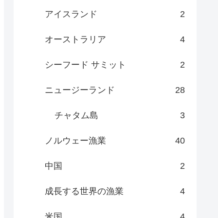
アイスランド
2
オーストラリア
4
シーフード サミット
2
ニュージーランド
28
チャタム島
3
ノルウェー漁業
40
中国
2
成長する世界の漁業
4
米国
4