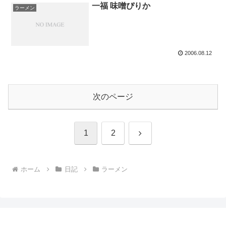
一福 味噌ぴりか
ラーメン
2006.08.12
次のページ
次
1
2
へ
ホーム
日記
ラーメン