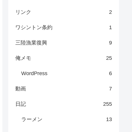
リンク
2
ワシントン条約
1
三陸漁業復興
9
俺メモ
25
WordPress
6
動画
7
日記
255
ラーメン
13