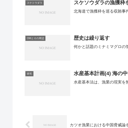
スケソウダラの漁獲枠
スケトウダラ
歴史は繰り返す
OMとその周辺
何かと話題のミナミマグロの管
水産基本計画(4) 海
研究
カツオ漁業における中国脅威論