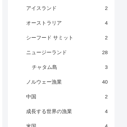
アイスランド
2
オーストラリア
4
シーフード サミット
2
ニュージーランド
28
チャタム島
3
ノルウェー漁業
40
中国
2
成長する世界の漁業
4
米国
4