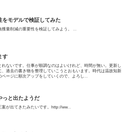
性をモデルで検証してみた
とても単純な数理モデルで、漁獲量削減の重要性を検証してみよう。 ...
ます
とれないです。仕事が順調なのはよいけれど、時間が無い。更新し
に、過去の書き物を整理していこうとおもいます。時代は温故知新
ページに順次アップをしていくので、よろし...
やっと出たようだ
出てきたみたいです。http://ww...