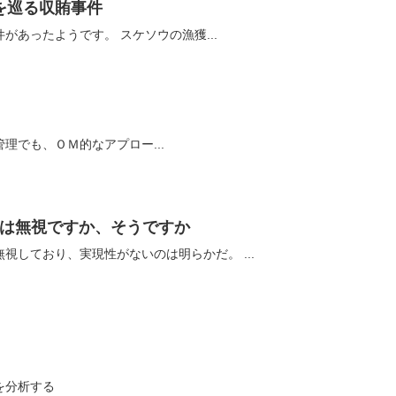
を巡る収賄事件
北海道で漁獲枠を巡る収賄事件があったようです。 スケソウの漁獲...
理でも、ＯＭ的なアプロー...
の中は無視ですか、そうですか
水産基本法は、漁業の現実を無視しており、実現性がないのは明らかだ。 ...
を分析する