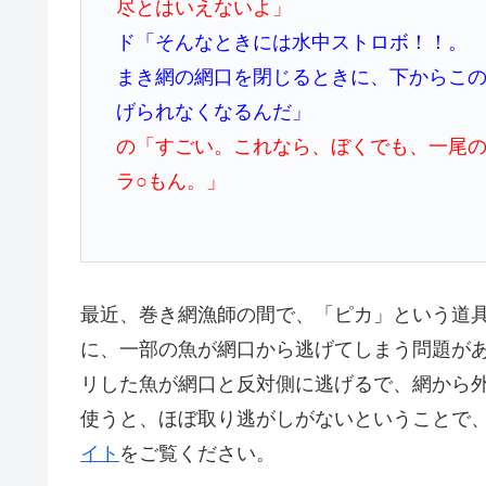
尽とはいえないよ」
ド「そんなときには
水中ストロボ！！
。
まき網の網口を閉じるときに、下からこ
げられなくなるんだ」
の「すごい。これなら、ぼくでも、一尾
ラ○もん。」
最近、巻き網漁師の間で、「ピカ」という道
に、一部の魚が網口から逃げてしまう問題が
リした魚が網口と反対側に逃げるで、網から
使うと、ほぼ取り逃がしがないということで
イト
をご覧ください。