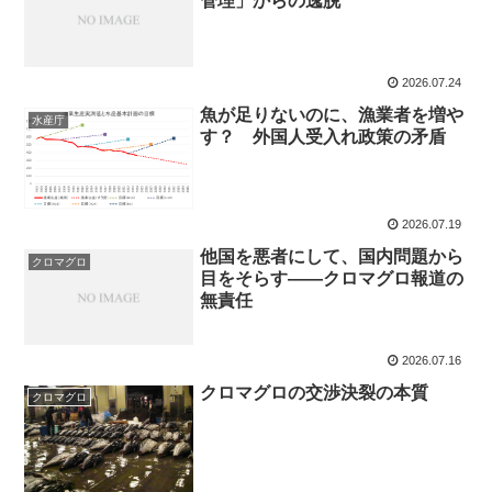
管理」からの逸脱
2026.07.24
魚が足りないのに、漁業者を増や
水産庁
す？ 外国人受入れ政策の矛盾
2026.07.19
他国を悪者にして、国内問題から
クロマグロ
目をそらす――クロマグロ報道の
無責任
2026.07.16
クロマグロの交渉決裂の本質
クロマグロ