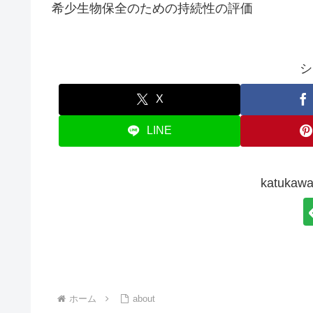
希少生物保全のための持続性の評価
シ
X
LINE
katuk
ホーム
about