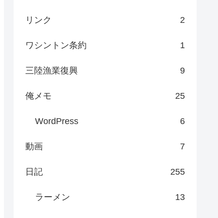
リンク
2
ワシントン条約
1
三陸漁業復興
9
俺メモ
25
WordPress
6
動画
7
日記
255
ラーメン
13