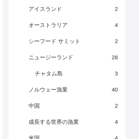
アイスランド
2
オーストラリア
4
シーフード サミット
2
ニュージーランド
28
チャタム島
3
ノルウェー漁業
40
中国
2
成長する世界の漁業
4
米国
4