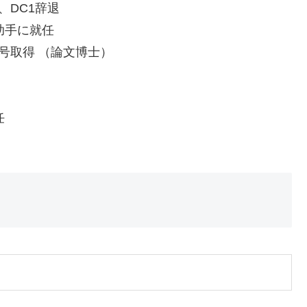
、DC1辞退
 助手に就任
士号取得 （論文博士）
任