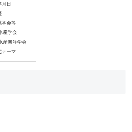
年月日
歴
属学会等
水産学会
水産海洋学会
究テーマ