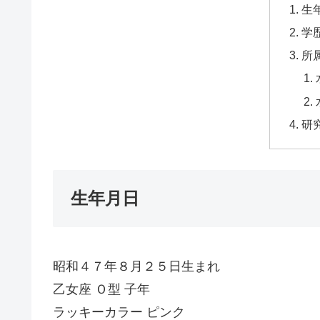
生
学
所
研
生年月日
昭和４７年８月２５日生まれ
乙女座 Ｏ型 子年
ラッキーカラー ピンク