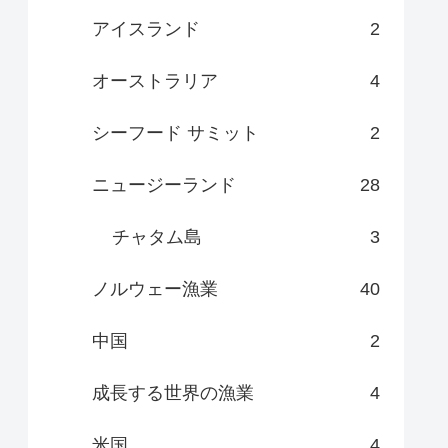
アイスランド
2
オーストラリア
4
シーフード サミット
2
ニュージーランド
28
チャタム島
3
ノルウェー漁業
40
中国
2
成長する世界の漁業
4
米国
4