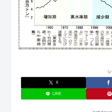
シ
X
LINE