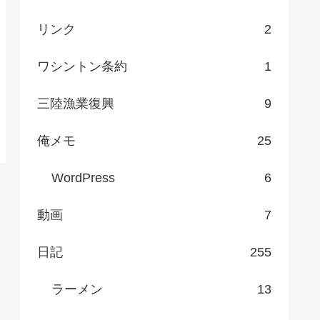
リンク
2
ワシントン条約
1
三陸漁業復興
9
俺メモ
25
WordPress
6
動画
7
日記
255
ラーメン
13