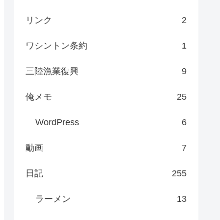
リンク
2
ワシントン条約
1
三陸漁業復興
9
俺メモ
25
WordPress
6
動画
7
日記
255
ラーメン
13