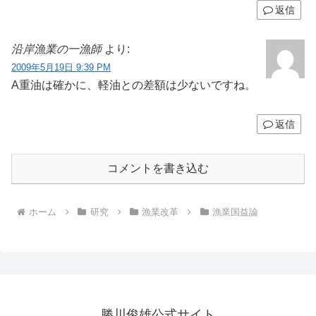
返信
沿岸漁業の一漁師
より:
2009年5月19日 9:39 PM
A重油は確かに、軽油との差額は少ないですね。
返信
コメントを書き込む
ホーム
研究
漁業改革
漁業国益論
勝川俊雄公式サイト