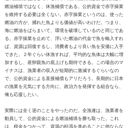
燃油補填ではなく、休漁補償である。公的資金で赤字操業
を維持する必要は全くない。赤字操業というのは、使った
燃油の方が、捕れた魚よりも価値が高いわけだ。つまり、
海に燃油をばらまいて、環境を破壊しているのと同じであ
る。赤字操業を止めて、浮いた燃油の代金で魚を輸入すれ
ば、資源は回復するし、消費者もより良い魚を安価に入手
できた。２年ぐらい休漁すれば、平均的な魚体は大幅に増
加するし、産卵親魚の底上げも期待できる。この場合のマ
イナスは、漁業者の収入が短期的に激減するぐらいなの
で、公的資金による直接補償もアリだろう。長期的に日本
の漁業を元気にする方向に、政治力を発揮する組合なら、
俺も応援したい。
実際には全く逆のことをやったのだ。全漁連は、漁業者を
動員して、公的資金による燃油補填を勝ち取った。これ
は、税金をつかって、資源の枯渇を進めることに他ならな