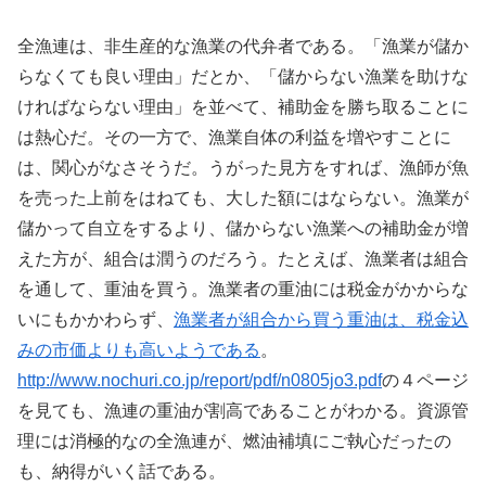
全漁連は、非生産的な漁業の代弁者である。「漁業が儲か
らなくても良い理由」だとか、「儲からない漁業を助けな
ければならない理由」を並べて、補助金を勝ち取ることに
は熱心だ。その一方で、漁業自体の利益を増やすことに
は、関心がなさそうだ。うがった見方をすれば、漁師が魚
を売った上前をはねても、大した額にはならない。漁業が
儲かって自立をするより、儲からない漁業への補助金が増
えた方が、組合は潤うのだろう。たとえば、漁業者は組合
を通して、重油を買う。漁業者の重油には税金がかからな
いにもかかわらず、
漁業者が組合から買う重油は、税金込
みの市価よりも高いようである
。
http://www.nochuri.co.jp/report/pdf/n0805jo3.pdf
の４ページ
を見ても、漁連の重油が割高であることがわかる。資源管
理には消極的なの全漁連が、燃油補填にご執心だったの
も、納得がいく話である。