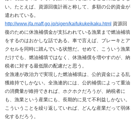
い。たとえば、資源回復計画と称して、多額の公的資金が
遣われている。
http://www.jfa.maff.go.jp/sigen/kaifukukeikaku.html
資源回
復のために休漁補償金が支払われている漁業まで燃油補填
をするのはおかしな話である。車で言えば、ブレーキとア
クセルを同時に踏んでいる状態だ。せめて、こういう漁業
だけでも、燃油補填ではなく、休漁補償を増やすのが、納
税者に対する最低限の配慮だと思う。
全漁連が政治力で実現した燃油補填は、公的資金による乱
獲維持でしかない。全漁連的には、公的補償によって重油
の消費量が維持できれば、ホクホクだろうが、納税者に
も、漁業という産業にも、長期的に見て不利益しかない。
こういうことを繰り返していれば、どんな産業だって弱体
化するだろう。