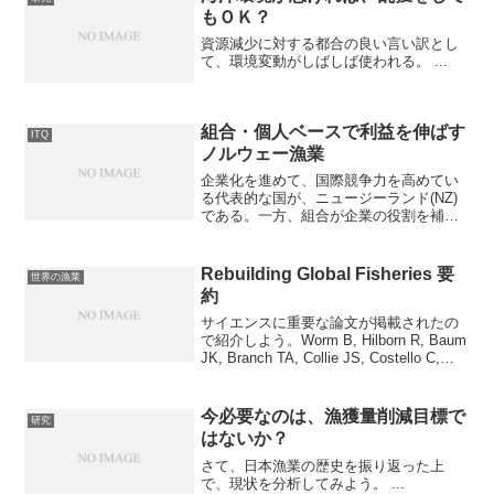
もＯＫ？
資源減少に対する都合の良い言い訳とし
て、環境変動がしばしば使われる。 ...
組合・個人ベースで利益を伸ばす
ITQ
ノルウェー漁業
企業化を進めて、国際競争力を高めてい
る代表的な国が、ニュージーランド(NZ)
である。一方、組合が企業の役割を補完
して個人ベースの漁業で生産性を上げて
いるのがノルウェーだ。ノルウェーの漁
船漁業は、世襲の家業である。親父の船
Rebuilding Global Fisheries 要
世界の漁業
を息子が継いで漁を続...
約
サイエンスに重要な論文が掲載されたの
で紹介しよう。Worm B, Hilborn R, Baum
JK, Branch TA, Collie JS, Costello C,
Fogarty MJ, Fulton EA, Hutchings ...
今必要なのは、漁獲量削減目標で
研究
はないか？
さて、日本漁業の歴史を振り返った上
で、現状を分析してみよう。 ...