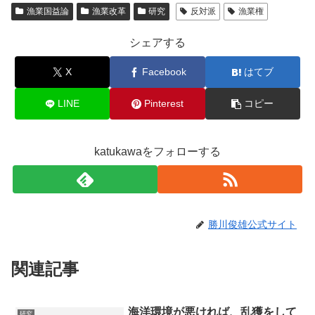
漁業国益論
漁業改革
研究
反対派
漁業権
シェアする
X
Facebook
はてブ
LINE
Pinterest
コピー
katukawaをフォローする
勝川俊雄公式サイト
関連記事
海洋環境が悪ければ、乱獲をして
研究