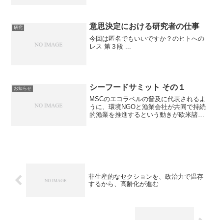
意思決定における研究者の仕事
研究
今回は匿名でもいいですか？のヒトへの
レス 第３段 ...
シーフードサミット その１
お知らせ
MSCのエコラベルの普及に代表されるよ
うに、環境NGOと漁業会社が共同で持続
的漁業を推進するという動きが欧米諸国
を中心に浸透しつつあります。水産業界
と環境NGOが共同で、シーフードサミッ
トという会合を、毎年、開催していま
す。シーフードサミッ...
非生産的なセクションを、政治力で温存
するから、高齢化が進む