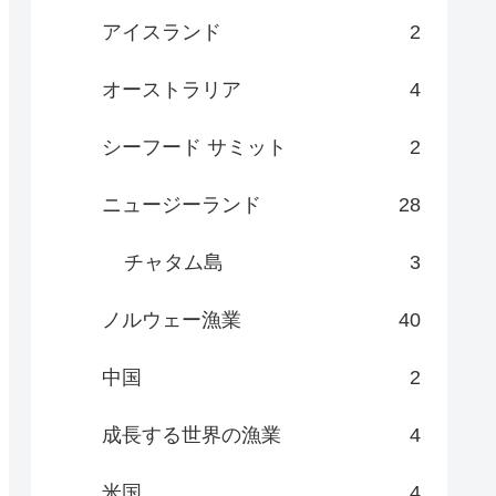
アイスランド
2
オーストラリア
4
シーフード サミット
2
ニュージーランド
28
チャタム島
3
ノルウェー漁業
40
中国
2
成長する世界の漁業
4
米国
4