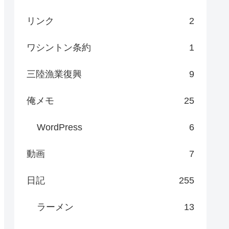
リンク
2
ワシントン条約
1
三陸漁業復興
9
俺メモ
25
WordPress
6
動画
7
日記
255
ラーメン
13