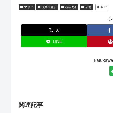
マサバ
漁業国益論
漁業改革
研究
サバ
シ
X
LINE
katuk
関連記事