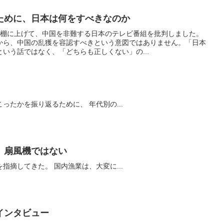
ために、日本は何をすべきなのか
を棚に上げて、中国を非難する日本のテレビ番組を批判しました。
から、中国の乱獲を容認すべきという意図ではありません。「日本
いう話ではなく、「どちらも正しくない」の...
さて、マサバの歴史に何が起こったかを振り返るために、 年代別の...
、扇風機ではない
いろいろと水産行政の問題点を指摘してきた。 国内漁業は、大変に...
インタビュー