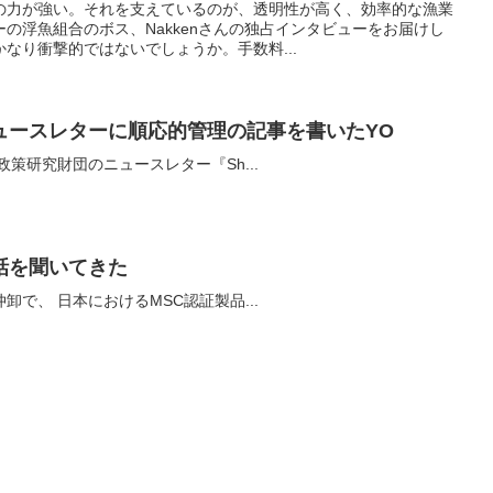
の力が強い。それを支えているのが、透明性が高く、効率的な漁業
の浮魚組合のボス、Nakkenさんの独占インタビューをお届けし
なり衝撃的ではないでしょうか。手数料...
ュースレターに順応的管理の記事を書いたYO
忘れていたが、 海洋政策研究財団のニュースレター『Sh...
話を聞いてきた
亀和商店というのは、築地の仲卸で、 日本におけるMSC認証製品...