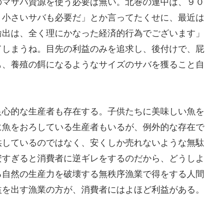
のマサバ資源を使う必要は無い。北巻の連中は、９０
、小さいサバも必要だ」とか言ってたくせに、最近は
輸出は、全く理にかなった経済的行為でございます」
てしまうね。目先の利益のみを追求し、後付けで、屁
も、養殖の餌になるようなサイズのサバを獲ること自
良心的な生産者も存在する。子供たちに美味しい魚を
に魚をおろしている生産者もいるが、例外的な存在で
供しているのではなく、安くしか売れないような無駄
安すぎると消費者に逆ギレをするのだから、どうしよ
る自然の生産力を破壊する無秩序漁業で得をする人間
益を出す漁業の方が、消費者にはよほど利益がある。