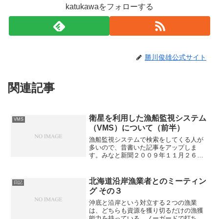
katukawaをフォローする
勝川俊雄公式サイト
関連記事
衛星を利用した漁船監視システム
VMS
（VMS）について（前半）
漁船監視システムで検索をしてくる人が
多いので、昔書いた記事をアップしま
す。みなと新聞２００９年１１月２６日
の一面に、掲載されました。
北海道沿岸漁業者とのミーティン
日記
グ その３
沖底と沿岸という対立する２つの漁業
は、どちらも資源を獲り切るだけの漁獲
能力を持っている。ノーガードで打ち合