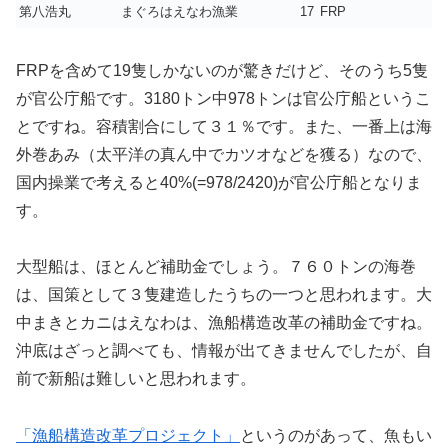
第八浩丸
まぐろはえなわ漁業
17
FRP
FRPを含めて19隻しかないのが驚きだけど、そのうち5隻
が官公庁船です。3180トン中978トンは官公庁船というこ
とですね。容積割合にして３１％です。また、一番上は海
外巻あみ（太平洋の真ん中でカツオなどを獲る）なので、
国内操業で考えると40%(=978/2420)が官公庁船となりま
す。
大型船は、ほとんど補助金でしょう。７６０トンの海巻
は、国策として３隻建造したうちの一つと思われます。大
中まきとカニはえなわは、漁船構造改革の補助金ですね。
沖底はざっと調べても、情報が出てきませんでしたが、自
前で新船は難しいと思われます。
「漁船構造改革プロジェクト」
というのがあって、魚もい