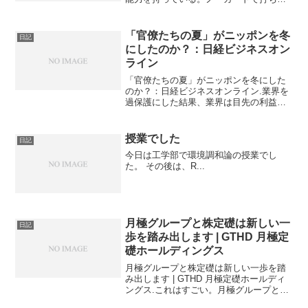
えば、資源はどこまでも減る。１年、２
年というスケールではなく、１０年、２
０年というスケールで漁業が生き残るた
「官僚たちの夏」がニッポンを冬
日記
めには、漁獲量の規制は不可...
にしたのか？：日経ビジネスオン
ライン
「官僚たちの夏」がニッポンを冬にした
のか？：日経ビジネスオンライン.業界を
過保護にした結果、業界は目先の利益を
得た代わりに、競争力を失った。という
どこかで聞いたようなお話ですね。ここ
とか、ここに書いたことと同じ構図だ。
授業でした
日記
鎖国した既得権産業の行...
今日は工学部で環境調和論の授業でし
た。 その後は、R...
月極グループと株定礎は新しい一
日記
歩を踏み出します | GTHD 月極定
礎ホールディングス
月極グループと株定礎は新しい一歩を踏
み出します | GTHD 月極定礎ホールディ
ングス.これはすごい。月極グループと
（株）定礎がMBOって、とんでもないス