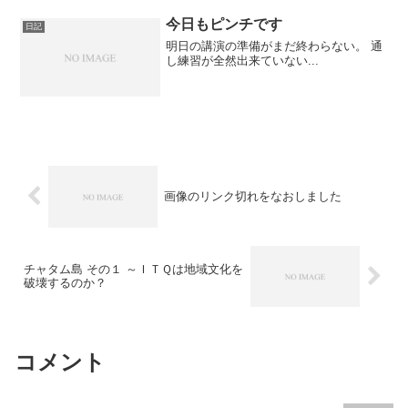
ケールですね。完全に日本の駐車場とビ
ルが牛耳られてしまうじゃないか。巨大
今日もピンチです
日記
企業の出現によ...
明日の講演の準備がまだ終わらない。 通
し練習が全然出来ていない...
画像のリンク切れをなおしました
チャタム島 その１ ～ＩＴＱは地域文化を
破壊するのか？
コメント