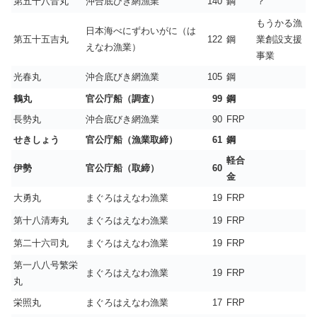
第五十八音丸
沖合底びき網漁業
140
鋼
？
もうかる漁
日本海べにずわいがに（は
第五十五吉丸
122
鋼
業創設支援
えなわ漁業）
事業
光春丸
沖合底びき網漁業
105
鋼
鶴丸
官公庁船（調査）
99
鋼
長勢丸
沖合底びき網漁業
90
FRP
せきしょう
官公庁船（漁業取締）
61
鋼
軽合
伊勢
官公庁船（取締）
60
金
大勇丸
まぐろはえなわ漁業
19
FRP
第十八清寿丸
まぐろはえなわ漁業
19
FRP
第二十六司丸
まぐろはえなわ漁業
19
FRP
第一八八号繁栄
まぐろはえなわ漁業
19
FRP
丸
栄照丸
まぐろはえなわ漁業
17
FRP