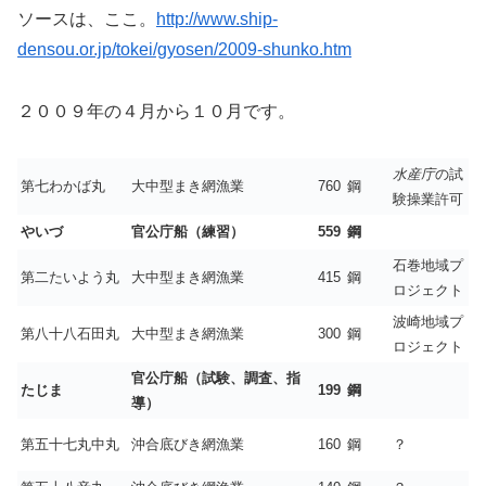
ソースは、ここ。
http://www.ship-
densou.or.jp/tokei/gyosen/2009-shunko.htm
２００９年の４月から１０月です。
水産庁
の試
第七わかば丸
大中型まき網漁業
760
鋼
験操業許可
やいづ
官公庁船（練習）
559
鋼
石巻地域プ
第二たいよう丸
大中型まき網漁業
415
鋼
ロジェクト
波崎地域プ
第八十八石田丸
大中型まき網漁業
300
鋼
ロジェクト
官公庁船（試験、調査、指
たじま
199
鋼
導）
第五十七丸中丸
沖合底びき網漁業
160
鋼
？