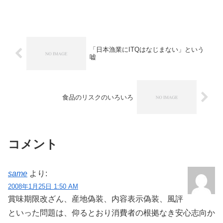
モニタリング調査をしないとわかりませ
ん。このページは私個人が現時点までに
知り得た情報をまとめたものであり、政
府がしっかりと...
「日本漁業にITQはなじまない」という
嘘
食品のリスクのいろいろ
コメント
same
より:
2008年1月25日 1:50 AM
賞味期限改ざん、産地偽装、内容表示偽装、風評
といった問題は、仰るとおり消費者の根拠なき安心志向か