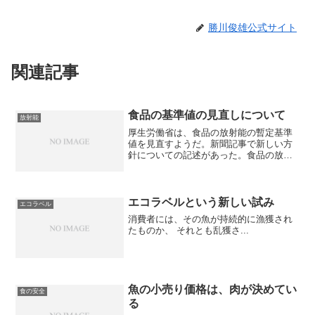
勝川俊雄公式サイト
関連記事
食品の基準値の見直しについて
放射能
厚生労働省は、食品の放射能の暫定基準
値を見直すようだ。新聞記事で新しい方
針についての記述があった。食品の放射
能規制：新基準、海外より厳しく 現行
の値「緩い」は誤解 改定後はより子供
に配慮Ｑ 新しい規制値はどうなるので
すか。Ａ 年間被ばく限度...
エコラベルという新しい試み
エコラベル
消費者には、その魚が持続的に漁獲され
たものか、 それとも乱獲さ...
魚の小売り価格は、肉が決めてい
食の安全
る