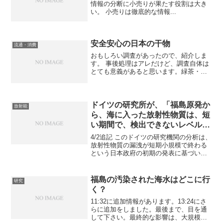
情報の分断に小売りが果たす役割は大き
い。 小売りは徹底的な情報...
安全安心の日本の干物
流通・消費
おもしろい調査があったので、紹介しま
す。 事後処理はアレだけど、調査自体は
とても意義があると思います。緑茶・塩
干魚介類の表示に関する特別調査の実施
結果について 19，689点の塩干魚介類の
表示状況の調査を行ったところ、4，692
点（23．8...
ドイツの研究所が、「福島原発か
放射能
ら、海に入った放射性物質は、短
い期間で、検出できないレベルに
希釈される」と考察
4/2追記 このドイツの研究機関の分析は、
放射性物質の漏洩が短期小規模で終わる
という日本政府の初期の発表に基づいて
います。現在は状況が大きく変わったこ
とを留意した上で、読んでください。興
味深い記事が中国のサイトに掲載されま
福島の汚染された海水はどこに行
研究
した。「ドイツの漁...
く？
11:32に追加情報があります。13:24にさ
らに追加をしました。最後まで、目を通
して下さい。最終的な影響は、大規模な