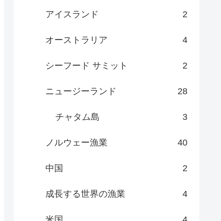
アイスランド
2
オーストラリア
4
シーフード サミット
2
ニュージーランド
28
チャタム島
3
ノルウェー漁業
40
中国
2
成長する世界の漁業
4
米国
4