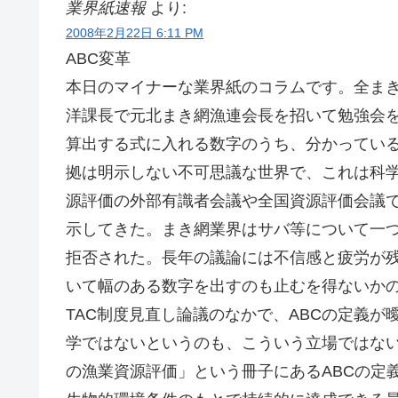
業界紙速報
より:
2008年2月22日 6:11 PM
ABC変革
本日のマイナーな業界紙のコラムです。全まき
洋課長で元北まき網漁連会長を招いて勉強会を
算出する式に入れる数字のうち、分かってい
拠は明示しない不可思議な世界で、これは科学
源評価の外部有識者会議や全国資源評価会議で
示してきた。まき網業界はサバ等について一
拒否された。長年の議論には不信感と疲労が残る
いて幅のある数字を出すのも止むを得ないか
TAC制度見直し論議のなかで、ABCの定義
学ではないというのも、こういう立場ではな
の漁業資源評価」という冊子にあるABCの定