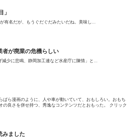
目」
が有名だが、もうぐだぐだみたいだね。美味し...
業者が廃業の危機らしい
減少に悲鳴、静岡加工連など水産庁に陳情」と...
ぱらぱら漫画のように、人や車が動いていて、おもしろい。おもち
デオの良さを併せ持つ、秀逸なコンテンツだとおもった。 クリック
。
読みました