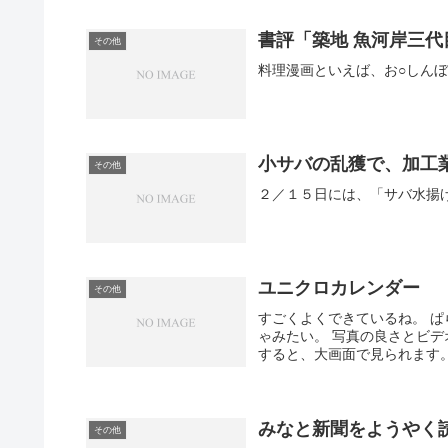
書評「築地 魚河岸三代
その他
料理漫画といえば、お○しんぼ
小サバの乱獲で、加工
その他
２／１５日には、「サバ水揚げ
ユニクロカレンダー
その他
すごくよくできているね。 
ゃみたい。 写真の良さとビ
すると、大画面で見られます
みなと新聞をようやく
その他