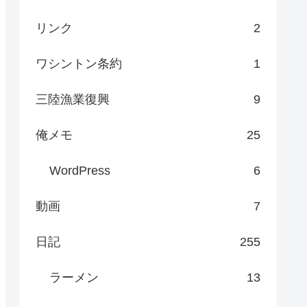
リンク
2
ワシントン条約
1
三陸漁業復興
9
俺メモ
25
WordPress
6
動画
7
日記
255
ラーメン
13