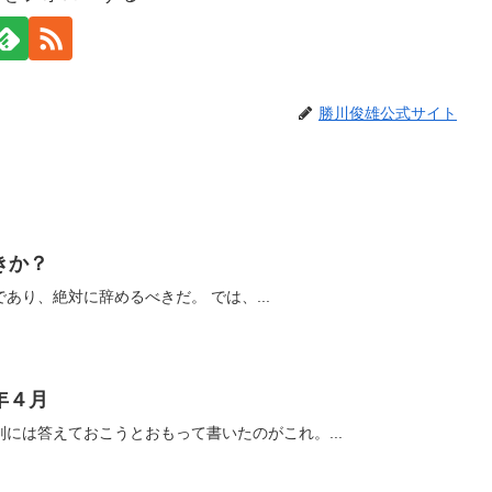
勝川俊雄公式サイト
きか？
０歳の漁獲は資源の無駄遣いであり、絶対に辞めるべきだ。 では、...
年４月
には答えておこうとおもって書いたのがこれ。...