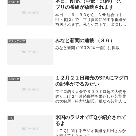
本日、NHK（中部・北陸）で、
お知らせ
－３００ｍに分布している...
ブリの番組が放映されます
本日、１９：３０から、NHK総合（中
部・北陸）で、ブリ資源に関する番組が
放送されます。私もゲストで、出演しま
す。中部・北陸ローカルですが、良質な
番組に仕上がったと思いますので、視聴
可能な方は、ぜひご覧下さい。富山湾の
みなと新聞の連載 （３６）
マスメディア
冬の味覚といえば「寒ブリ...
みなと新聞 (2010 3/24 一面）に掲載
１２月２１日発売のSPAにマグロ
お知らせ
の記事がでるみたい
マグロ釣り大会で３００キロ超の大物を
釣り上げ２年連続優勝を果たした芸能界
の大御所・松方弘樹氏。単なる芸能人の
＜お遊び＞なのかと思っていたら、漁業
環境や乱獲、資源保護などを大いに危惧
し、問題を訴えているお方だったのだ。
米国のラジオでITQが紹介されて
ITQ
松方氏が語る日本の漁業の...
るよ
ＩＴＱに関するラジオ番組を井田さんか
ら教えてもらったよ。 ...