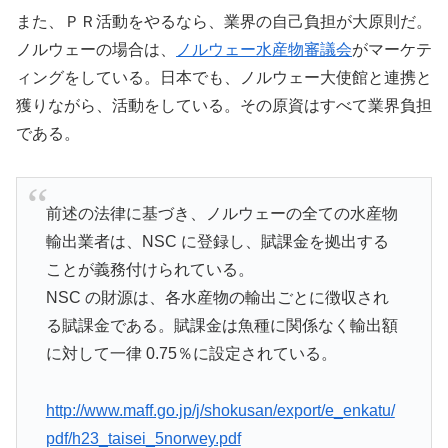
また、ＰＲ活動をやるなら、業界の自己負担が大原則だ。
ノルウェーの場合は、
ノルウェー水産物審議会
がマーケテ
ィングをしている。日本でも、ノルウェー大使館と連携と
獲りながら、活動をしている。その原資はすべて業界負担
である。
前述の法律に基づき、ノルウェーの全ての水産物
輸出業者は、NSC に登録し、賦課金を拠出する
ことが義務付けられている。
NSC の財源は、各水産物の輸出ごとに徴収され
る賦課金である。賦課金は魚種に関係なく輸出額
に対して一律 0.75％に設定されている。
http://www.maff.go.jp/j/shokusan/export/e_enkatu/
pdf/h23_taisei_5norwey.pdf