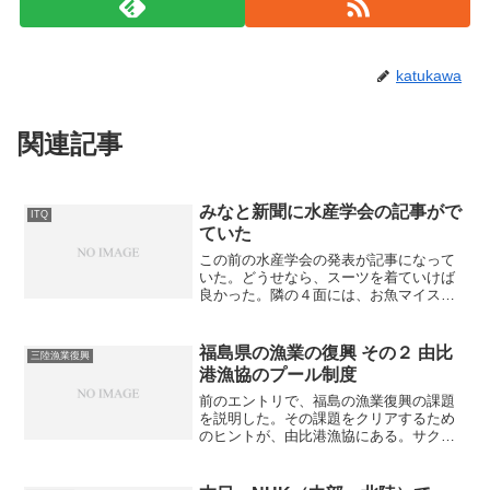
katukawa
関連記事
みなと新聞に水産学会の記事がで
ITQ
ていた
この前の水産学会の発表が記事になって
いた。どうせなら、スーツを着ていけば
良かった。隣の４面には、お魚マイスタ
ー嘉山がアンコウを下ろしている写真が
掲載されていた。こちらはスーツなの
で、少し差をつけられてしまった。発表
福島県の漁業の復興 その２ 由比
三陸漁業復興
内容については、こちらで見...
港漁協のプール制度
前のエントリで、福島の漁業復興の課題
を説明した。その課題をクリアするため
のヒントが、由比港漁協にある。サクラ
エビ漁業の歴史まずは、由比港漁協の主
力漁業である桜エビ漁の歴史から解説し
よう。サクラエビは、昼間は水深２００