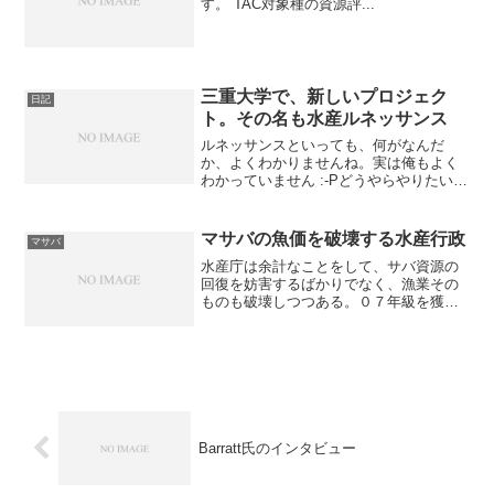
す。 TAC対象種の資源評...
三重大学で、新しいプロジェク
日記
ト。その名も水産ルネッサンス
ルネッサンスといっても、何がなんだ
か、よくわかりませんね。実は俺もよく
わかっていません :-Pどうやらやりたいよ
うにやればいいようなので、資源管理を
ベースに、加工・流通も含めて、持続的
な成長戦略をつくるわけですよ。ノルウ
マサバの魚価を破壊する水産行政
マサバ
ェーやＮＺの成功のエ...
水産庁は余計なことをして、サバ資源の
回復を妨害するばかりでなく、漁業その
ものも破壊しつつある。０７年級を獲り
尽くしたために、今年のサバの水揚げは
前年度の6割で推移してきた。1歳以上が
ほとんど獲れない中で、今年産まれたば
かりの0歳魚が10月か...
Barratt氏のインタビュー