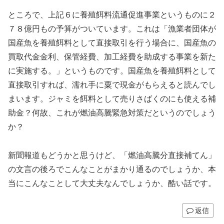
ところで、上記６に養殖餌料流通促進事業というものに２
７８億円もの予算がついています。これは「漁業者団体が
国産魚を養殖餌料として直接取引を行う場合に、国産魚の
買取代金金利、保管経費、加工経費を助成する事業を新た
に実施する。」というものです。国産魚を養殖餌料として
直接取引すれば、濡れ手に粟で現金がもらえると読んでし
まいます。ジャミを餌料として売りさばくのにも使える補
助金？何故、これが燃油高騰緊急対策だというのでしょう
か？
新聞報道もどうかと思うけど、「燃油高騰分直接補てん」
の文言の後ろでこんなことがまかり通るのでしょうか、本
当にこんなことして大丈夫なんでしょうか、酷い話です。
返信