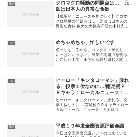
クロマグロ騒動の問題点は… 元
日記
凶は日本人の異常な食欲
【現場発 ニュースを見に行く】クロマ
グロ騒動の問題点は… 元凶は日本人の
異常な食欲 東大の大気海洋研の木村先生
の記事だね。木村先生は稚魚の輸送など
の専門家で、ウナギの輸送メカニズムの
研究で有名な方だが、稚魚の飼育実験も
めちゃめちゃ、忙しいです
日記
されているので、養殖種...
色々なところから、コンタクトがあり、
いっぱいいっぱい。漁業の問題点を明ら
かにした上で、正面から取り組む人間が
いないから、みんなが俺のところにくる
のだろう。うれしい悲鳴ですが、ブログ
を書くゆとりがまるでない。ノルウェー
の浮魚販売組合のインタビ...
ヒーロー「キンタローマン」敗れ
日記
る、投票１位なのに…/南足柄Ｐ
Ｒキャラ：ローカルニュース : ニ
ュース : カナロコ — 神奈川新聞
ヒーロー「キンタローマン」敗れる、投
社
票１位なのに…/南足柄ＰＲキャラ：ロー
カルニュース : ニュース : カナロコ -- 神
奈川新聞社.市民投票で１位(126票)の作品
ではなく、12位（13票）を市長と有識者
が選んだのか。南足柄市は、やるな...
平成１９年度全国資源評価会議
日記
今日は全国評価会議というのに来ていま