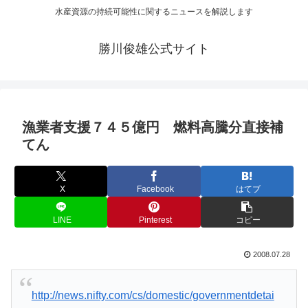
水産資源の持続可能性に関するニュースを解説します
勝川俊雄公式サイト
漁業者支援７４５億円 燃料高騰分直接補
てん
X
Facebook
はてブ
LINE
Pinterest
コピー
2008.07.28
http://news.nifty.com/cs/domestic/governmentdetai