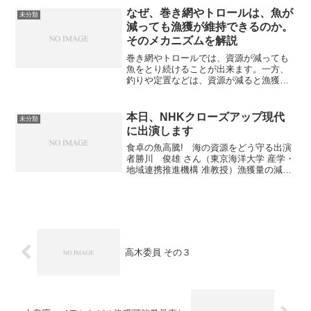
なぜ、巻き網やトロールは、魚が
未分類
減っても漁獲が維持できるのか。
そのメカニズムを解説
巻き網やトロールでは、資源が減っても
魚をとり続けることが出来ます。一方、
釣りや定置などは、資源が減ると漁獲量
が減少し、毎年の漁獲量の変化が大きく
なります。それはどういう理由なのかを
説明します。サバやタラなど、多くの魚
本日、NHKクローズアップ現代
未分類
は群れをつくって回遊しま...
に出演します
食卓の魚高騰! 海の資源をどう守る出演
者勝川 俊雄 さん（東京海洋大学 産学・
地域連携推進機構 准教授）漁獲量の減少
によって、アジやホッケなど食卓の魚の
高騰がつづいている。原因とされるの
は、海水温上昇など海の異変と乱獲。追
い詰められた漁業者...
高木委員 その３