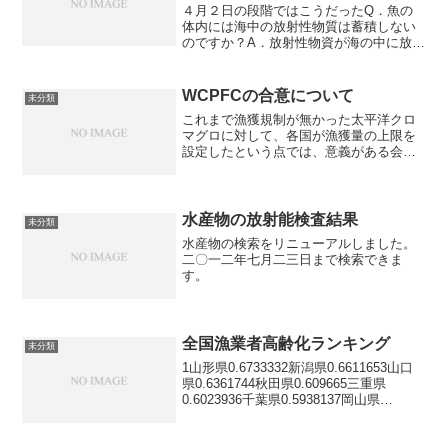
４月２日の段階ではこうだったQ．魚の
体内には海中の放射性物質は蓄積しない
のですか？A．放射性物資が海の中に放出
されても、海水の量がはるかに多く海流
もあるため、その濃度は低くなります。
従って、魚への影響は小さいものと考え
WCPFCの合意について
未分類
られます。セシウムは、...
これまで漁獲規制が無かった太平洋クロ
マグロに対して、各国が漁獲量の上限を
設定したという点では、意義がある会合
でした。未成魚の漁獲量の半減という
と、とても厳しい措置のように聞こえま
すが、実際はそうではありません。今よ
りもずっと多くのクロマグロ...
水産物の放射能検査結果
未分類
水産物の検索をリニューアルしました。
二〇一二年七月二三日まで検索できま
す。
全国漁業者高齢化ランキング
未分類
1山形県0.6733332新潟県0.6611653山口
県0.6361744秋田県0.609665三重県
0.6023936千葉県0.5938137岡山県
0.5916258広島県0.5852899島根県
0.56953110石川県0.568657...