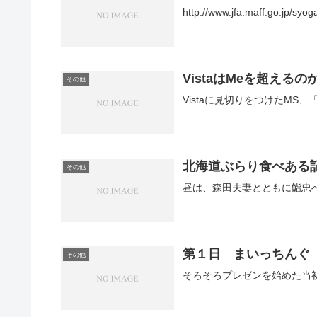
http://www.jfa.maff.go.jp/syoga
VistaはMeを超えるの
その他
Vistaに見切りをつけたMS、「Win
北海道ぶらり食べある
その他
第１日 まいっちんぐ
その他