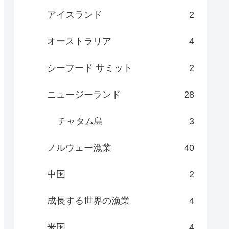
アイスランド
2
オーストラリア
4
シーフード サミット
2
ニュージーランド
28
チャタム島
3
ノルウェー漁業
40
中国
2
成長する世界の漁業
4
米国
4