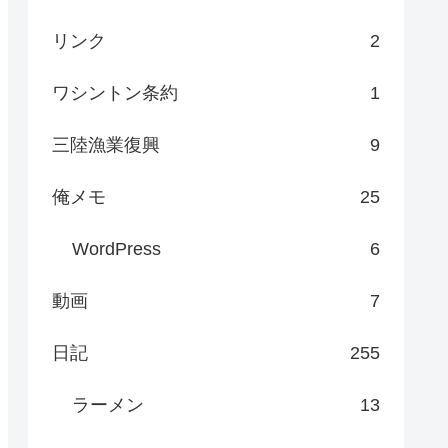
リンク
2
ワシントン条約
1
三陸漁業復興
9
俺メモ
25
WordPress
6
動画
7
日記
255
ラーメン
13