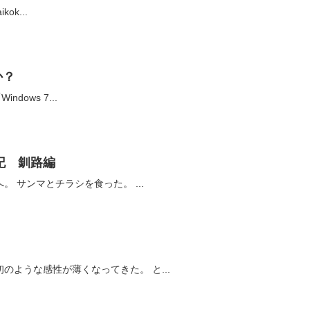
ikok...
か？
dows 7...
記 釧路編
昼は、森田夫妻とともに鮨忠へ。 サンマとチラシを食った。 ...
そろそろプレゼンを始めた当初のような感性が薄くなってきた。 と...