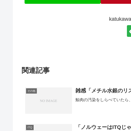
katuk
関連記事
雑感「メチル水銀のリ
その他
「ノルウェーはITQじ
ITQ