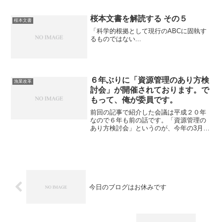
桜本文書を解読する その５
桜本文書
「科学的根拠として現行のABCに固執す
るものではない...
６年ぶりに「資源管理のあり方検
漁業改革
討会」が開催されております。で
もって、俺が委員です。
前回の記事で紹介した会議は平成２０年
なので６年も前の話です。「資源管理の
あり方検討会」というのが、今年の3月か
ら開かれています。何の風の吹き回しか
解らないのですが、水産庁から委員にな
って欲しいという依頼がありました。
「資源管理をやることを前...
今日のブログはお休みです