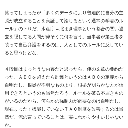
笑ってしまったが「多くのデータにより普遍的に自分の主
張が成立することを実証して論じるという通常の学者のル
ール」の下りだ。水産庁→北まき理事という都合の悪い過
去を隠してる人間が偉そうに何を言う。当事者が第三者を
装って自己弁護をするのは、人としてのルールに反してい
ると思うけどな。
４段目はまっとうな内容だと思ったら、俺の文章の要約だ
った。ＡＢＣを超えたら乱獲というのはＡＢＣの定義から
自明だし、根拠が不明なものより、根拠が明らかな方が信
用できるというのも当然だろう。ルールを破る不届きもの
がいるのだから、何らかの強制力が必要なのは自明だし、
現在まったく機能していないＴＡＣ制度を改善するのは当
然だ。俺の言っていることは、実にわかりやすいじゃない
か。