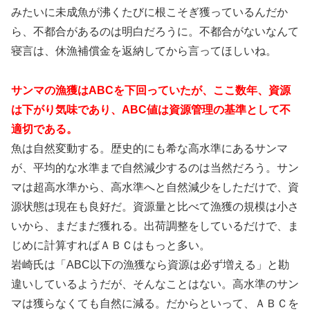
みたいに未成魚が沸くたびに根こそぎ獲っているんだか
ら、不都合があるのは明白だろうに。不都合がないなんて
寝言は、休漁補償金を返納してから言ってほしいね。
サンマの漁獲はABCを下回っていたが、ここ数年、資源
は下がり気味であり、ABC値は資源管理の基準として不
適切である。
魚は自然変動する。歴史的にも希な高水準にあるサンマ
が、平均的な水準まで自然減少するのは当然だろう。サン
マは超高水準から、高水準へと自然減少をしただけで、資
源状態は現在も良好だ。資源量と比べて漁獲の規模は小さ
いから、まだまだ獲れる。出荷調整をしているだけで、ま
じめに計算すればＡＢＣはもっと多い。
岩崎氏は「ABC以下の漁獲なら資源は必ず増える」と勘
違いしているようだが、そんなことはない。高水準のサン
マは獲らなくても自然に減る。だからといって、ＡＢＣを