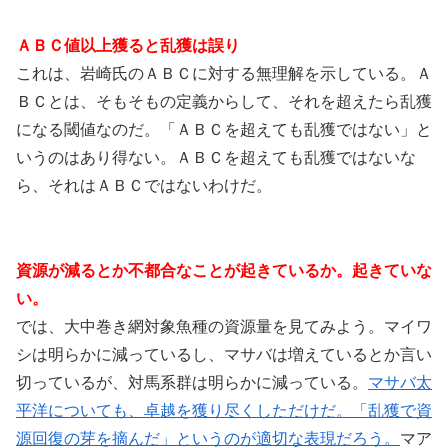
ＡＢＣ値以上獲ると乱獲は誤り
これは、岩崎氏のＡＢＣに対する無理解を示している。Ａ
ＢＣとは、そもそもの定義からして、それを超えたら乱獲
になる閾値なのだ。「ＡＢＣを超えても乱獲ではない」と
いうのはあり得ない。ＡＢＣを超えても乱獲ではないな
ら、それはＡＢＣではないわけだ。
資源が減るとか不都合なことが起きているか。起きていな
い。
では、大中巻き網対象魚種の資源量を見てみよう。マイワ
シは明らかに減っているし、マサバは増えているとか言い
切っているが、対馬系群は明らかに減っている。
マサバ太
平洋についても、卓越を獲り尽くしただけだ。「乱獲で資
源回復の芽を摘んだ」というのが適切な表現だろう。
マア