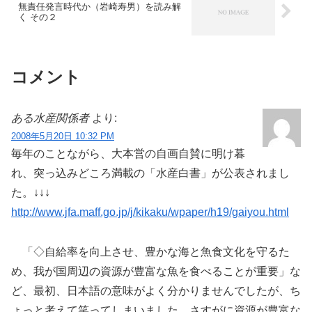
無責任発言時代か（岩崎寿男）を読み解
く その２
コメント
ある水産関係者
より:
2008年5月20日 10:32 PM
毎年のことながら、大本営の自画自賛に明け暮
れ、突っ込みどころ満載の「水産白書」が公表されまし
た。↓↓↓
http://www.jfa.maff.go.jp/j/kikaku/wpaper/h19/gaiyou.html
「◇自給率を向上させ、豊かな海と魚食文化を守るた
め、我が国周辺の資源が豊富な魚を食べることが重要」な
ど、最初、日本語の意味がよく分かりませんでしたが、ち
ょっと考えて笑ってしまいました。さすがに資源が豊富な