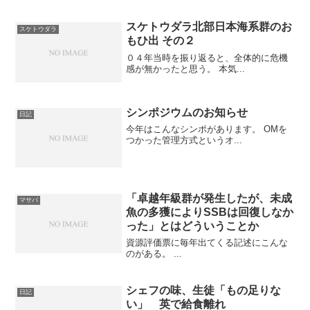
解雇し、事業を停止した。同社はコンベ
ヤー機械で全国で約３０％前後と石野製
作所（金沢市）に次いで高いシェア（市
スケトウダラ北部日本海系群のお
スケトウダラ
場占有率）を占めているが、...
もひ出 その２
０４年当時を振り返ると、全体的に危機
感が無かったと思う。 本気...
シンポジウムのお知らせ
日記
今年はこんなシンポがあります。 OMを
つかった管理方式というオ...
「卓越年級群が発生したが、未成
マサバ
魚の多獲によりSSBは回復しなか
った」とはどういうことか
資源評価票に毎年出てくる記述にこんな
のがある。 ...
シェフの味、生徒「もの足りな
日記
い」 英で給食離れ