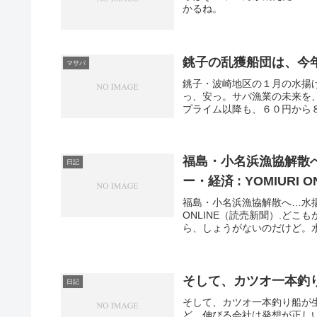
かるね。
銚子の乱獲船団は、今
マサバ
銚子・波崎地区の１月の水揚げトン単価(
っ、安っ。サバ漁業の未来を
プライム以降も、６０円から８０
福島・小名浜漁協解散へ
日記
ー・経済 : YOMIURI
福島・小名浜漁協解散へ…水揚げ額
ONLINE（読売新聞）.ど
ら、しょうがないのだけど。水
そして、カツオ一本釣
日記
そして、カツオ一本釣り船が
ど、伸びる会社は発想が正し