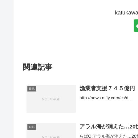
katuk
関連記事
漁業者支援７４５億円
日記
http://news.nifty.com/cs/d...
アラル海が消えた…2
日記
らばQ:アラル海が消えた…2