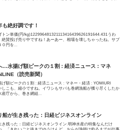
年も絶好調です！
円/kg)122996481321113416439626191644.431うわ
、絶賛投げ売り中ですね！あーあー、相場を壊しちゃったね。サブ
円を...
…水揚げ額ピークの１割 : 経済ニュース : マネ
 ONLINE（読売新聞）
ピークの１割 : 経済ニュース : マネー・経済 : YOMIURI
こもかしこも、縮小ですね。イワシもサバも巻網漁船が獲り尽くしたか
産庁から、巻き網組...
り船が生き残った：日経ビジネスオンライン
生き残った：日経ビジネスオンライン.明神水産の特集なんだけ
い。「きれいごと抜きでゆうけんど、おらが漁師は釣るまでが仕事