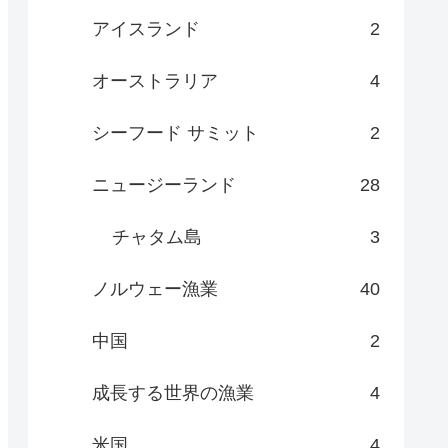
アイスランド
2
オーストラリア
4
シーフード サミット
2
ニュージーランド
28
チャタム島
3
ノルウェー漁業
40
中国
2
成長する世界の漁業
4
米国
4