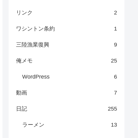
リンク
2
ワシントン条約
1
三陸漁業復興
9
俺メモ
25
WordPress
6
動画
7
日記
255
ラーメン
13