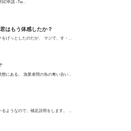
ノルウェーのニシンとサバがMSC申請 -Tw...
を君はもう体感したか？
今、いろいろと話題の初音ミクをげっとしたのだが、 マジで、す・...
す
今の漁業は完全に過剰漁獲の状態にある。 漁業者間の魚の奪い合い...
いろいろとご心配いただいているようなので、補足説明をします。 ...