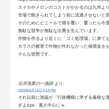
スイカやメロンのコストがかかるのは九州よ
市場で飽きられてしまう前に流通させないと
そのためにビニールで畑を覆い、覆ったら今
無駄な競争が無駄な出費を生んでいます。
作物を作るより近くに「ゴミ処理場」に来て
カラスの被害で作物が作れなかった補償金を
そんな状態です。
沿岸漁業の一漁師
より:
2009年6月14日 4:18 PM
それ以前に漁協が『行政機構に準ずる厳格な
すよねw。素人中心にｗ。