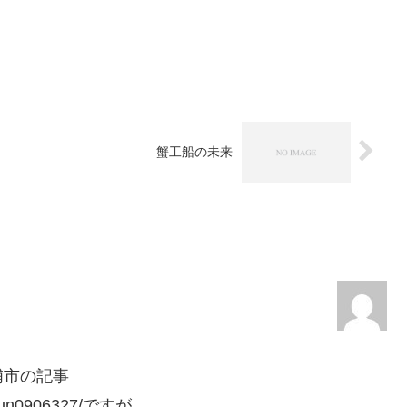
蟹工船の未来
浦市の記事
yivjun0906327/ですが