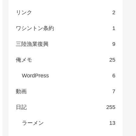
リンク
2
ワシントン条約
1
三陸漁業復興
9
俺メモ
25
WordPress
6
動画
7
日記
255
ラーメン
13