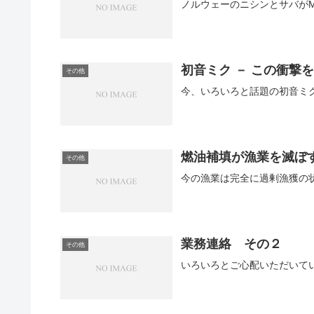
初音ミク － この衝撃
その他
燃油補填が漁業を滅ぼ
その他
業務連絡 その２
その他