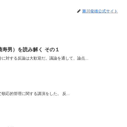
勝川俊雄公式サイト
崎寿男）を読み解く その１
に対する反論は大歓迎だ。議論を通して、論点...
太平洋学術会議というところで順応的管理に関する講演をした。 反...