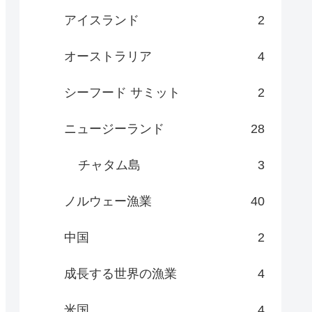
アイスランド
2
オーストラリア
4
シーフード サミット
2
ニュージーランド
28
チャタム島
3
ノルウェー漁業
40
中国
2
成長する世界の漁業
4
米国
4