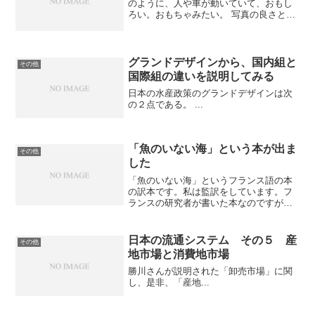
のように、人や車が動いていて、おもし
ろい。おもちゃみたい。 写真の良さとビ
デオの良さを併せ持つ、秀逸なコンテン
ツだとおもった。 クリックすると、大画
面で見られます。
グランドデザインから、国内組と
その他
国際組の違いを説明してみる
日本の水産政策のグランドデザインは次
の２点である。 ...
「魚のいない海」という本が出ま
その他
した
「魚のいない海」というフランス語の本
の訳本です。私は監訳をしています。フ
ランスの研究者が書いた本なのですが、
実に資料が豊富で、有史以来の漁業の歴
史を振り返りつつ、現在の漁業の非持続
性について鋭く記述をしています。世界
日本の流通システム その５ 産
その他
の漁業の現状について、良...
地市場と消費地市場
勝川さんが説明された「卸売市場」に関
し、是非、「産地...