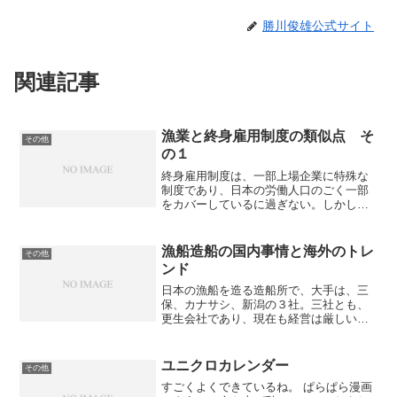
勝川俊雄公式サイト
関連記事
漁業と終身雇用制度の類似点 そ
その他
の１
終身雇用制度は、一部上場企業に特殊な
制度であり、日本の労働人口のごく一部
をカバーしているに過ぎない。しかし、
それと同じ構図は、日本社会の多くの場
所で目にすることができる。漁業の衰退
メカニズムも、共通する部分が多い（と
漁船造船の国内事情と海外のトレ
その他
思う）。簡単に漁業の歴史...
ンド
日本の漁船を造る造船所で、大手は、三
保、カナサシ、新潟の３社。三社とも、
更生会社であり、現在も経営は厳しいよ
うだ。特に、カナサシは、先月３／３１
に新卒１９人の内定を取り消して、大々
的に報道された。結局、４／１０に会社
ユニクロカレンダー
その他
更生法の適用を申請し、受...
すごくよくできているね。 ぱらぱら漫画