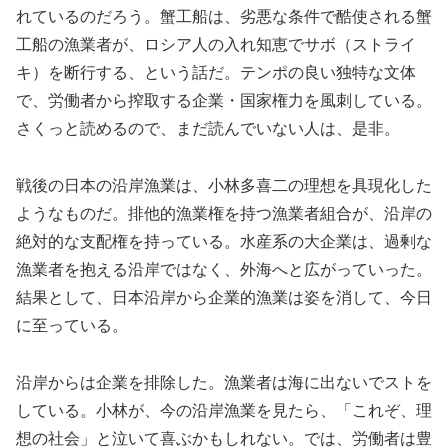
れているのだろう。蟹工船は、劣悪な条件で酷使される蟹
工船の漁業者が、ロシア人の入れ知恵でサボ（ストライ
キ）を断行する、という話だ。テンポの良い独特な文体
で、労働者から搾取する企業・国家権力を風刺している。
さくっと読めるので、まだ読んでいない人は、是非。
戦後の日本の沿岸漁業は、小林多喜二の理想を具現化した
ようなものだ。排他的漁業権を持つ漁業者組合が、沿岸の
絶対的な支配権を持っている。水産系の大企業は、過剰な
漁業者を抱える沿岸ではなく、外海へと広がっていった。
結果として、日本沿岸から企業的漁業は姿を消して、今日
に至っている。
沿岸からは企業を排除した。漁業者は海に出ないでストを
している。小林が、今の沿岸漁業を見たら、「これぞ、理
想の社会」と泣いて喜ぶかもしれない。では、労働者は豊