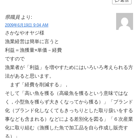
返信
県職員
より:
2009年6月19日 9:04 AM
さかなやオヤジ様
漁業経営は簡単に言うと
利益＝漁獲量×単価－経費
ですので
漁業者が「利益」を増やすためにはいろいろ考えられる方
法があると思います。
まず「経費を削減する」，
そして「高い魚を獲る（高級魚を獲るという意味ではな
く，小型魚を獲らず大きくなってから獲る）」「ブランド
化（ブランド化しなくてもきっちりとした取り扱いをする
事なども含まれる）などによる差別化を図る」「６次産業
化に取り組む（漁獲した魚で加工品を自ら作成し販売す
る）」