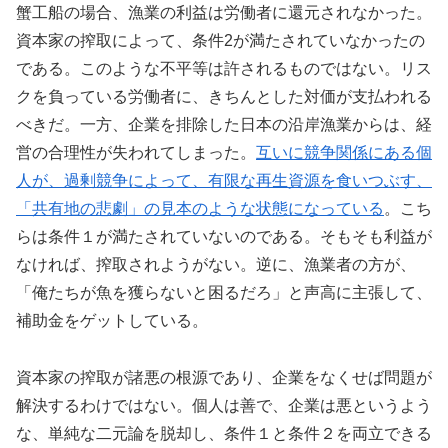
蟹工船の場合、漁業の利益は労働者に還元されなかった。
資本家の搾取によって、条件2が満たされていなかったの
である。このような不平等は許されるものではない。リス
クを負っている労働者に、きちんとした対価が支払われる
べきだ。一方、企業を排除した日本の沿岸漁業からは、経
営の合理性が失われてしまった。
互いに競争関係にある個
人が、過剰競争によって、有限な再生資源を食いつぶす、
「共有地の悲劇」の見本のような状態になっている
。こち
らは条件１が満たされていないのである。そもそも利益が
なければ、搾取されようがない。逆に、漁業者の方が、
「俺たちが魚を獲らないと困るだろ」と声高に主張して、
補助金をゲットしている。
資本家の搾取が諸悪の根源であり、企業をなくせば問題が
解決するわけではない。個人は善で、企業は悪というよう
な、単純な二元論を脱却し、条件１と条件２を両立できる