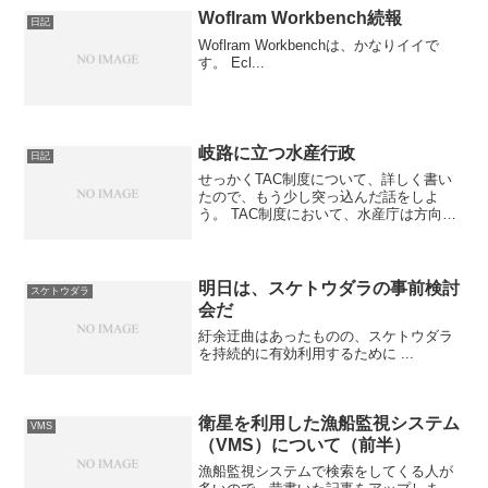
Woflram Workbench続報
日記
Woflram Workbenchは、かなりイイで
す。 Ecl...
岐路に立つ水産行政
日記
せっかくTAC制度について、詳しく書い
たので、もう少し突っ込んだ話をしよ
う。 TAC制度において、水産庁は方向転
換を余儀なくされた。どうしてそうなっ
たのか。その構図を明らかにしたうえ
で、今後の方向性について、論じてみよ
う。TAC制度を導入す...
明日は、スケトウダラの事前検討
スケトウダラ
会だ
紆余迂曲はあったものの、スケトウダラ
を持続的に有効利用するために ...
衛星を利用した漁船監視システム
VMS
（VMS）について（前半）
漁船監視システムで検索をしてくる人が