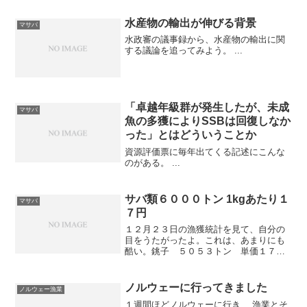
水産物の輸出が伸びる背景
マサバ
水政審の議事録から、水産物の輸出に関
する議論を追ってみよう。 ...
「卓越年級群が発生したが、未成
マサバ
魚の多獲によりSSBは回復しなか
った」とはどういうことか
資源評価票に毎年出てくる記述にこんな
のがある。 ...
サバ類６０００トン 1kgあたり１
マサバ
７円
１２月２３日の漁獲統計を見て、自分の
目をうたがったよ。これは、あまりにも
酷い。銚子 ５０５３トン 単価１７円
波崎 １０４８トン 単価１７円養殖の
エサにしかならない最低の小サバでも、
普通の取り方をすれば５０円ぐらいには
ノルウェーに行ってきました
ノルウェー漁業
なる。１７円なんて、初...
１週間ほどノルウェーに行き、 漁業とそ