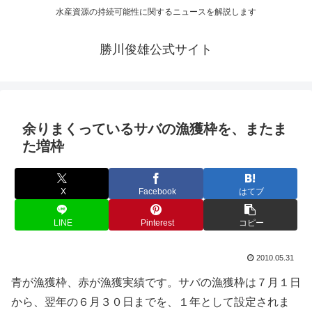
水産資源の持続可能性に関するニュースを解説します
勝川俊雄公式サイト
余りまくっているサバの漁獲枠を、またま
た増枠
X
Facebook
はてブ
LINE
Pinterest
コピー
2010.05.31
青が漁獲枠、赤が漁獲実績です。サバの漁獲枠は７月１日
から、翌年の６月３０日までを、１年として設定されま