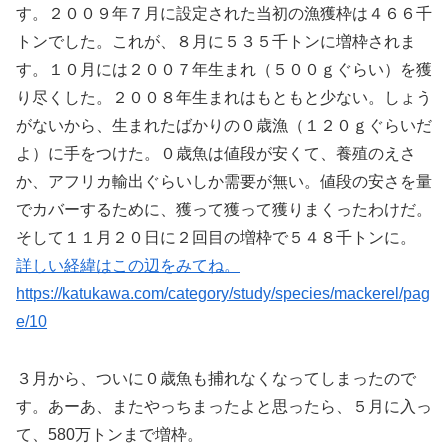
す。２００９年７月に設定された当初の漁獲枠は４６６千
トンでした。これが、８月に５３５千トンに増枠されま
す。１０月には２００７年生まれ（５００ｇぐらい）を獲
り尽くした。２００８年生まれはもともと少ない。しょう
がないから、生まれたばかりの０歳漁（１２０ｇぐらいだ
よ）に手をつけた。０歳魚は値段が安くて、養殖のえさ
か、アフリカ輸出ぐらいしか需要が無い。値段の安さを量
でカバーするために、獲って獲って獲りまくったわけだ。
そして１１月２０日に２回目の増枠で５４８千トンに。
詳しい経緯はこの辺をみてね。
https://katukawa.com/category/study/species/mackerel/pag
e/10
３月から、ついに０歳魚も捕れなくなってしまったので
す。あーあ、またやっちまったよと思ったら、５月に入っ
て、580万トンまで増枠。