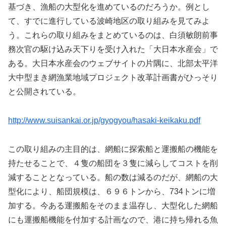
基づき、漁船の大型化を進めているのだろうか。例とし
て、すでに進行している波崎地区の取り組みを見てみよ
う。これらの取り組みをまとめているのは、白須敏朗前事
務次官の駆け込み天下りを受け入れた「大日本水産会」で
ある。大日本水産会のウェブサイトの片隅に、北部太平洋
大中型まき網漁業地域プロジェクト改革計画書がひっそり
と公開されている。
http://www.suisankai.or.jp/gyogyou/hasaki-keikaku.pdf
この取り組みの主目的は、網船に探索船と運搬船の機能を
持たせることで、４隻の船団を３隻に減らしてコストを削
減することとなっている。船の数は減るのだが、網船の大
型化により、船団規模は、６９６トンから、734トンに増
加する。今ある運搬船をそのまま温存し、大型化した網船
にも運搬船機能を付加する計画なので、港に持ち帰れる魚