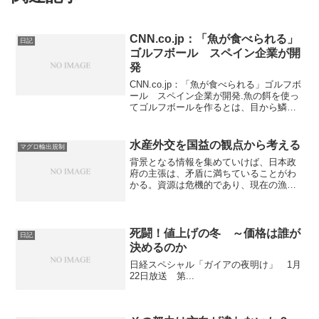
CNN.co.jp：「魚が食べられる」
日記
ゴルフボール スペイン企業が開
発
CNN.co.jp：「魚が食べられる」ゴルフボ
ール スペイン企業が開発.魚の餌を使っ
てゴルフボールを作るとは、目から鱗で
すね。いろんな事を考える人がいるもん
だ。エコビジネスもいろいろです。
水産外交を国益の観点から考える
マグロ輸出規制
背景となる情報を集めていけば、日本政
府の主張は、矛盾に満ちていることがわ
かる。資源は危機的であり、現在の漁獲
を支えることはできない。ワシントン条
約を阻止すれば、これからもマグロを食
べられるという主張はウソ。また、
ICCATの管理下で、不正漁...
死闘！値上げの冬 ～価格は誰が
日記
決めるのか
日経スペシャル「ガイアの夜明け」 1月
22日放送 第...