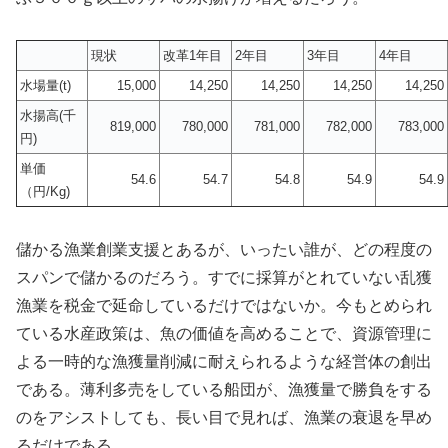
現状
改革1年目
2年目
3年目
4年目
水場量(t)
15,000
14,250
14,250
14,250
14,250
水揚高(千
819,000
780,000
781,000
782,000
783,000
円)
単価
54.6
54.7
54.8
54.9
54.9
（円/Kg)
儲かる漁業創業支援とあるが、いったい誰が、どの程度の
スパンで儲かるのだろう。すでに採算がとれていない乱獲
漁業を税金で延命しているだけではないか。今もとめられ
ている水産政策は、魚の価値を高めることで、資源管理に
よる一時的な漁獲量削減に耐えられるような経営体の創出
である。薄利多売をしている船団が、漁獲量で勝負をする
のをアシストしても、長い目で見れば、漁業の衰退を早め
るだけである。