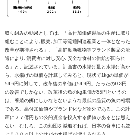
取り組みの効果としては、「高付加価値製品の生産に取り
組むことにより､販売､加工等流通関連産業と一体となった
改革が期待される」、「高鮮度漁獲物等ブランド製品の流
通により､消費者に対し安心､安全な食材の供給が図られ
る」と、記述されている。計画書の水揚げ量と水揚げ高か
ら、水揚げの単価を計算してみると、現状で1kgの単価が
54.6円に対して、改革後の単価は54.9円。たったの0.3円
の改善でしかない。改革後の魚のkg単価が55円というの
は、養殖の餌にしかならないような最低の品質の魚の相場
である。高付加価値やブランド化など論外である。この計
画に２７億円もの公的資金を投入する価値があるとは思え
ない。むしろ、この船団を減船すれば、日本の食卓にも並
ぶ５００ｇ以上のサバの水揚げが増えるだろう。