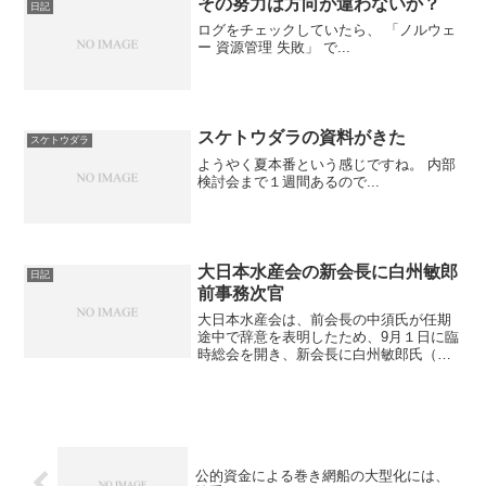
その努力は方向が違わないか？
日記
ログをチェックしていたら、 「ノルウェ
ー 資源管理 失敗」 で...
スケトウダラの資料がきた
スケトウダラ
ようやく夏本番という感じですね。 内部
検討会まで１週間あるので...
大日本水産会の新会長に白州敏郎
日記
前事務次官
大日本水産会は、前会長の中須氏が任期
途中で辞意を表明したため、9月１日に臨
時総会を開き、新会長に白州敏郎氏（前
事務次官、事故米不正転売事件で引責辞
任）を選任した。９月９日現在、大日本
水産会のサイトには、当人事に関する記
載がないようです。もの...
公的資金による巻き網船の大型化には、