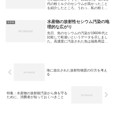
代の粉ミルクのセシウムが高かったこと
を紹介したところ、うわっ…私の粉ミル
ク、 セシウム高すぎ…？（４９歳 Aさん
の場合） AA略と衝撃を受けた人多数。ま
た、この時代に生まれた人から、「同級
水産物の放射性セシウム汚染の地
放射能
生が白血...
理的な広がり
先日、魚のセシウムの汚染が1960年代と
比較して桁違いというデータを示しまし
た。高濃度に汚染された魚は福島周辺に
集中しています。日本全国の水産物が一
律に汚染されているわけではありませ
ん。賢く選んで、内部被曝を避けつつ、
素敵な魚食ライフをエン...
海に放出された放射性物質の行方を考え
る
特集：水産物の放射能汚染から身を守る
ために、消費者が知っておくべきこと