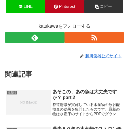
LINE
Pinterest
コピー
katukawaをフォローする
勝川俊雄公式サイト
関連記事
あそこの、あの魚は大丈夫です
放射能
か？ part 2
都道府県が実施している水産物の放射能
検査の結果を集計したものです。最新の
物は水産庁のサイトからPDFでダウンロ
ード出来ます。サンプリングに関する基
本方針はこちら。ガジェットというのを
入れると、簡単にフィルターができると
過去５０年の水産物のストロンチ