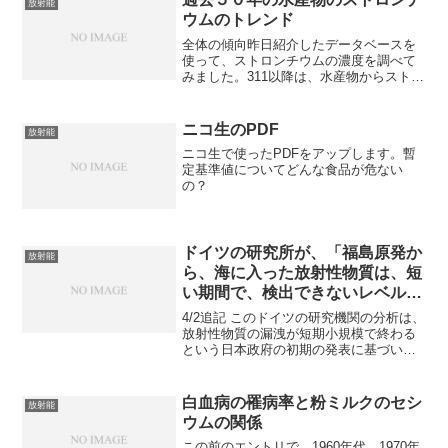
放射能
いうことを、コメント欄...
ウムのトレンド
全体の傾向昨日紹介したデータベースを
使って、ストロンチウムの濃度を調べて
みました。311以降は、水産物からストロ
ンチウムを検査した事例がないので、311
より前の長期データを整理しただけで
す。今後は水産物のストロンチウムの調
ニコ生のPDF
放射能
査を強化するようで...
ニコ生で使ったPDFをアップします。暫
定基準値についてどんな食品が危ない
の？
ドイツの研究所が、「福島原発か
放射能
ら、海に入った放射性物質は、短
い期間で、検出できないレベルに
希釈される」と考察
4/2追記 このドイツの研究機関の分析は、
放射性物質の漏洩が短期小規模で終わる
という日本政府の初期の発表に基づいて
います。現在は状況が大きく変わったこ
とを留意した上で、読んでください。興
味深い記事が中国のサイトに掲載されま
白血病の罹病率と粉ミルクのセシ
放射能
した。「ドイツの漁...
ウムの関係
この前のエントリで、1960年代、1970年