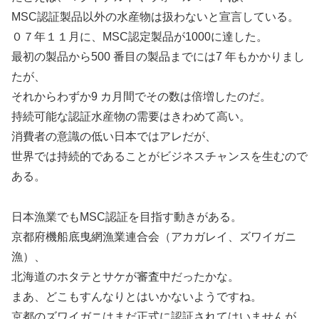
MSC認証製品以外の水産物は扱わないと宣言している。
０７年１１月に、MSC認定製品が1000に達した。
最初の製品から500 番目の製品までには7 年もかかりまし
たが、
それからわずか9 カ月間でその数は倍増したのだ。
持続可能な認証水産物の需要はきわめて高い。
消費者の意識の低い日本ではアレだが、
世界では持続的であることがビジネスチャンスを生むので
ある。
日本漁業でもMSC認証を目指す動きがある。
京都府機船底曳網漁業連合会（アカガレイ、ズワイガニ
漁）、
北海道のホタテとサケが審査中だったかな。
まあ、どこもすんなりとはいかないようですね。
京都のズワイガニはまだ正式に認証されてはいませんが、