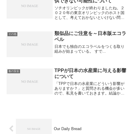
供できない可能性について
ソチオリンピックが終わりましたね。２
０２０年の東京オリンピックのホスト国
として、考えておかないといけない問題
があります。今のままだと、オリンピッ
クで日本の魚を提供できない可能性があ
るのです。実は、五輪でも水産物の持続
類似品にご注意を～日本版エコラ
その他
性が問われる時代になって...
ベル
日本でも独自のエコラベルをつくる取り
組みが始まっている。 すで...
TPPが日本の水産業に与える影響
食の安全
について
「TPPで日本の水産業にどういう影響が
ありますか？」と質問される機会が多い
ので、私見を書いておきます。結論から
言うと、「日本に安い輸入魚が殺到し
て、魚の値段が下がって、国内の水産業
が衰退する」というような事態は起こり
ません。その理由は以下の...
Our Daily Bread