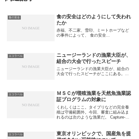
食の安全はどのようにして失われ
食の安全
たか
赤福、不二家、雪印、ミートホープなど
の事件によって、 食の安全...
ニュージーランドの漁業大臣が、
エコラベル
組合の大会で行ったスピーチ
ニュージーランドの漁業大臣が、組合の
大会で行ったスピーチがここにある。...
ＭＳＣが増殖漁業を天然魚漁業認
エコラベル
証プログラムの対象に
くわしくはここ。タイブリなどの完全養
殖は守備範囲外。今回、審査に組み込ま
れるのは次のような漁業だ。 Capture-
based Aquaculture：マグロの畜養のよう
に、ホタテのように天然個体を獲って、
無給餌で育てる養殖 Culture...
東京オリンピックで、国産魚を提
エコラベル