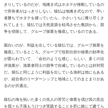
きりしているのだが、地捲き式はホタテが移動しているの
で所有者がはっきりしない。猿払は地捲き式なので、早い
者勝ちでホタテを捕っていたら、小さいうちに獲り尽くさ
れてしまう。猿払では天然資源を枯渇させた教訓から、競
争を排除して、グループ操業を徹底しているのである。
面白いのが、利益を出している猿払では、グループ操業を
徹底しているところ。グループで役割分担や操業の効率化
が図られていて、「会社のような感じ」らしい。多くの沿
岸漁業が、漁業者同士の競争で自滅しているのとは好対照
だ。猿払と同じように利益を出している漁村は他にもある
が、組合長のリーダーシップと地域としてのまとまりがあ
るのが共通点。
猿払の海を拓いた多くの先人の苦労と偉業を偲び其の意志
を我々も子孫もうけつぎ実践することを肝に銘じて建てら