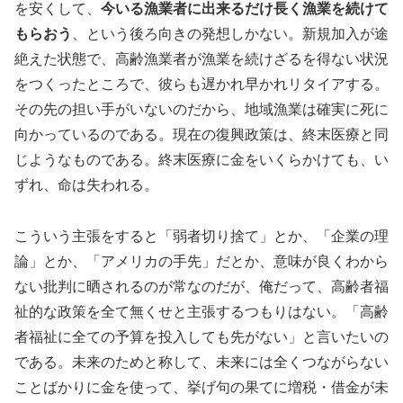
を安くして、
今いる漁業者に出来るだけ長く漁業を続けて
もらおう
、という後ろ向きの発想しかない。新規加入が途
絶えた状態で、高齢漁業者が漁業を続けざるを得ない状況
をつくったところで、彼らも遅かれ早かれリタイアする。
その先の担い手がいないのだから、地域漁業は確実に死に
向かっているのである。現在の復興政策は、終末医療と同
じようなものである。終末医療に金をいくらかけても、い
ずれ、命は失われる。
こういう主張をすると「弱者切り捨て」とか、「企業の理
論」とか、「アメリカの手先」だとか、意味が良くわから
ない批判に晒されるのが常なのだが、俺だって、高齢者福
祉的な政策を全て無くせと主張するつもりはない。「高齢
者福祉に全ての予算を投入しても先がない」と言いたいの
である。未来のためと称して、未来には全くつながらない
ことばかりに金を使って、挙げ句の果てに増税・借金が未