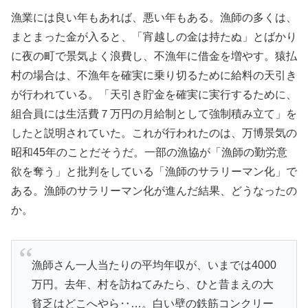
漁業には良い年もあれば、悪い年もある。漁師の多くは、
まとまった金が入ると、「宵越しの金は持たぬ」とばかり
に夜の町で景気よく浪費し、不漁年に借金を増やす。猿払
村の場合は、不漁年を確実に乗り切るために給料の天引き
が行われている。「天引き貯金を確実に実行するために、
組合員には生活費７万円の月給制として強制積み立て」を
したと説明されていた。これが行われたのは、万博景気の
昭和45年のことだそうだ。一部の漁協が「漁師の勤労意
欲を奪う」と批判をしている「漁師のサラリーマン化」で
ある。漁師のサラリーマン化が進んだ結果、どうなったの
か。
漁師さん一人当たりの平均年収が、いまでは4000
万円。去年、村を訪ねてみたら、ひと昔まえの大
貧乏はどこへやら‥…。白い壁の鉄筋コンクリー