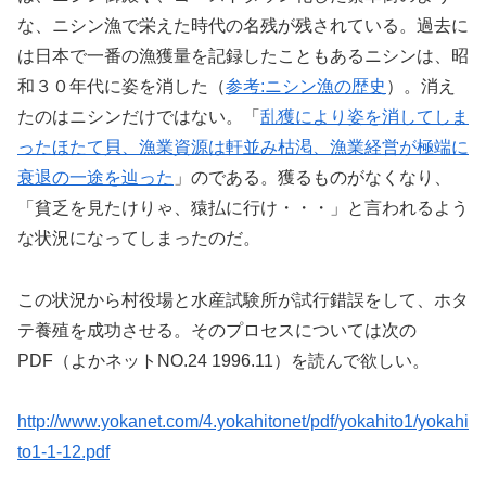
な、ニシン漁で栄えた時代の名残が残されている。過去に
は日本で一番の漁獲量を記録したこともあるニシンは、昭
和３０年代に姿を消した（
参考:ニシン漁の歴史
）。消え
たのはニシンだけではない。「
乱獲により姿を消してしま
ったほたて貝、漁業資源は軒並み枯渇、漁業経営が極端に
衰退の一途を辿った
」のである。獲るものがなくなり、
「貧乏を見たけりゃ、猿払に行け・・・」と言われるよう
な状況になってしまったのだ。
この状況から村役場と水産試験所が試行錯誤をして、ホタ
テ養殖を成功させる。そのプロセスについては次の
PDF（よかネットNO.24 1996.11）を読んで欲しい。
http://www.yokanet.com/4.yokahitonet/pdf/yokahito1/yokahi
to1-1-12.pdf