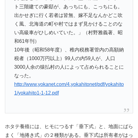
ト三階建ての豪邸が、あっちにも、こっちにも。
出かせぎに行く若者は皆無、嫁不足なんかどこ吹
く風、北海道の町や村ではまず見かけることのな
い高級車がひしめいていた。」（村野雅義著、昭
和61年刊）
10年後（昭和58年度）、稚内税務署管内の高額納
税者（1000万円以上）99人の内59人が、人口
3000人余の猿払村の人によって占められることに
なった。
http://www.yokanet.com/4.yokahitonet/pdf/yokahito
1/yokahito1-1-12.pdf
ホタテ養殖には、ヒモにつるす「垂下式」と、地面にばら
まく「地捲き式」の２種類がある。垂下式は所有者がはっ