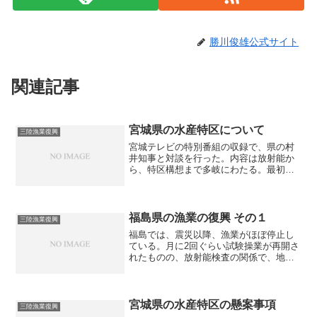
勝川俊雄公式サイト
関連記事
宮城県の水産特区について
三陸漁業復興
宮城テレビの特別番組の収録で、県の村
井知事と対談を行った。内容は放射能か
ら、特区構想まで多岐にわたる。最初は
県漁協の組合長もくる予定だったらしい
のだけど、キャンセルされたので、ゲス
トは俺と知事の二人。撮影前日に、塩
釜、東松島、雄勝を回って、...
福島県の漁業の復興 その１
三陸漁業復興
福島では、震災以降、漁業がほぼ停止し
ている。月に2回ぐらい試験操業が再開さ
れたものの、放射能検査の関係で、地元
にわずかな量が出荷されているだけ。東
電からの補償で、福島の漁業者は当面の
生活はできるものの、何時になったら、
漁業が再開できるのか、...
宮城県の水産特区の懸案事項
三陸漁業復興