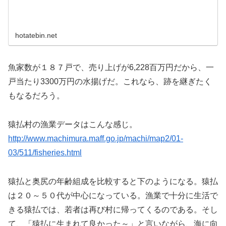
hotatebin.net
魚家数が１８７戸で、売り上げが6,228百万円だから、一
戸当たり3300万円の水揚げだ。これなら、跡を継ぎたく
もなるだろう。
猿払村の漁業データはこんな感じ。
http://www.machimura.maff.go.jp/machi/map2/01-
03/511/fisheries.html
猿払と奥尻の年齢組成を比較すると下のようになる。猿払
は２０～５０代が中心になっている。漁業で十分に生活で
きる猿払では、若者は再び村に帰ってくるのである。そし
て、「猿払に生まれて良かった～」と言いながら、海に向