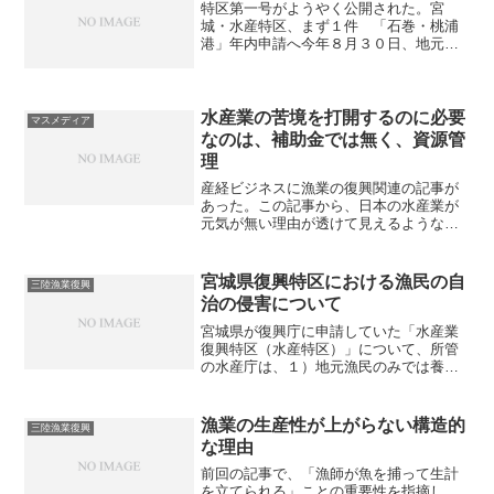
特区第一号がようやく公開された。宮
城・水産特区、まず１件 「石巻・桃浦
港」年内申請へ今年８月３０日、地元漁
業者１５人が共同出資して民間資本の受
け皿となる新会社「桃浦かき生産者合同
会社」を設立。仙台市の水産物専門商社
「仙台水産」が経営参画する...
水産業の苦境を打開するのに必要
マスメディア
なのは、補助金では無く、資源管
理
産経ビジネスに漁業の復興関連の記事が
あった。この記事から、日本の水産業が
元気が無い理由が透けて見えるような気
がしたので、整理してみようと思う。ま
ずは記事に目を通して欲しい。三陸の水
産業者、苦境打開へ 世界に活路もアピ
宮城県復興特区における漁民の自
三陸漁業復興
ール不足三陸地方の水産業...
治の侵害について
宮城県が復興庁に申請していた「水産業
復興特区（水産特区）」について、所管
の水産庁は、１）地元漁民のみでは養殖
業の再開が困難である２）地元漁民の生
業の維持３）他の漁業との協調に支障を
及ぼさないという要件を満たすと判断
漁業の生産性が上がらない構造的
三陸漁業復興
し、昨年４月にゴーサインを...
な理由
前回の記事で、「漁師が魚を捕って生計
を立てられる」ことの重要性を指摘し