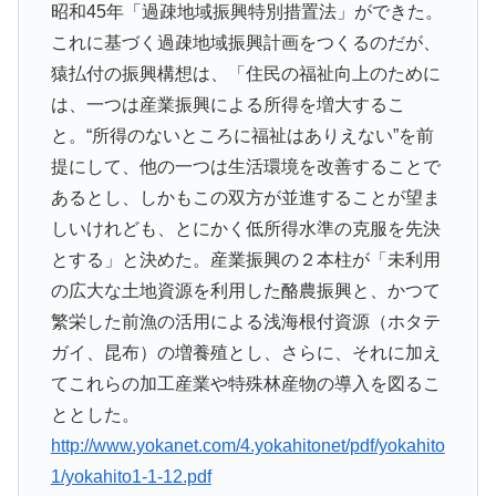
昭和45年「過疎地域振興特別措置法」ができた。
これに基づく過疎地域振興計画をつくるのだが、
猿払付の振興構想は、「住民の福祉向上のために
は、一つは産業振興による所得を増大するこ
と。“所得のないところに福祉はありえない”を前
提にして、他の一つは生活環境を改善することで
あるとし、しかもこの双方が並進することが望ま
しいけれども、とにかく低所得水準の克服を先決
とする」と決めた。産業振興の２本柱が「未利用
の広大な土地資源を利用した酪農振興と、かつて
繁栄した前漁の活用による浅海根付資源（ホタテ
ガイ、昆布）の増養殖とし、さらに、それに加え
てこれらの加工産業や特殊林産物の導入を図るこ
ととした。
http://www.yokanet.com/4.yokahitonet/pdf/yokahito
1/yokahito1-1-12.pdf