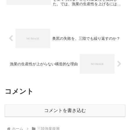
た。では、漁業の生産性を上げるにはど
うすれば良いかを考えてみよう。漁業の
収益は次のように単純化できる。漁業収
益 ＝ 売り上げ－経費＝ 魚価 × 漁
獲量 － 経費漁業収益を...
奥尻の失敗を、三陸でも繰り返すのか？
漁業の生産性が上がらない構造的な理由
コメント
コメントを書き込む
ホーム
三陸漁業復興