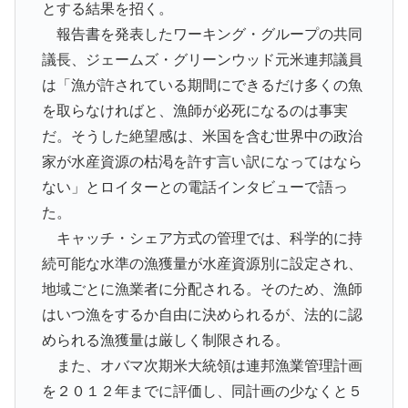
とする結果を招く。
報告書を発表したワーキング・グループの共同
議長、ジェームズ・グリーンウッド元米連邦議員
は「漁が許されている期間にできるだけ多くの魚
を取らなければと、漁師が必死になるのは事実
だ。そうした絶望感は、米国を含む世界中の政治
家が水産資源の枯渇を許す言い訳になってはなら
ない」とロイターとの電話インタビューで語っ
た。
キャッチ・シェア方式の管理では、科学的に持
続可能な水準の漁獲量が水産資源別に設定され、
地域ごとに漁業者に分配される。そのため、漁師
はいつ漁をするか自由に決められるが、法的に認
められる漁獲量は厳しく制限される。
また、オバマ次期米大統領は連邦漁業管理計画
を２０１２年までに評価し、同計画の少なくと５