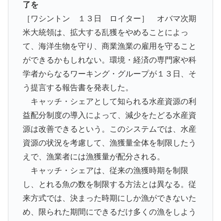
了を
［ワシントン １３日 ロイター］ オバマ次期
米大統領は、拡大する乱獲をやめることによっ
て、海洋生物を守り、商業漁業の雇用を守ること
ができるかもしれない。環境・経済の専門家や科
学者からなるワーキング・グループが１３日、そ
う提言する報告書を発表した。
キャッチ・シェアとして知られる水産資源の利
益配分制度の導入によって、減少をたどる水産資
源は改善できるという。このシステムでは、水産
資源の状況を考慮して、漁獲量全体を制限したう
えで、漁業者には漁獲量が配分される。
キャッチ・シェアは、従来の漁獲時期を制限
し、とれる魚の数を制限する方法とは異なる。従
来方式では、決まった時期にしか漁ができないた
め、限られた期間にできるだけ多くの漁をしよう