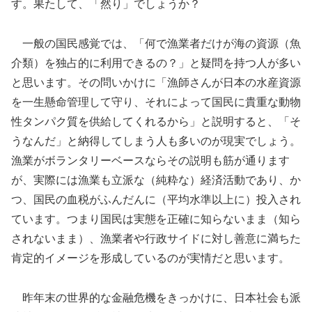
す。果たして、「然り」でしょうか？
一般の国民感覚では、「何で漁業者だけが海の資源（魚
介類）を独占的に利用できるの？」と疑問を持つ人が多い
と思います。その問いかけに「漁師さんが日本の水産資源
を一生懸命管理して守り、それによって国民に貴重な動物
性タンパク質を供給してくれるから」と説明すると、「そ
うなんだ」と納得してしまう人も多いのが現実でしょう。
漁業がボランタリーベースならその説明も筋が通ります
が、実際には漁業も立派な（純粋な）経済活動であり、か
つ、国民の血税がふんだんに（平均水準以上に）投入され
ています。つまり国民は実態を正確に知らないまま（知ら
されないまま）、漁業者や行政サイドに対し善意に満ちた
肯定的イメージを形成しているのが実情だと思います。
昨年末の世界的な金融危機をきっかけに、日本社会も派