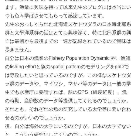
ます。漁業に興味を持って以来先生のブログには本当にい
つも色々学ばさせてもらって感謝しています。
先生のおっしゃられた北海道スケトウダラの日本海北部系
群と太平洋系群の話はとても興味深く、特に北部系群の興
亡は最初から最後までの一連が記録されているので興味は
尽きません。
自分は日本の漁業のFishery Population Dynamic や、漁師
のfishing effortと魚のspatial patternのモデリングをphDで
は専攻したいと思っているのですが、この様なスケトウダ
ラ群のデータや、マイワシ、マサバ等のデータは一般の学
生でも水産庁に要請すれば、船のGPS（緯度経度）、漁
の時期、産卵数のデータ等提供してくれるのでしょうか。
それとも、それぞれの魚の研究している大学等に問い合わ
せるのがいいのでしょうか。
後、自分は海外の大学にいるのですが、日本の大学でない
と、こういう研究はしにくいのでしょうか。