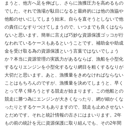
まうと、他方へ足を伸ばし、さらに漁獲圧力を高めるもの
でした。それで漁場が駄目になると最終的には他の漁協や
他船のせいにしてしまう始末。自らを直そうとしないで他
の責任になすりつけてしまうので、いつまでも良くはなら
ないと思います。簡単に言えば巧妙な資源保護ゴッコが行
なわれているケースもあるということです。補助金や助成
金を受け取る為の資源保護という言葉ではないでしょう
か？本当に資源管理の実践力があるならば、漁船を小型化
するなりエンジンを小型化するなり網目を粗くするなりが
大切だと思います。あと、漁獲量をきめなければならない
ことはもちろんのですが、漁獲量を決めてしまうと、早く
とって早く帰ろうとする競走が始まります。この他船との
競走に勝つ為にエンジンが大きくなったり、網が細かくな
ったりとするケースもありますので、競走も止めさせない
とだめです。それと統計情報の古さにはまいります。2年
もの前の統計を元に資源保護に取り組んでも、その2年間