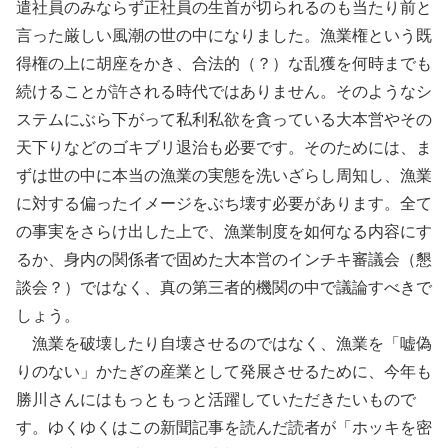
遣社員のみならず正社員の生首が切られるのも当たり前と
言った厳しい風潮の世の中になりました。漁業権という既
得権の上に胡座をかき、合法的（？）な乱獲を何時までも
続けることが許される時代ではありません。そのようなシ
ステムにぶら下がって私利私欲を貪っている大本営やその
天下りなどのゴキブリ退治も必要です。そのためには、ま
ずは世の中に本当の漁業の実態を洗いざらし周知し、漁業
に対する偏ったイメージをぶち壊す必要があります。全て
の事実をさらけ出した上で、漁業制度を如何なる内容にす
るか、身内の関係者で固めた大本営のインチキ審議会（懇
談会？）ではなく、真の第三者的機関の中で議論すべきで
しょう。
漁業を破壊したり自壊させるのではなく、漁業を「嘘偽
りのない」かたぎの産業として発展させるために、今年も
勝川さんにはもっともっと活躍していただきたいもので
す。ゆくゆくはこの新聞記事を読んだ読者が「ホッキを密