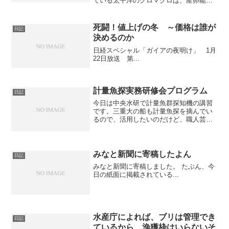
ている太平洋のクロマグロは、産卵能力
のある大きな魚が減るなど資源状況が悪
化しているとの分析結果を三重大の勝川
俊雄准教授らが１１日までにまとめた。
死闘！値上げの冬 ～価格は誰が
日記
大型の魚の乱獲が進んだ...
決めるのか
日経スペシャル「ガイアの夜明け」 1月
22日放送 第...
計量魚探実務研修会プログラム
日記
今日は中央水研で計量魚群探知機の講習
です。三重大の船も計量魚探を摘んでい
るので、活用したいのだけど、職人芸的
なプロセスがいくつかあって、ノウハウ
を持っている人間がいないとハードルが
高い。ということで、船の中村さんとと
もに、講習会で勉強をして...
みなと新聞に寄稿したよん
日記
みなと新聞に寄稿しました。 たぶん、今
日の紙面に掲載されている...
水産庁によれば、ブリは管理でき
日記
ているから、漁獲枠はいらないそ