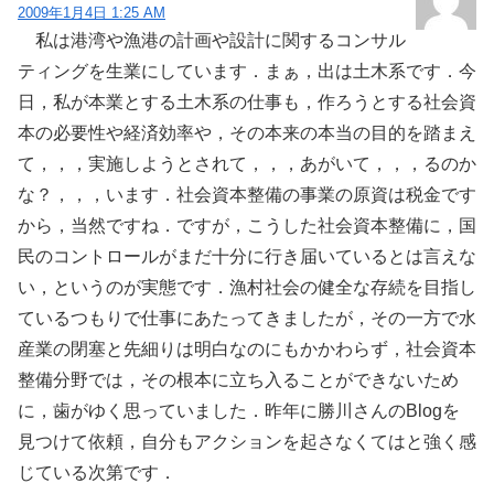
2009年1月4日 1:25 AM
私は港湾や漁港の計画や設計に関するコンサル
ティングを生業にしています．まぁ，出は土木系です．今
日，私が本業とする土木系の仕事も，作ろうとする社会資
本の必要性や経済効率や，その本来の本当の目的を踏まえ
て，，，実施しようとされて，，，あがいて，，，るのか
な？，，，います．社会資本整備の事業の原資は税金です
から，当然ですね．ですが，こうした社会資本整備に，国
民のコントロールがまだ十分に行き届いているとは言えな
い，というのが実態です．漁村社会の健全な存続を目指し
ているつもりで仕事にあたってきましたが，その一方で水
産業の閉塞と先細りは明白なのにもかかわらず，社会資本
整備分野では，その根本に立ち入ることができないため
に，歯がゆく思っていました．昨年に勝川さんのBlogを
見つけて依頼，自分もアクションを起さなくてはと強く感
じている次第です．