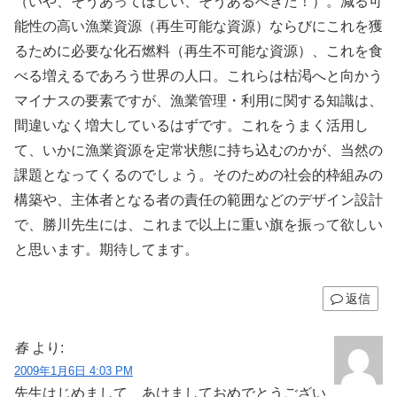
（いや、そうあってほしい、そうあるべきだ！）。減る可
能性の高い漁業資源（再生可能な資源）ならびにこれを獲
るために必要な化石燃料（再生不可能な資源）、これを食
べる増えるであろう世界の人口。これらは枯渇へと向かう
マイナスの要素ですが、漁業管理・利用に関する知識は、
間違いなく増大しているはずです。これをうまく活用し
て、いかに漁業資源を定常状態に持ち込むのかが、当然の
課題となってくるのでしょう。そのための社会的枠組みの
構築や、主体者となる者の責任の範囲などのデザイン設計
で、勝川先生には、これまで以上に重い旗を振って欲しい
と思います。期待してます。
返信
春
より:
2009年1月6日 4:03 PM
先生はじめまして、あけましておめでとうござい