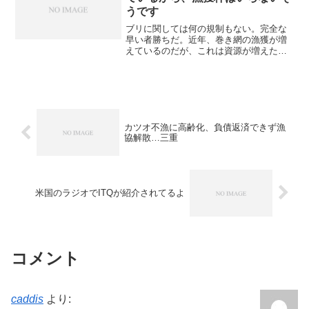
うです
ブリに関しては何の規制もない。完全な
早い者勝ちだ。近年、巻き網の漁獲が増
えているのだが、これは資源が増えたわ
けではない。ソナーが導入されて、群れ
で泳ぐ魚への漁獲効率がグッと上がっ
た。マグロ、ブリ、鰹への巻き網の漁獲
効率は、以前とは比べものに...
カツオ不漁に高齢化、負債返済できず漁
協解散…三重
米国のラジオでITQが紹介されてるよ
コメント
caddis
より: