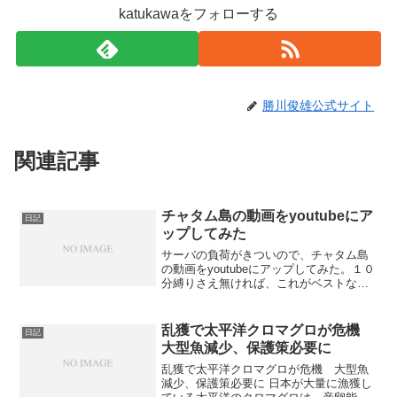
katukawaをフォローする
勝川俊雄公式サイト
関連記事
チャタム島の動画をyoutubeにア
日記
ップしてみた
サーバの負荷がきついので、チャタム島
の動画をyoutubeにアップしてみた。１０
分縛りさえ無ければ、これがベストなん
だが。前半デフォルトでは字幕が読みづ
らいのですが、480pにすると綺麗になり
ます。後半
乱獲で太平洋クロマグロが危機
日記
大型魚減少、保護策必要に
乱獲で太平洋クロマグロが危機 大型魚
減少、保護策必要に 日本が大量に漁獲し