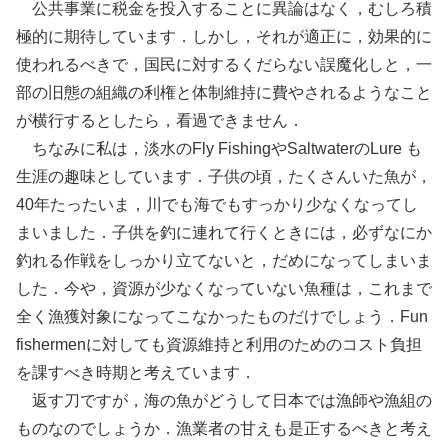
公共事業に税金を投入することに異論はなく，むしろ積
極的に期待しています．しかし，それが適正に，効果的に
使われるべきで，国民に対するくだらない誤魔化しと，一
部の旧態の組織の利権と体制維持に費やされるようなこと
が横行するとしたら，看過できません．
ちなみに私は，淡水のFly FishingやSaltwaterのLure も
生涯の趣味としています．子供の頃，たくさんいた魚が，
40年たったいま，川でも海でもすっかり少なくなってし
まいました．子供を釣に連れて行くときには，必ずなにか
釣れる作戦をしっかり立てないと，だめになってしまいま
した．今や，資源が少なくなっていない魚種は，これまで
全く漁獲対象になってこなかったものだけでしょう．Fun
fishermenに対しても資源維持と利用のためのコスト負担
を課すべき時期と考えています．
返す刀ですが，海の魚がどうして日本では漁師や漁組の
ものなのでしょうか．漁業者の甘えも是正するべきと考え