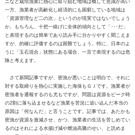
ニなど栽培漁業に熱心に取り組む地域は概して意識が高い
一方、漁業者が高齢化し経済的にも困窮している地域は
「資源管理など二の次」というのが現実ではないでしょう
か。もちろん、十把一絡げに全体的傾向として「･･･だ」
と表現するのは簡単であり読み手に分かりやすく聞こえま
すが、的確に評価するのは困難でしょう。特に、日本のよ
うに「玉石混合」状態にある場合、一言で表現するのは危
険と考えます。
さて新聞記事ですが、密漁が悪いことは明白で、それに
対する取締りを熱心に実施した海保もＧＪです。漁業者が
密漁者を通報するのも尤もですが、問題は資源をピーク時
の2割に落ち込ませるなど漁業を苦況に追い込んだ本当の
原因は「何なんだ」と言うことです。記事では、あたかも
密漁が資源を激減させ、かつ、漁業者の生活を苦しめてい
るのはそれによる水揚げ減や燃油高騰のせい、と読めま