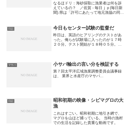
なるほドリ：海砂採取に漁業者は何を訴
えているの？ ／佐賀 - 毎日ｊｐ(毎日新
聞).県は「許可にあたって地元漁協の同意
を得ている」と釈明しています。です
が、常幸丸漁労長の一宮勝さん（８３）
は「漁協には業者から漁業補償金が入
今日もセンター試験の監督だ
日記
り、採取の影響がな...
昨日は、英語のヒアリングのテストがあ
った。俺らが試験場に入ったのが１７時
２０分。テスト開始が１８時０５分。テ
ストまえの、あの緊張感漂う沈黙がなん
と４５分も続くんだよ。ＳＤメモリーと
オーディオを配り、その動作チェックを
４５分の間にするのだけど...
小サバ輸出の言い分を検証する
マサバ
第７回太平洋広域漁業調整委員会議事録
は、 業界と水産庁のマサバ...
昭和初期の映像・シビマグロの大
日記
漁
これはすごい。昭和初期に地引き網で、
マグロを山ほど捕っている。 当時の漁村
での生活を記録した貴重な動画です。