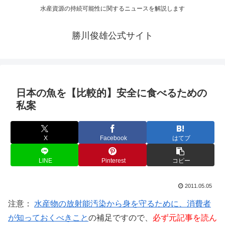
水産資源の持続可能性に関するニュースを解説します
勝川俊雄公式サイト
日本の魚を【比較的】安全に食べるための
私案
X
Facebook
はてブ
LINE
Pinterest
コピー
2011.05.05
注意：
水産物の放射能汚染から身を守るために、消費者
が知っておくべきこと
の補足ですので、
必ず元記事を読ん