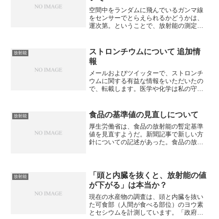
空間中をランダムに飛んでいるガンマ線
をセンサーでとらえられるかどうかは、
運次第。ということで、放射能の測定で
は、誤差はつきものです。では、どれぐ
らいの幅を考えれば良いのでしょうか。
例として、エアカウンターＳをつかっ
ストロンチウムについて 追加情
放射能
て、0.1Sv/hの場所で...
報
メールおよびツイッターで、ストロンチ
ウムに関する有益な情報をいただいたの
で、転載します。医学や化学は私の守備
範囲外なので、教えていただけると大変
にありがたいです。いつもブログを読ま
せてもらっています。医師をしていま
食品の基準値の見直しについて
放射能
す。放射線科医ではありませ...
厚生労働省は、食品の放射能の暫定基準
値を見直すようだ。新聞記事で新しい方
針についての記述があった。食品の放射
能規制：新基準、海外より厳しく 現行
の値「緩い」は誤解 改定後はより子供
に配慮Ｑ 新しい規制値はどうなるので
すか。Ａ 年間被ばく限度...
「頭と内臓を抜くと、放射能の値
放射能
が下がる」は本当か？
現在の水産物の調査は、頭と内臓を抜い
た可食部（人間が食べる部位）のヨウ素
とセシウムを計測しています。「政府