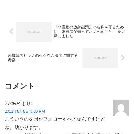
は、頭と内臓を取り除いて計測すること
で、値を故意に低くしている」という批
判を随所で見かけます。本当にそうなの
か、データで検証してみまし...
「水産物の放射能汚染から身を守るため
に、消費者が知っておくべきこと 」を更
新しました
茨城県のヒラメのセシウム濃度に関する
考察
コメント
774RR
より:
2011年5月5日 9:30 PM
こういうのを国がフォローすべきなんですけど
ね。助かります。