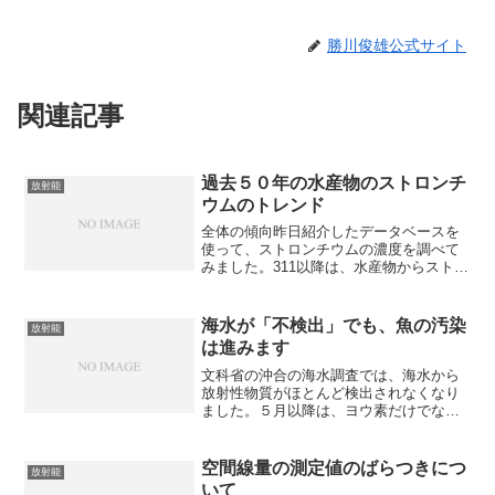
勝川俊雄公式サイト
関連記事
過去５０年の水産物のストロンチ
放射能
ウムのトレンド
全体の傾向昨日紹介したデータベースを
使って、ストロンチウムの濃度を調べて
みました。311以降は、水産物からストロ
ンチウムを検査した事例がないので、311
より前の長期データを整理しただけで
す。今後は水産物のストロンチウムの調
海水が「不検出」でも、魚の汚染
放射能
査を強化するようで...
は進みます
文科省の沖合の海水調査では、海水から
放射性物質がほとんど検出されなくなり
ました。５月以降は、ヨウ素だけでな
く、セシウムもほとんどが「不検出」で
す。しかし、魚の汚染がすぐに収まるか
というと、そうではありません。水産物
空間線量の測定値のばらつきにつ
放射能
の検査データから福島のヒラ...
いて