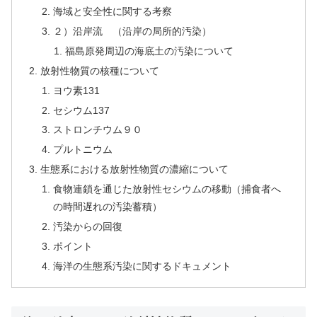
海域と安全性に関する考察
２）沿岸流 （沿岸の局所的汚染）
福島原発周辺の海底土の汚染について
放射性物質の核種について
ヨウ素131
セシウム137
ストロンチウム９０
プルトニウム
生態系における放射性物質の濃縮について
食物連鎖を通じた放射性セシウムの移動（捕食者へ
の時間遅れの汚染蓄積）
汚染からの回復
ポイント
海洋の生態系汚染に関するドキュメント