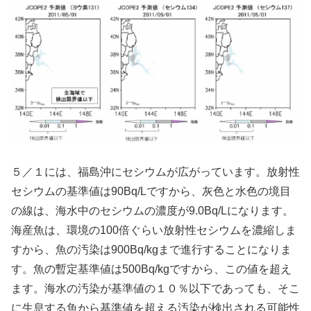
５／１には、福島沖にセシウムが広がっています。放射性
セシウムの基準値は90Bq/Lですから、灰色と水色の境目
の線は、海水中のセシウムの濃度が9.0Bq/Lになります。
海産魚は、環境の100倍ぐらい放射性セシウムを濃縮しま
すから、魚の汚染は900Bq/kgまで進行することになりま
す。魚の暫定基準値は500Bq/kgですから、この値を超え
ます。海水の汚染が基準値の１０％以下であっても、そこ
に生息する魚から基準値を超える汚染が検出される可能性