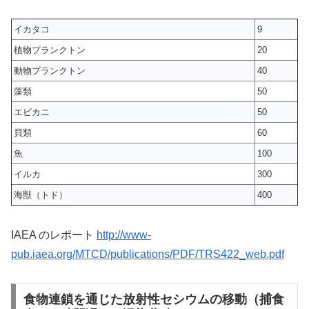
イカタコ
9
植物プランクトン
20
動物プランクトン
40
藻類
50
エビカニ
50
貝類
60
魚
100
イルカ
300
海獣（トド）
400
IAEA のレポート
http://www-
pub.iaea.org/MTCD/publications/PDF/TRS422_web.pdf
食物連鎖を通じた放射性セシウムの移動（捕食