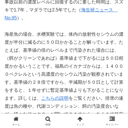
事故以前の濃度レベルに回復するのに要した時間は、スズ
キで1.7年，マダラでは2.5年でした（
海生研ニュース
No.95
）。
海産魚の場合、水槽実験では、体内の放射性セシウムの濃
度が半分に減るのに５０日かかることが解っています。た
とえば、基準値の倍のレベルまで汚染された場合には、
（餌がクリーンであれば）基準値まで下がるには５０日程
度かかるいうことです。福島のイカナゴからは、１４００
０ベクレルという高濃度のセシウム汚染が観察されていま
す。基準値の２８倍ですから、半減期が５０日として計算
をすると、１年せずに暫定基準値よりも下がることになり
ます。詳しくは、
こちらの説明
をご覧ください。排泄の速
度は魚の種や、代謝コンディション、餌の汚染度合いな
ど、様々なファクターが聞いてきますから、あくまで目安
程度です。
ホーム
検索
トップ
サイドバー