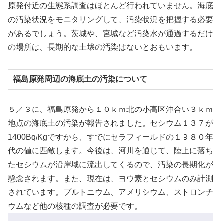
原発付近の生態系調査はほとんど行われていません。海底
の汚染状況をモニタリングして、汚染状況を把握する必要
があるでしょう。茨城や、宮城など汚染水が通過するだけ
の場所は、長期的な土壌の汚染はないとおもいます。
福島原発周辺の海底土の汚染について
５／３に、福島原発から１０ｋｍ北の小高区沖合い３ｋｍ
地点の海底土の汚染が報告されました。セシウム１３７が
1400Bq/Kgですから、すでにセラフィールドの１９８０年
代の値に匹敵します。今後は、河川を通じて、陸上に落ち
たセシウムが沿岸域に流出してくるので、汚染の長期化が
懸念されます。また、現在は、ヨウ素とセシウムのみ計測
されています。プルトニウム、アメリシウム、ストロンチ
ウムなど他の核種の調査が必要です。