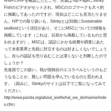
WWFのH/Pを確認したところ、先週はTop PageにStinky
Fishのビデオがセットされ、MSCのロゴマークも大々的
に掲載してあったのですが、現在はどこにも見当たりませ
ん。H/Pでの取り扱いも、Stinkyとは別個にSustainable
seafoodという項目があり、そこにMSCについての情報を
掲載しています（これは、以前から掲載しているものと思
われますが）。MSCは、認証にかかる経費や調査にあた
って水産業界と先鋭に対立するのは好ましくないでしょう
し、自らの認証を売り込むことは潔くないと判断したので
しょうか？
先進国でこの扱い、我が国独自のエコラベルというのもど
うなることか、難しい問題を孕んでいるものと思われま
す。（因みに、Stinkyのサイトは以下でご覧になってみて
ください。
http://www.panda.org/about_wwf/what_we_do/marine/inde
x.cfm）