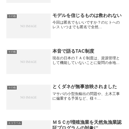
モデルを信じるものは救われない
その他
今回は匿名でもいいですか？のヒトへの
レス いつまでも匿名で全然...
本音で語るTAC制度
その他
現在の日本のＴＡＣ制度は、資源管理と
して機能していないことに疑問の余地...
とくダネが無事放映されました
その他
マサバの小型魚輸出の問題や、土木工事
に偏重する予算など、様々...
ＭＳＣが増殖漁業を天然魚漁業認
エコラベル
証プログラムの対象に