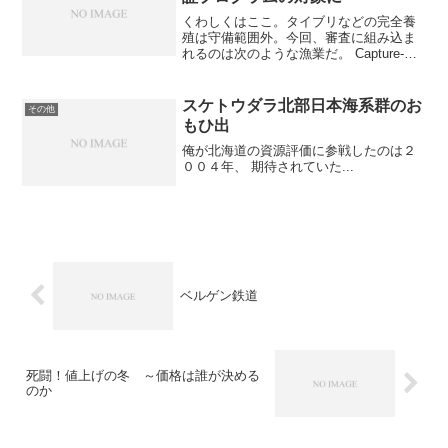
くわしくはここ。タイブリなどの完全養
殖は守備範囲外。今回、審査に組み込ま
れるのは次のような漁業だ。 Capture-
based Aquaculture：マグロの畜養のよう
に、ホタテのように天然個体を獲って、
無給餌で育てる養殖 Culture...
スケトウダラ北部日本海系群のお
その他
もひ出
俺が北海道の資源評価に参戦したのは２
００４年、 期待されていた...
ベルゲン鉄道
死闘！値上げの冬 ～価格は誰が決める
のか