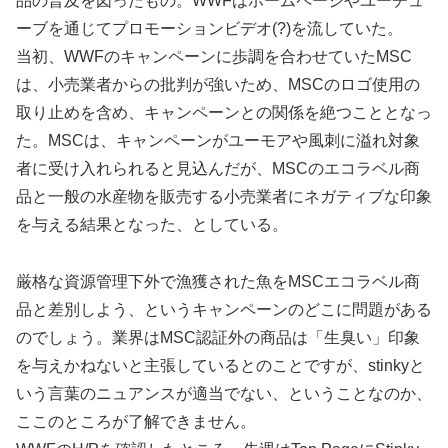
品の普及を図ったもの。WWFはホームページやユーチュ
ーブを通じてプロモーションビデオ(?)を流していた。
当初、WWFのキャンペーンに歩調を合わせていたMSC
は、小売業者からの批判が強いため、MSCのロゴ使用の
取り止めを含め、キャンペーンとの関係を絶つこととなっ
た。MSCは、キャンペーンがユーモアや風刺に溢れ対象
者に受け入れられると見込んだが、MSCのエコラベル商
品と一般の水産物を販売する小売業者にネガティブな印象
を与える結果となった、としている。
厳格な資源管理下外で漁獲された魚をMSCエコラベル商
品と差別しよう、というキャンペーンのどこに問題がある
のでしょう。業界はMSC認証外の商品は「生臭い」印象
を与えかねないと主張しているとのことですが、stinkyと
いう言葉のニュアンスが適当でない、ということなのか、
ここのところが了解できません。