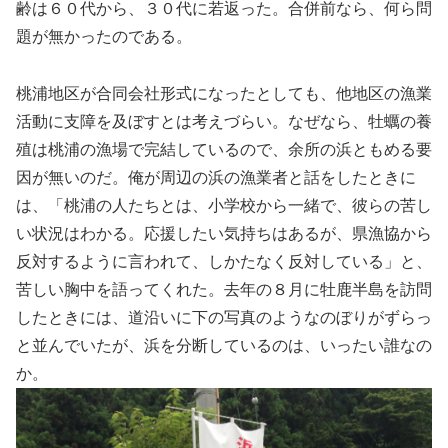
齢は６０代から、３０代に若返った。合併前なら、何ら問
題が無かったのである。
桃浦地区が合同会社形式になったとしても、他地区の漁業
活動に支障を及ぼすとは考えづらい。なぜなら、牡蠣の養
殖は桃浦の漁場で完結しているので、余所の浜ともめる要
因が無いのだ。俺が周辺の浜の漁業者と話をしたときに
は、「桃浦の人たちとは、小学校から一緒で、彼らの苦し
い状況はわかる。応援したい気持ちはあるが、県漁協から
反対するように言われて、しかたなく反対している」と、
苦しい胸中を語ってくれた。去年の８月に牡鹿半島を訪問
したときには、道沿いに下の写真のようなのぼりがずらっ
と並んでいたが、浜を分断しているのは、いったい誰なの
か。