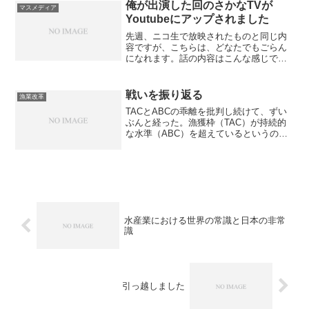
のは、喜ばしい限りである。地道に、メ
俺が出演した回のさかなTVが
マスメディア
ディア対応をしてきた成果...
Youtubeにアップされました
先週、ニコ生で放映されたものと同じ内
容ですが、こちらは、どなたでもごらん
になれます。話の内容はこんな感じで
す。 日本の漁業は、乱獲で自滅をしてい
る 国の漁獲規制は全く機能していない き
ちんとした規制をすることで、漁業の生
戦いを振り返る
漁業改革
産性は大幅に改善でき...
TACとABCの乖離を批判し続けて、ずい
ぶんと経った。漁獲枠（TAC）が持続的
な水準（ABC）を超えているというの
は、資源管理の原理原則からして、あり
得ない。日本では、ＴＡＣをＡＢＣより
下げましょうという、当たり前のことを
主張するのも大変な...
水産業における世界の常識と日本の非常
識
引っ越しました