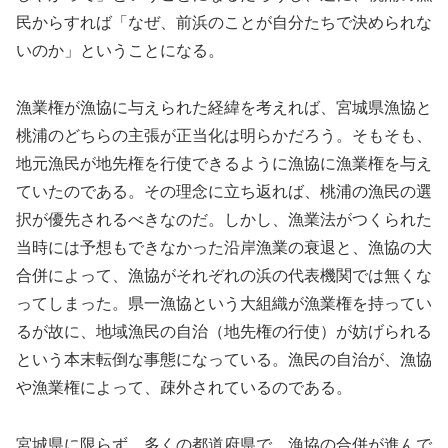
民からすれば「なぜ、前浜のことが自分たちで決められな
いのか」ということになる。
漁業権が漁協に与えられた経緯を考えれば、宮城県漁協と
桃浦のどちらの主張が正当化は明らかだろう。そもそも、
地元漁民が地先権を行使できるように漁協に漁業権を与え
ていたのである。その理念に立ち返れば、桃浦の漁民の選
択が優先されるべきなのだ。しかし、漁業法がつくられた
当時には予想もできなかった沿岸漁業の衰退と、漁協の大
合併によって、漁協がそれぞれの浜の代表機関では無くな
ってしまった。県一漁協という大組織が漁業権を持ってい
るが故に、地域漁民の自治（地先権の行使）が妨げられる
という本末転倒な事態になっている。漁民の自治が、漁協
や漁業権によって、疎外されているのである。
宮城県に限らず、多くの都道府県で、漁協の合併が進んで