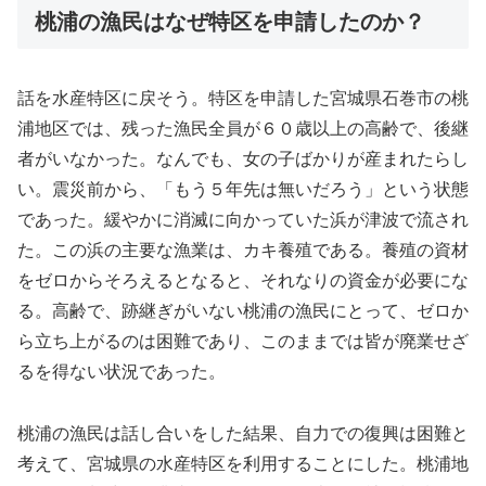
桃浦の漁民はなぜ特区を申請したのか？
話を水産特区に戻そう。特区を申請した宮城県石巻市の桃
浦地区では、残った漁民全員が６０歳以上の高齢で、後継
者がいなかった。なんでも、女の子ばかりが産まれたらし
い。震災前から、「もう５年先は無いだろう」という状態
であった。緩やかに消滅に向かっていた浜が津波で流され
た。この浜の主要な漁業は、カキ養殖である。養殖の資材
をゼロからそろえるとなると、それなりの資金が必要にな
る。高齢で、跡継ぎがいない桃浦の漁民にとって、ゼロか
ら立ち上がるのは困難であり、このままでは皆が廃業せざ
るを得ない状況であった。
桃浦の漁民は話し合いをした結果、自力での復興は困難と
考えて、宮城県の水産特区を利用することにした。桃浦地