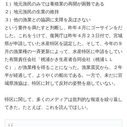
１）地元漁民のみでは養殖業の再開が困難である
２）地元漁民の生業の維持
３）他の漁業との協調に支障を及ぼさない
という要件を満たすと判断し、昨年４月にゴーサインをだ
した。これをうけて、復興庁は昨年４月２３日付で、宮城
県が申請していた水産特区を認定した。そして、今年の９
月の漁業権の一斉更新によって、水産特区に申請をしてい
た有限責任会社「桃浦かき生産者合同会社（桃浦ＬＬ
Ｃ）」が漁業権を得ることになった。漁業震災から、２年
半が経過して、ようやくの船出である。一方で、未だに宮
城県漁協は、特区に対して反対の姿勢を崩していない。
特区に関して、多くのメディアは批判的な報道を繰り返し
てきた。たとえば、これを読んでほしい。