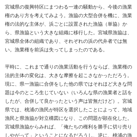
宮城県の復興特区にまつわる一連の騒動から、今後の漁業
権のあり方を考えてみよう。漁協の大型合併を機に、漁業
権の法的な主体が、浜ごとに設置された漁協（単協）か
ら、県漁協という大きな組織に移行した。宮城県漁協は、
宮城県全体の組織であり、それぞれの浜の代弁者では無
い。漁業権を前浜は失ってしまったのである。
平時に、これまで通りの漁業活動を行うならば、漁業権の
法的主体の変化は、大きな摩擦を起こさなかっただろう。
現に、県一漁協に合併をした他の県ではそれほど大きな問
題は今のところ生じていない（いろんな県の漁業者と話を
したが、合併して良かったという声は皆無だけど）。宮城
県では、桃浦の漁民が特区を選択したことによって、地域
漁民と県漁協が対立構図になり、この問題が顕在化した。
宮城県漁協からみれば、「俺たちの権利を勝手に切り売り
しやがって」ということになるだろうし、逆に、桃浦の漁