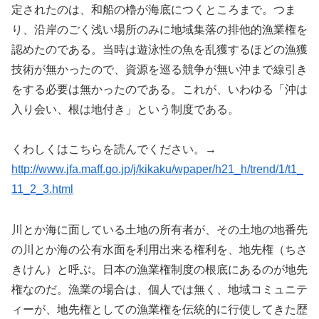
定されたのは、和船の櫓が海底につくところまで。つま
り、沿岸のごく浅い場所のみに地域集落の排他的漁業権を
認めたのである。当時は遊泳性の魚を乱獲するほどの漁獲
技術が無かったので、資源を巡る競争が無い沖まで線引き
をする必要は無かったのである。これが、いわゆる「沖は
入り会い、根は地付き」という制度である。
くわしくはこちらを読んでください。→
http://www.jfa.maff.go.jp/j/kikaku/wpaper/h21_h/trend/1/t1_
11_2_3.html
川とか海に面している土地の所有者が、その土地の地番先
の川とか海の公有水面を利用出来る権利を、地先権（ちさ
きけん）と呼ぶ。日本の漁業権制度の根底にあるのが地先
権なのだ。漁業の場合は、個人では無く、地域コミュニテ
ィーが、地先権としての漁業権を伝統的に行使してきた歴