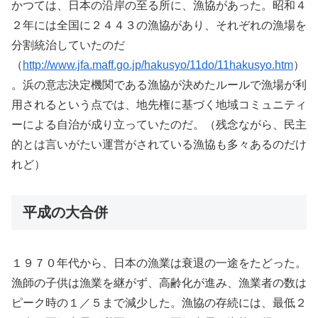
かつては、日本の沿岸の至る所に、漁協があった。昭和４
２年には全国に２４４３の漁協があり、それぞれの漁場を
分割統治していたのだ
（
http://www.jfa.maff.go.jp/hakusyo/11do/11hakusyo.htm
）
。浜の意志決定機関である漁協が決めたルールで漁場が利
用されるという点では、地先権に基づく地域コミュニティ
ーによる自治が成り立っていたのだ。（残念ながら、民主
的とは言いがたい運営がされている漁協も多々あるのだけ
れど）
平成の大合併
１９７０年代から、日本の漁業は衰退の一途をたどった。
漁師の子供は漁業を継がず、高齢化が進み、漁業者の数は
ピーク時の１／５まで減少した。漁協の存続には、最低２