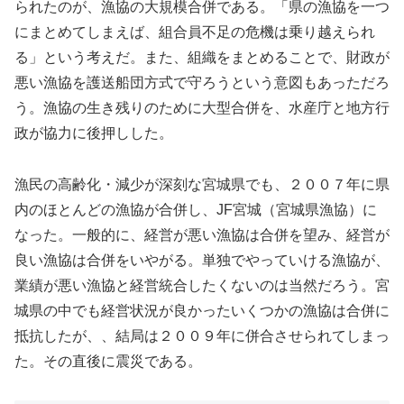
られたのが、漁協の大規模合併である。「県の漁協を一つ
にまとめてしまえば、組合員不足の危機は乗り越えられ
る」という考えだ。また、組織をまとめることで、財政が
悪い漁協を護送船団方式で守ろうという意図もあっただろ
う。漁協の生き残りのために大型合併を、水産庁と地方行
政が協力に後押しした。
漁民の高齢化・減少が深刻な宮城県でも、２００７年に県
内のほとんどの漁協が合併し、JF宮城（宮城県漁協）に
なった。一般的に、経営が悪い漁協は合併を望み、経営が
良い漁協は合併をいやがる。単独でやっていける漁協が、
業績が悪い漁協と経営統合したくないのは当然だろう。宮
城県の中でも経営状況が良かったいくつかの漁協は合併に
抵抗したが、、結局は２００９年に併合させられてしまっ
た。その直後に震災である。