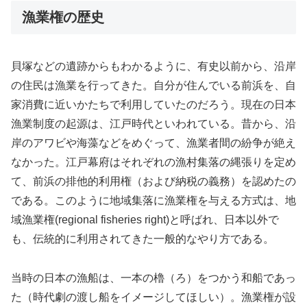
漁業権の歴史
貝塚などの遺跡からもわかるように、有史以前から、沿岸
の住民は漁業を行ってきた。自分が住んでいる前浜を、自
家消費に近いかたちで利用していたのだろう。現在の日本
漁業制度の起源は、江戸時代といわれている。昔から、沿
岸のアワビや海藻などをめぐって、漁業者間の紛争が絶え
なかった。江戸幕府はそれぞれの漁村集落の縄張りを定め
て、前浜の排他的利用権（および納税の義務）を認めたの
である。このように地域集落に漁業権を与える方式は、地
域漁業権(regional fisheries right)と呼ばれ、日本以外で
も、伝統的に利用されてきた一般的なやり方である。
当時の日本の漁船は、一本の櫓（ろ）をつかう和船であっ
た（時代劇の渡し船をイメージしてほしい）。漁業権が設