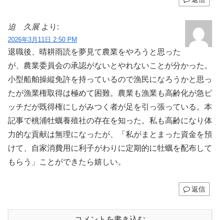
迫 久展
より:
2026年3月11日 2:50 PM
退職後、晴耕雨読を夢見て農業をやろうと思った
が、農業委員会の承認がないとやれないことが分かった。
小型船舶操縦免許を持っているので漁民になろうかと思っ
たが漁業権取得は極めて困難。農業も漁業も高齢化が急ピ
ッチだが既得権にしがみつく者が足を引っ張っている。本
記事で桃浦牡蠣養殖社の存在を知った。私も高齢になり体
力的な貢献は無理になったが、「私がまとまった資金を預
けて、自家消費用に利子がわりに定期的に牡蠣を配布して
もらう」ことができたら嬉しい。
返信
コメントを書き込む