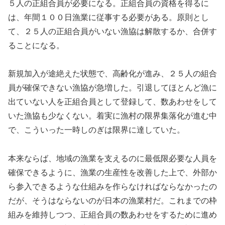
５人の正組合員が必要になる。正組合員の資格を得るに
は、年間１００日漁業に従事する必要がある。原則とし
て、２５人の正組合員がいない漁協は解散するか、合併す
ることになる。
新規加入が途絶えた状態で、高齢化が進み、２５人の組合
員が確保できない漁協が急増した。引退してほとんど漁に
出ていない人を正組合員として登録して、数あわせをして
いた漁協も少なくない。着実に漁村の限界集落化が進む中
で、こういった一時しのぎは限界に達していた。
本来ならば、地域の漁業を支えるのに最低限必要な人員を
確保できるように、漁業の生産性を改善した上で、外部か
ら参入できるような仕組みを作らなければならなかったの
だが、そうはならないのが日本の漁業村だ。これまでの枠
組みを維持しつつ、正組合員の数あわせをするために進め