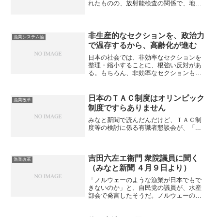
れたものの、放射能検査の関係で、地元
にわずかな量が出荷されているだけ。東
電からの補償で、福島の漁業者は当面の
生活はできるものの、何時になったら、
漁業が再開できるのか、...
非生産的なセクションを、政治力
漁業システム論
で温存するから、高齢化が進む
日本の社会では、非効率なセクションを
整理・縮小することに、根強い反対があ
る。もちろん、非効率なセクションも残
しつつ、全体が維持できればそれに越し
たことはない。しかし、多くの場合、そ
れは無理な相談だ。再三度外視で、非生
日本のＴＡＣ制度はオリンピック
漁業改革
産的なセクションを温存し...
制度ですらありません
みなと新聞で読んだんだけど、ＴＡＣ制
度等の検討に係る有識者懇談会が、「...
吉田六左エ衞門 衆院議員に聞く
漁業改革
（みなと新聞 ４月９日より）
「ノルウェーのような漁業が日本でもで
きないのか」と、自民党の議員が、水産
部会で発言したそうだ。ノルウェーの漁
業のことを、テレビで知ったのだろう。
国政の場でも、こういう発言が出てきた