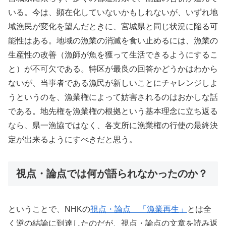
いる。今は、顕在化していないかもしれないが、いずれ地
域漁民が変化を望んだときに、宮城県と同じ状況に陥る可
能性はある。地域の漁業の消滅を食い止めるには、漁業の
生産性の改善（漁師が魚を獲って生活できるようにするこ
と）が不可欠である。特区が最良の回答かどうかはわから
ないが、当事者である漁民が新しいことにチャレンジしよ
うというのを、漁業権によって妨害されるのはおかしな話
である。地先権を漁業権の根拠という基本理念に立ち返る
なら、県一漁協ではなく、各支所に漁業権の行使の最終決
定が出来るようにすべきだと思う。
視点・論点では何が語られなかったのか？
ということで、NHKの
視点・論点 「漁業再生」
とは全
く逆の結論に到達したのだが、視点・論点の文章を読み返