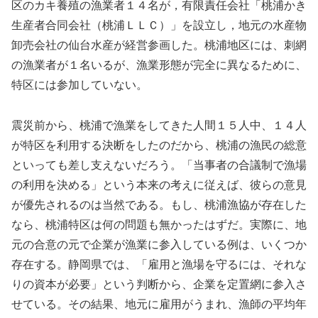
区のカキ養殖の漁業者１４名が，有限責任会社「桃浦かき
生産者合同会社（桃浦ＬＬＣ）」を設立し，地元の水産物
卸売会社の仙台水産が経営参画した。桃浦地区には、刺網
の漁業者が１名いるが、漁業形態が完全に異なるために、
特区には参加していない。
震災前から、桃浦で漁業をしてきた人間１５人中、１４人
が特区を利用する決断をしたのだから、桃浦の漁民の総意
といっても差し支えないだろう。「当事者の合議制で漁場
の利用を決める」という本来の考えに従えば、彼らの意見
が優先されるのは当然である。もし、桃浦漁協が存在した
なら、桃浦特区は何の問題も無かったはずだ。実際に、地
元の合意の元で企業が漁業に参入している例は、いくつか
存在する。静岡県では、「雇用と漁場を守るには、それな
りの資本が必要」という判断から、企業を定置網に参入さ
せている。その結果、地元に雇用がうまれ、漁師の平均年