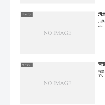
清
ラーメン
八蔵
青
ラーメン
特製
ていな