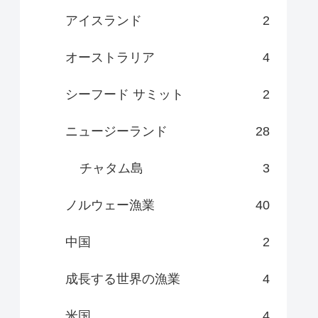
アイスランド
2
オーストラリア
4
シーフード サミット
2
ニュージーランド
28
チャタム島
3
ノルウェー漁業
40
中国
2
成長する世界の漁業
4
米国
4