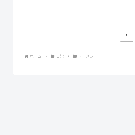
前
へ
ホーム
日記
ラーメン