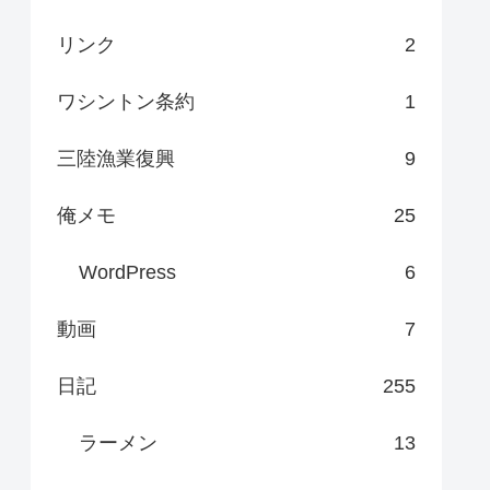
リンク
2
ワシントン条約
1
三陸漁業復興
9
俺メモ
25
WordPress
6
動画
7
日記
255
ラーメン
13