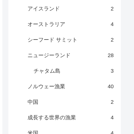
アイスランド
2
オーストラリア
4
シーフード サミット
2
ニュージーランド
28
チャタム島
3
ノルウェー漁業
40
中国
2
成長する世界の漁業
4
米国
4