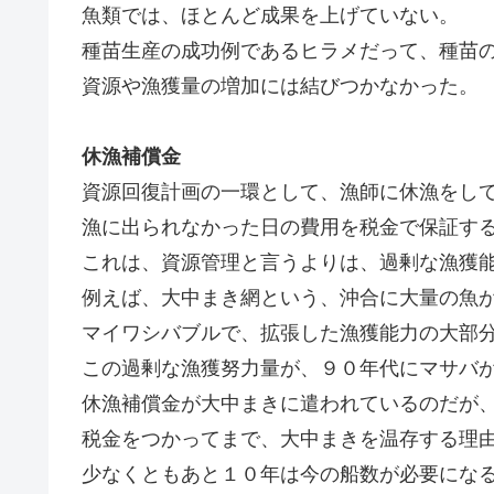
魚類では、ほとんど成果を上げていない。
種苗生産の成功例であるヒラメだって、種苗
資源や漁獲量の増加には結びつかなかった。
休漁補償金
資源回復計画の一環として、漁師に休漁をし
漁に出られなかった日の費用を税金で保証す
これは、資源管理と言うよりは、過剰な漁獲
例えば、大中まき網という、沖合に大量の魚
マイワシバブルで、拡張した漁獲能力の大部
この過剰な漁獲努力量が、９０年代にマサバ
休漁補償金が大中まきに遣われているのだが
税金をつかってまで、大中まきを温存する理
少なくともあと１０年は今の船数が必要にな