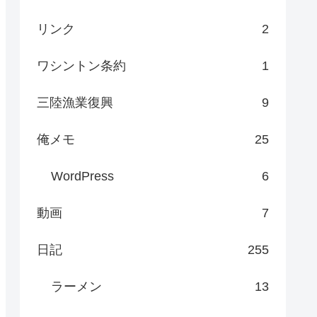
リンク
2
ワシントン条約
1
三陸漁業復興
9
俺メモ
25
WordPress
6
動画
7
日記
255
ラーメン
13