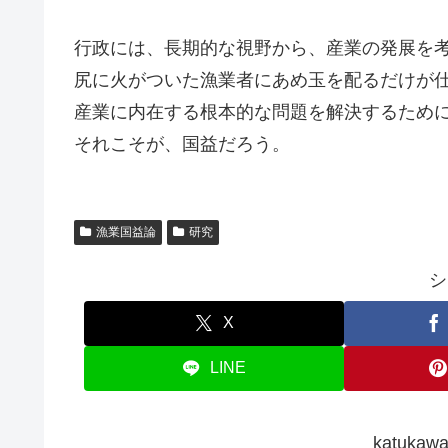
行政には、長期的な視野から、産業の発展を
尻に火がついた漁業者にあめ玉を配るだけが
産業に内在する根本的な問題を解決するため
それこそが、国益だろう。
漁業国益論
研究
シ
X
LINE
katuk