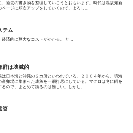
に、過去の書き物を整理していこうとおもいます。時代は温故知新
ページに順次アップをしていくので、よろし...
ステム
乱獲状態の解消には、社会的・経済的に莫大なコストがかかる。 だ...
卵群は壊滅的
場は日本海と沖縄の２カ所といわれている。２００４年から、境港
の産卵場に集まった成魚を一網打尽にしている。マグロは冬に餌を
るので、まとめて獲るのは難しい。しかし、...
返答