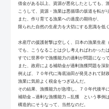
借金がある以上、資源が悪化したとしても、
こうして、資源・漁業は悪循環の坂道を転が
また、作り育てる漁業への過度の期待が、
限られた自然の生産力を大切にする意識を低
水産庁の援護射撃は空しく、日本の漁業生産
でも、こうなることは少し考えればわかった
すでに世界中で漁獲能力の過剰が問題になっ
また、政府による補助金が過剰漁獲問題を深
例えば、７０年代に海底油田が発見されて財
漁業に気前よく税金をつぎ込んだ。
その結果、漁獲能力が急増し、７０年代後半
補助金→過剰な漁獲能力→乱獲 という事例
構造的にそうなって、当然なのだ。