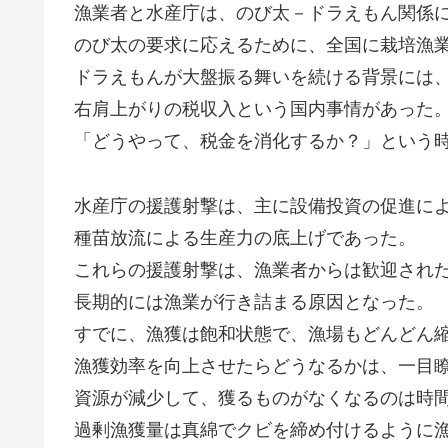
漁業者と水産庁は、のび太－ドラえもん関係
のび太の要求に応えるために、全国に栽培漁
ドラえもんが大盤振る舞いを続ける背景には
右肩上がりの税収入という国内事情があった
「どうやって、税金を消化するか？」という
水産庁の援護射撃は、主に設備投資の促進に
種苗放流による生産力の底上げであった。
これらの援護射撃は、漁業者からは歓迎され
長期的には漁業が行き詰まる原因となった。
すでに、漁獲は飽和状態で、漁場もどんどん
漁獲効率を向上させたらどうなるかは、一目
資源が減少して、獲るものがなくなるのは時
過剰漁獲量は真綿でクビを締め付けるように