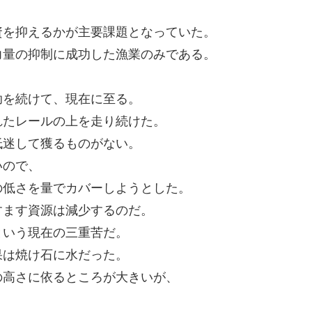
、
資を抑えるかが主要課題となっていた。
力量の抑制に成功した漁業のみである。
助を続けて、現在に至る。
れたレールの上を走り続けた。
低迷して獲るものがない。
いので、
の低さを量でカバーしようとした。
すます資源は減少するのだ。
という現在の三重苦だ。
果は焼け石に水だった。
の高さに依るところが大きいが、