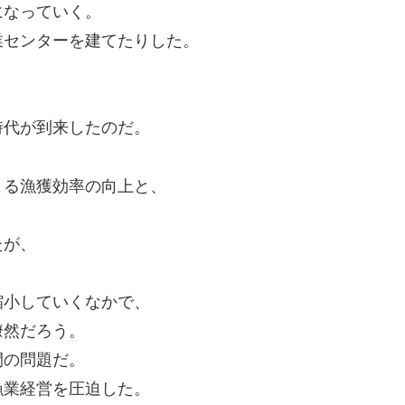
になっていく。
業センターを建てたりした。
、
。
時代が到来したのだ。
よる漁獲効率の向上と、
たが、
縮小していくなかで、
瞭然だろう。
間の問題だ。
漁業経営を圧迫した。