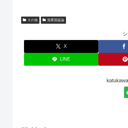
その他
漁業国益論
シ
X
LINE
katuk