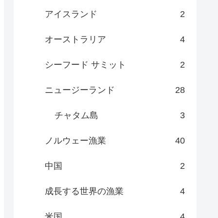
アイスランド
2
オーストラリア
4
シーフード サミット
2
ニュージーランド
28
チャタム島
3
ノルウェー漁業
40
中国
2
成長する世界の漁業
4
米国
4