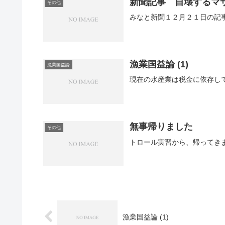
新聞記事 自壊するマ
その他
漁業国益論 (1)
漁業国益論
現在の水産業は税金に依存して
無事帰りました
その他
漁業国益論 (1)