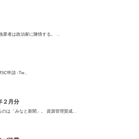
乱獲を支える口利きシステム 漁業者は政治家に陳情する。 ...
ノルウェーのニシンとサバがMSC申請 -Tw...
年２月分
勝川俊雄の最新の論説が読めるのは「みなと新聞」。 資源管理賛成...