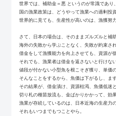
世界では、補助金＝悪 というのが常識であり
国の漁業政策は、どうやって漁業への過剰投
世界的に見ても、生産性が高いのは、漁獲努
さて、日本の場合は、そのままズルズルと補
海外の失敗から学ぶことなく、失敗が約束さ
借金をして漁獲能力を向上させても、資源が
それでも、漁業者は借金を返さないと行けな
値段が付かない小型魚を根こそぎ獲り、単価
そんなことをするから、魚価は下がるし、ま
その結果が、借金漬け、資源枯渇、魚価低迷
切り札の種苗放流も、金ばかりかかって、効
漁業が存続しているのは、日本近海の生産力
それもいつまでもつことやら。