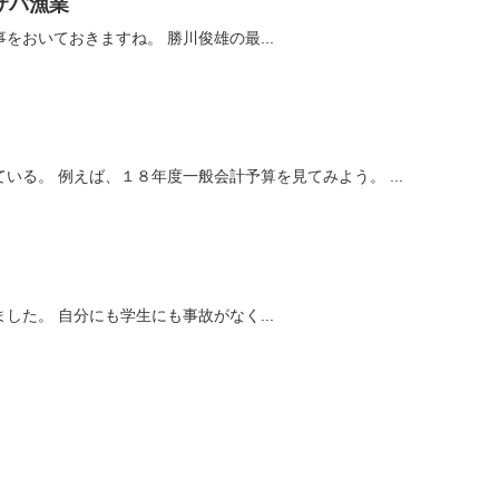
サバ漁業
みなと新聞１２月２１日の記事をおいておきますね。 勝川俊雄の最...
いる。 例えば、１８年度一般会計予算を見てみよう。 ...
トロール実習から、帰ってきました。 自分にも学生にも事故がなく...