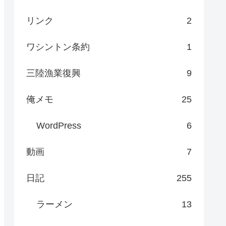
リンク
2
ワシントン条約
1
三陸漁業復興
9
俺メモ
25
WordPress
6
動画
7
日記
255
ラーメン
13