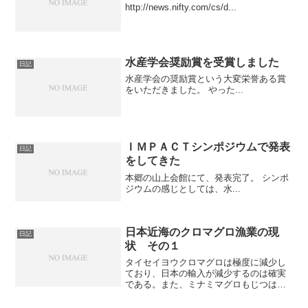
http://news.nifty.com/cs/d...
水産学会奨励賞を受賞しました
日記
水産学会の奨励賞という大変栄誉ある賞
をいただきました。 やった...
ＩＭＰＡＣＴシンポジウムで発表
日記
をしてきた
本郷の山上会館にて、発表完了。 シンポ
ジウムの感じとしては、水...
日本近海のクロマグロ漁業の現
日記
状 その１
タイセイヨウクロマグロは極度に減少し
ており、日本の輸入が減少するのは確実
である。また、ミナミマグロもじつは、
大西洋クロマグロよりさらに減っている
ので、ほぼアウト。日本の高級マグロ市