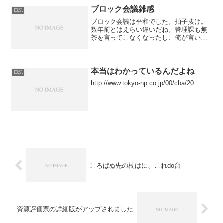
場における、太平洋クロマグロ（本マグ
ブロック会議雑感
日記
ロ）の重要性は、今後、ま...
ブロック会議は平和でした。拍子抜け。
数年前とはえらい違いだね。管理課も無
茶を言ってこなくなったし、俺が言いた
いことは松石さんが言ってくれたりする
ので、「その直線回帰は、どう見ても有
意じゃないだろう」といった、細かいツ
ッコミ以外することがない...
本当はわかっているんだよね
日記
http://www.tokyo-np.co.jp/00/cba/20...
ころばぬ先の杖はに、これdo台
資源評価票の詳細版がアップされました