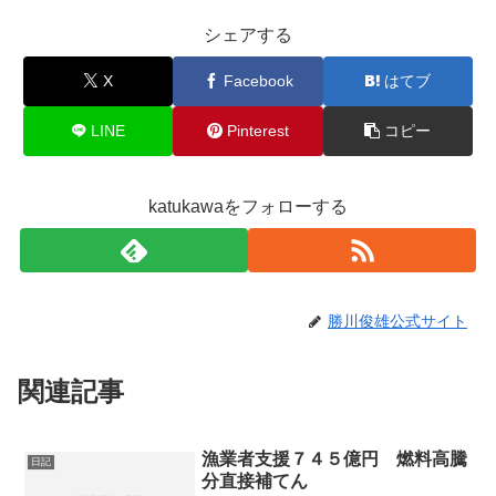
シェアする
X
Facebook
はてブ
LINE
Pinterest
コピー
katukawaをフォローする
勝川俊雄公式サイト
関連記事
漁業者支援７４５億円 燃料高騰
日記
分直接補てん