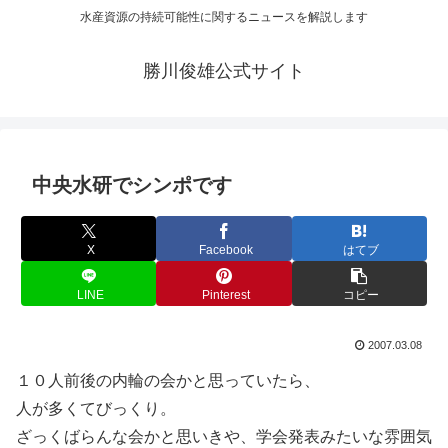
水産資源の持続可能性に関するニュースを解説します
勝川俊雄公式サイト
中央水研でシンポです
X
Facebook
はてブ
LINE
Pinterest
コピー
2007.03.08
１０人前後の内輪の会かと思っていたら、
人が多くてびっくり。
ざっくばらんな会かと思いきや、学会発表みたいな雰囲気