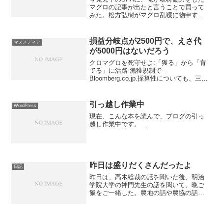
マグロの記事が出たと言うことで買って
みた。松方弘樹がマグロ乱獲に物申す！
SPA 2009年１２月21日発売（12/29-1/5合
併号)のP26-29です。なかなか良い記事で
した。松方さんも、良いことを言...
損益分岐点が2500円で、えさ代
マスメディア
が5000円はないだろう
クロマグロを死守せよ:「獲る」から「育
てる」に活路-漁獲規制で -
Bloomberg.co.jp.採算性についても、三重
大学生物資源学部生 物圏生命科学科の勝
川俊雄准教授は「マグロを１キログラム
太らせるには、サバやイカなどの生餌が
引っ越し作業中
WordPress
15キロ...
現在、こんな本を読んで、ブログの引っ
越し作業中です。 ...
昨日は盛りだくさんだったよ
日記
昨日は、高木総裁の話を聞いた後、明治
学院大学の神門先生の話を聞いて、晩ご
飯をご一緒した。農地の話や農協の話な
ど、とても勉強になった。実に有意義な
一日であった。農業の問題は、漁業と非
常に共通点が多い。今後も接点をもって