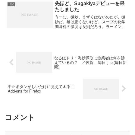
共闘をしていく必要がある...
先ほど、Sugakiyaデビューを果
日記
たしました
うーむ。微妙。まずくはないのだが、微
妙だ。麺は悪くないけど、スープの化学
調味料の濃度は反則だろう。ラーメンフ
ォークも微妙。麺を食べるには箸の方が
便利だし、スープを飲もうとするとフォ
ークが微妙に邪魔。なんというか、異文
化？ :-?
なるほドリ：海砂採取に漁業者は何を訴
えているの？ ／佐賀 – 毎日ｊｐ(毎日新
聞)
中止ボタンがしいたけに見えて困る ::
Add-ons for Firefox
コメント