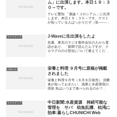
ム」に出演します。本日１９：３
０～です。
テレビ愛知 「激論！コロシアム」に出演
します。本日１９：３０～です。ゲスト
が知っている人ばっかりだぞ（笑------------
---------------------------------（テレビ愛知）
「マグロ、ウナギだけじゃない！ニ...
J-Waveに生出演をしたよ
マスメディア
先週、東京のラジオ製作会社の人から電
話があり、「新聞で読んだんですが、ク
ロマグロの小型化について教えてくださ
い」ということであった。そこで「小型
化というのは、成長が遅くなっているん
ではなくて、産卵場で獲りすぎて、大き
い個体がいなくなっている...
栄養と料理 ９月号に原稿が掲載
お知らせ
されました
栄養と料理９月号（８月８日発売） 消費
者が知っておきたい、漁業と水産環境の
現状 魚はいつまで食べられるのか？
p100-107B002IEVQPE今年は、消費者に
漁業の問題を訴えようということで、取
り組んでいます。 漁業の現状を厳しく批
中日新聞:水産資源 持続可能な
マスメディア
判す...
管理を サバ 幼魚乱獲、枯渇に
拍車:暮らしCHUNICHI Web