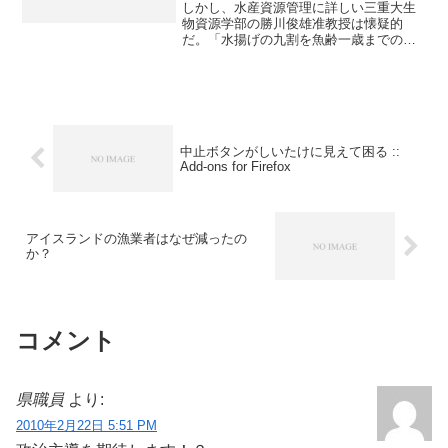
しかし、水産資源管理に詳しい三重大生
物資源学部の勝川俊雄准教授は懐疑的
だ。「水揚げの九割を魚齢一歳までの未
成魚が占め、産卵可能な成魚はほとんど
いない。漁獲量を算定する科学的根拠も
あいまいで、資源回復の芽を摘んでい
る」と指摘する。引用元: 中...
中止ボタンがしいたけに見えて困る ::
Add-ons for Firefox
アイスランドの漁業者はなぜ減ったの
か？
コメント
県職員
より:
2010年2月22日 5:51 PM