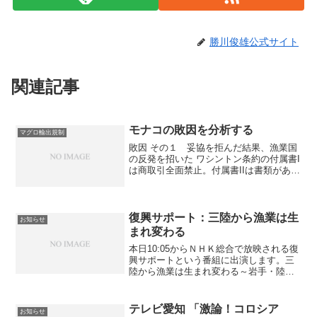
勝川俊雄公式サイト
関連記事
モナコの敗因を分析する
マグロ輸出規制
敗因 その１ 妥協を拒んだ結果、漁業国
の反発を招いた ワシントン条約の付属書I
は商取引全面禁止。付属書IIは書類があれ
ば輸出可能となっている。モナコは、付
属書Iでの規制を要求して、妥協を拒みつ
づけた。そのせいで、「保全は必要だけ
ど、いきなり...
復興サポート：三陸から漁業は生
お知らせ
まれ変わる
本日10:05からＮＨＫ総合で放映される復
興サポートという番組に出演します。三
陸から漁業は生まれ変わる～岩手・陸前
高田市広田町～被災漁業者と一緒に、地
域の漁業をどのように再生するかを議論
しました。活発な意見がでて、なかな
テレビ愛知 「激論！コロシア
お知らせ
か、面白い会でした。...