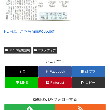
PDFは、こちらminato35.pdf
マグロ輸出規制
マスメディア
シェアする
X
Facebook
はてブ
LINE
Pinterest
コピー
katukawaをフォローする