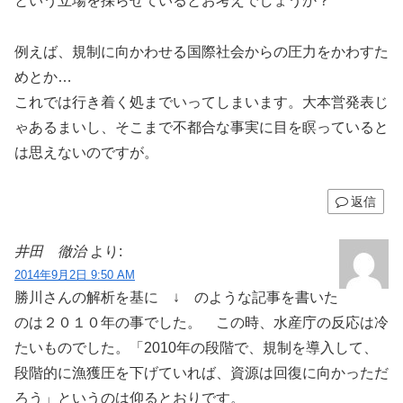
という立場を採らせているとお考えでしょうか？
例えば、規制に向かわせる国際社会からの圧力をかわすた
めとか…
これでは行き着く処までいってしまいます。大本営発表じ
ゃあるまいし、そこまで不都合な事実に目を瞑っていると
は思えないのですが。
返信
井田 徹治
より:
2014年9月2日 9:50 AM
勝川さんの解析を基に ↓ のような記事を書いた
のは２０１０年の事でした。 この時、水産庁の反応は冷
たいものでした。「2010年の段階で、規制を導入して、
段階的に漁獲圧を下げていれば、資源は回復に向かっただ
ろう」というのは仰るとおりです。