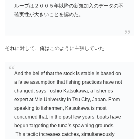
ループは２００５年以降の新規加入のデータの不
確実性が大きいことを認めた。
それに対して、俺はこのように主張していた
And the belief that the stock is stable is based on
a false assumption that fishing practices have not
changed, says Toshio Katsukawa, a fisheries
expert at Mie University in Tsu City, Japan. From
speaking to fishermen, Katsukawa is most
concerned that, in the past few years, boats have
begun targeting the tuna’s spawning grounds.
This tactic increases catches, simultaneously