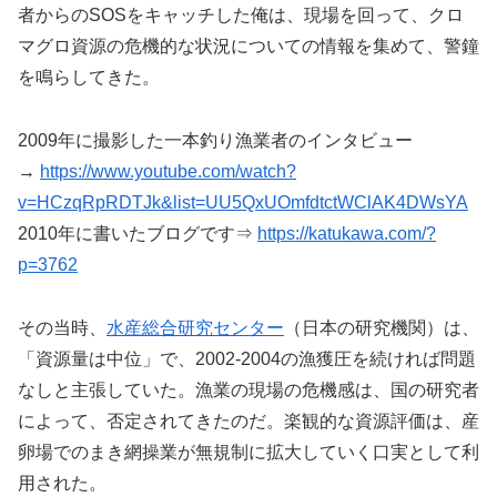
者からのSOSをキャッチした俺は、現場を回って、クロ
マグロ資源の危機的な状況についての情報を集めて、警鐘
を鳴らしてきた。
2009年に撮影した一本釣り漁業者のインタビュー
→
https://www.youtube.com/watch?
v=HCzqRpRDTJk&list=UU5QxUOmfdtctWClAK4DWsYA
2010年に書いたブログです⇒
https://katukawa.com/?
p=3762
その当時、
水産総合研究センター
（日本の研究機関）は、
「資源量は中位」で、2002-2004の漁獲圧を続ければ問題
なしと主張していた。漁業の現場の危機感は、国の研究者
によって、否定されてきたのだ。楽観的な資源評価は、産
卵場でのまき網操業が無規制に拡大していく口実として利
用された。