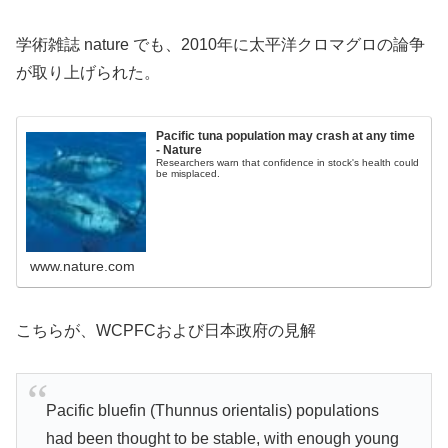
学術雑誌 nature でも、2010年に太平洋クロマグロの論争
が取り上げられた。
Pacific tuna population may crash at any time
- Nature
Researchers warn that confidence in stock's health could
be misplaced.
www.nature.com
こちらが、WCPFCおよび日本政府の見解
Pacific bluefin (Thunnus orientalis) populations
had been thought to be stable, with enough young