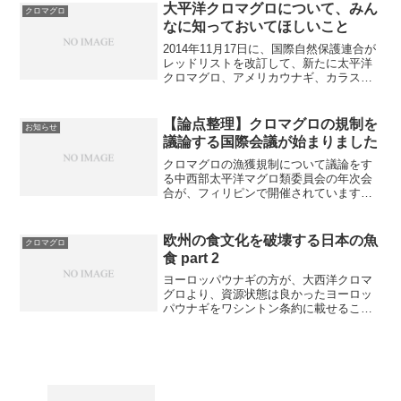
みにきわめて都合が良い提案をごり押し
大平洋クロマグロについて、みん
クロマグロ
て、韓国とメキシコが泣き寝...
なに知っておいてほしいこと
2014年11月17日に、国際自然保護連合が
レッドリストを改訂して、新たに太平洋
クロマグロ、アメリカウナギ、カラスフ
グ を絶滅危惧種として指定しました。レ
ッドリストは関係諸国に保全の必要性を
示すのが目的であり、掲載されたからと
【論点整理】クロマグロの規制を
お知らせ
いって、ただち...
議論する国際会議が始まりました
クロマグロの漁獲規制について議論をす
る中西部太平洋マグロ類委員会の年次会
合が、フィリピンで開催されています。
昨年は規制が甘すぎると日本が集中砲火
を浴びたのですが、今年はどうなるの
か。論点を整理します。つづきは、こち
欧州の食文化を破壊する日本の魚
クロマグロ
らヤフーニュース個人に投稿...
食 part 2
ヨーロッパウナギの方が、大西洋クロマ
グロより、資源状態は良かったヨーロッ
パウナギをワシントン条約に載せること
が決定した2007年のハーグの締約国会議
の前に、FAOの専門家パネルは、ヨーロ
ッパウナギが付属書IIに該当するという勧
告を出した。レ...