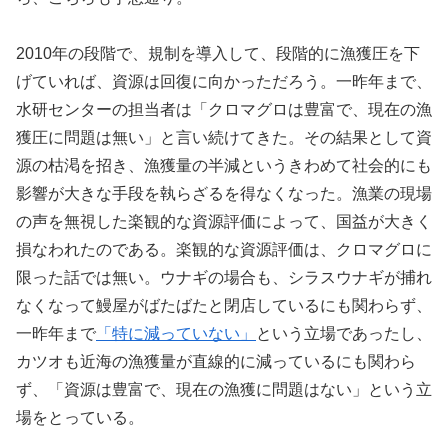
2010年の段階で、規制を導入して、段階的に漁獲圧を下
げていれば、資源は回復に向かっただろう。一昨年まで、
水研センターの担当者は「クロマグロは豊富で、現在の漁
獲圧に問題は無い」と言い続けてきた。その結果として資
源の枯渇を招き、漁獲量の半減というきわめて社会的にも
影響が大きな手段を執らざるを得なくなった。漁業の現場
の声を無視した楽観的な資源評価によって、国益が大きく
損なわれたのである。楽観的な資源評価は、クロマグロに
限った話では無い。ウナギの場合も、シラスウナギが捕れ
なくなって鰻屋がばたばたと閉店しているにも関わらず、
一昨年まで
「特に減っていない」
という立場であったし、
カツオも近海の漁獲量が直線的に減っているにも関わら
ず、「資源は豊富で、現在の漁獲に問題はない」という立
場をとっている。