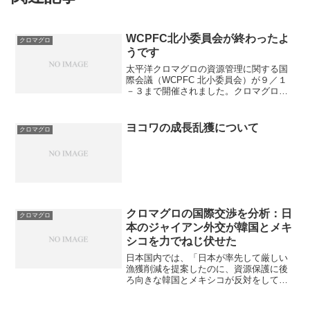
WCPFC北小委員会が終わったよ
クロマグロ
うです
太平洋クロマグロの資源管理に関する国
際会議（WCPFC 北小委員会）が９／１
－３まで開催されました。クロマグロの
資源評価は、２年に一回行われます。最
新の資源評価は２０１４年で、次回は２
０１６年です。今年は谷間の年に当たる
ヨコワの成長乱獲について
クロマグロ
ので、普段であればし...
クロマグロの国際交渉を分析：日
クロマグロ
本のジャイアン外交が韓国とメキ
シコを力でねじ伏せた
日本国内では、「日本が率先して厳しい
漁獲削減を提案したのに、資源保護に後
ろ向きな韓国とメキシコが反対をしてい
る」という内容の報道が目立つのです
が、実態は全然違います。日本が自国の