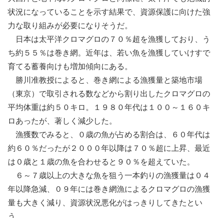
状況になっていることを示す結果で、資源保護に向けた強
力な取り組みが必要になりそうだ。
日本は太平洋クロマグロの７０％超を漁獲しており、う
ち約５５％は巻き網。近年は、若い魚を漁獲していけすで
育てる蓄養向けも増加傾向にある。
勝川准教授によると、巻き網による漁獲量と築地市場
（東京）で取引される数などから割り出したクロマグロの
平均体重は約５０キロ。１９８０年代は１００～１６０キ
ロあったが、著しく減少した。
漁獲数でみると、０歳の魚が占める割合は、６０年代は
約６０％だったが２０００年以降は７０％超に上昇、最近
は０歳と１歳の魚を合わせると９０％を超えていた。
６～７歳以上の大きな魚を狙う一本釣りの漁獲量は０４
年以降急減、０９年には巻き網漁によるクロマグロの漁獲
量も大きく減り、資源状況悪化がはっきりしてきたとい
う。