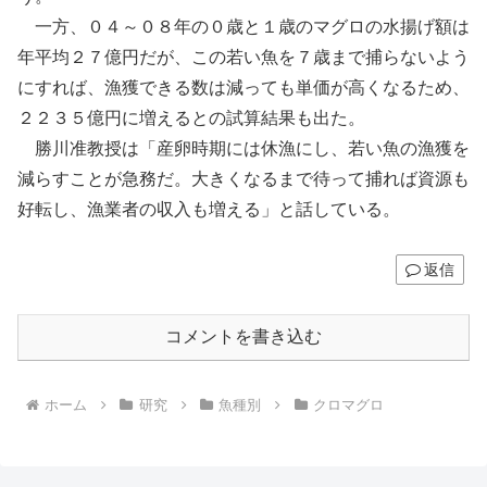
一方、０４～０８年の０歳と１歳のマグロの水揚げ額は
年平均２７億円だが、この若い魚を７歳まで捕らないよう
にすれば、漁獲できる数は減っても単価が高くなるため、
２２３５億円に増えるとの試算結果も出た。
勝川准教授は「産卵時期には休漁にし、若い魚の漁獲を
減らすことが急務だ。大きくなるまで待って捕れば資源も
好転し、漁業者の収入も増える」と話している。
返信
コメントを書き込む
ホーム
研究
魚種別
クロマグロ