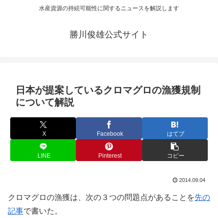
水産資源の持続可能性に関するニュースを解説します
勝川俊雄公式サイト
日本が提案しているクロマグロの漁獲規制
について解説
X
Facebook
はてブ
LINE
Pinterest
コピー
2014.09.04
クロマグロの漁獲は、次の３つの問題点があることを
先の
記事
で書いた。