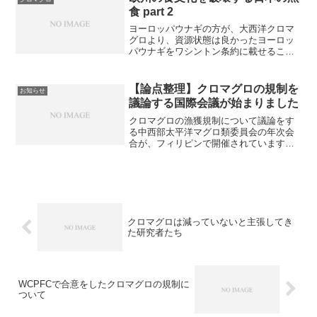
マグロは、タイセイヨウク...
食 part 2
ヨーロッパウナギの方が、大西洋クロマ
グロより、資源状態は良かったヨーロッ
パウナギをワシントン条約に載せること
が決定した2007年のハーグの締約国会議
の前に、FAOの専門家パネルは、ヨーロ
ッパウナギが付属書IIに該当するという勧
【論点整理】クロマグロの規制を
お知らせ
告を出した。レ...
議論する国際会議が始まりました
クロマグロの漁獲規制について議論をす
る中西部太平洋マグロ類委員会の年次会
合が、フィリピンで開催されています。
昨年は規制が甘すぎると日本が集中砲火
を浴びたのですが、今年はどうなるの
か。論点を整理します。つづきは、こち
らヤフーニュース個人に投稿...
クロマグロは減っていないと主張してき
た研究者たち
WCPFCで合意をしたクロマグロの規制に
ついて