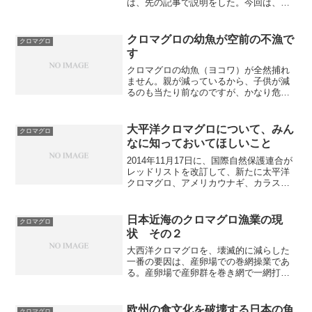
は、先の記事で説明をした。今回は、そ
れを日本のマスメディアがどのように伝
えたかを見てみよう。WCPFC北小委員会
（NC22）における太平洋クロマグロの交
クロマグロの幼魚が空前の不漁で
クロマグロ
渉決裂について、...
す
クロマグロの幼魚（ヨコワ）が全然捕れ
ません。親が減っているから、子供が減
るのも当たり前なのですが、かなり危機
的な状況です。太平洋クロマグロ加入量
モニタリング速報（2014年9月末）太平洋
南（※1）及び九州西（※2）において設
大平洋クロマグロについて、みん
クロマグロ
定した曳縄モニタ...
なに知っておいてほしいこと
2014年11月17日に、国際自然保護連合が
レッドリストを改訂して、新たに太平洋
クロマグロ、アメリカウナギ、カラスフ
グ を絶滅危惧種として指定しました。レ
ッドリストは関係諸国に保全の必要性を
示すのが目的であり、掲載されたからと
日本近海のクロマグロ漁業の現
クロマグロ
いって、ただち...
状 その２
大西洋クロマグロを、壊滅的に減らした
一番の要因は、産卵場での巻網操業であ
る。産卵場で産卵群を巻き網で一網打尽
にする破滅的な漁法が日本でも２００４
年から開始され、日本海のクロマグロ産
卵群が激減している。実は、日本のクロ
欧州の食文化を破壊する日本の魚
クロマグロ