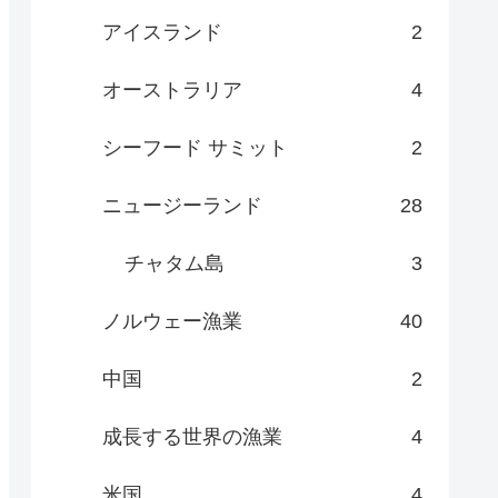
アイスランド
2
オーストラリア
4
シーフード サミット
2
ニュージーランド
28
チャタム島
3
ノルウェー漁業
40
中国
2
成長する世界の漁業
4
米国
4