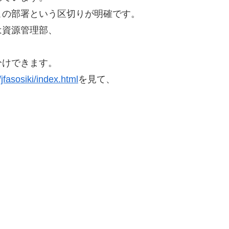
この部署という区切りが明確です。
は資源管理部、
分けできます。
/jfasosiki/index.html
を見て、