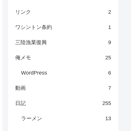
リンク
2
ワシントン条約
1
三陸漁業復興
9
俺メモ
25
WordPress
6
動画
7
日記
255
ラーメン
13