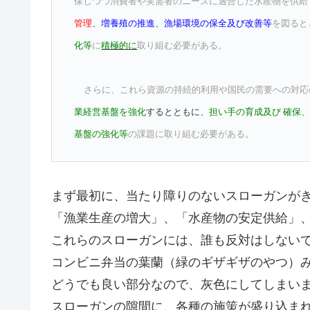
保しつつ消費者や実需者のニーズに適合した水産物を供給
管理
、
増養殖の推進
、
漁場環境の保全及び改善等
を図ると
化等
に
積極的に
取り組む必要がある。
さらに、これら資源の持続的利用や国民の需要への対応
業経営基盤を強化
するとともに、
担い手の育成及び 確保
基盤の強化等
の課題に取り組む必要がある。
まず最初に、当たり障りのないスローガンが
「漁業生産の増大」、「水産物の安定供給」
これらのスローガンには、誰も反対はしない
コンビニ弁当の葉蘭（緑のギザギザのやつ）
どうでも良い部分なので、灰色にしてしまい
スローガンの隙間に、各種の施策が盛り込ま