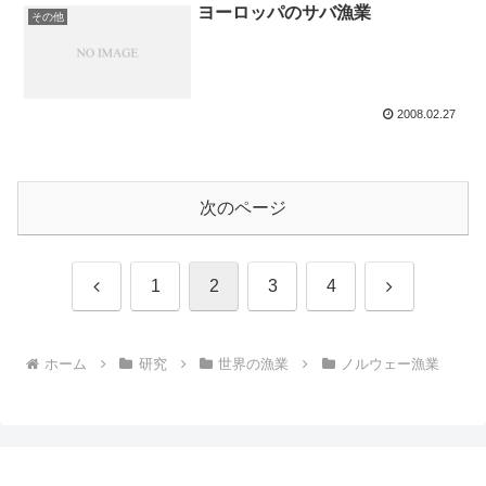
ヨーロッパのサバ漁業
その他
2008.02.27
次のページ
前
次
1
2
3
4
へ
へ
ホーム
研究
世界の漁業
ノルウェー漁業