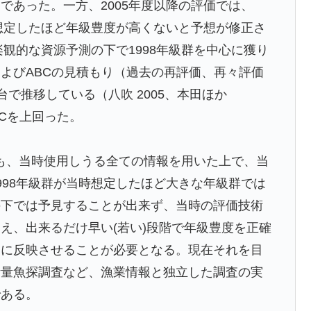
であった。一方、2005年度以降の評価では、
初想定したほど年級豊度が高くないと予想が修正さ
楽観的な資源予測の下で1998年級群を中心に獲り
よびABCの見積もり（過去の再評価、再々評価
台で推移している（八吹 2005、本田ほか
BCを上回った。
いても、当時使用しうる全ての情報を用いた上で、当
998年級群が当時想定したほど大きな年級群では
の下では予見することが出来ず、当時の評価技術
え、出来るだけ早い(若い)段階で年級豊度を正確
価に反映させることが必要となる。現在それを目
計量魚探調査など、漁業情報と独立した調査の実
である。