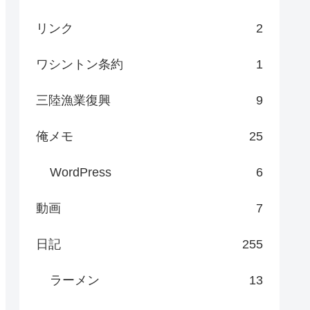
リンク
2
ワシントン条約
1
三陸漁業復興
9
俺メモ
25
WordPress
6
動画
7
日記
255
ラーメン
13