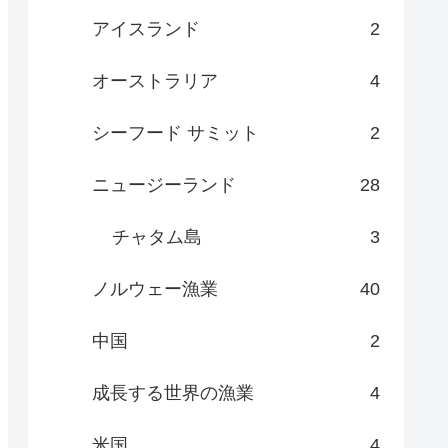
アイスランド
2
オーストラリア
4
シーフード サミット
2
ニュージーランド
28
チャタム島
3
ノルウェー漁業
40
中国
2
成長する世界の漁業
4
米国
4