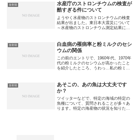
の汚染のピークは半年から１年ほど遅れ
水産庁のストロンチウムの検査が
放射能
ました。次の図は実測デー...
酷すぎる件について
ようやく水産物のストロンチウムの検査
結果が出ました。東日本大震災について
～水産物のストロンチウム測定結果につ
いて～種採取日ストロンチウム-90セシウ
ムヨウ素マイワシ4月6日不検出（検出下
限値：0.04）8.54.9イカナゴ（コウナゴ）
白血病の罹病率と粉ミルクのセシ
放射能
4月8...
ウムの関係
この前のエントリで、1960年代、1970年
代の粉ミルクのセシウムが高かったこと
を紹介したところ、うわっ…私の粉ミル
ク、 セシウム高すぎ…？（４９歳 Aさん
の場合） AA略と衝撃を受けた人多数。ま
た、この時代に生まれた人から、「同級
あそこの、あの魚は大丈夫です
放射能
生が白血...
か？
ツイッターなどで、特定の海域の特定の
魚種について、質問されることが多々あ
ります。特定の海産物の状況を知りたい
という気持ちはわかるのですが、一つ一
つ対応している時間はありません。なの
で、自分で確認するための方法を説明し
ます。水産物の検査データ...