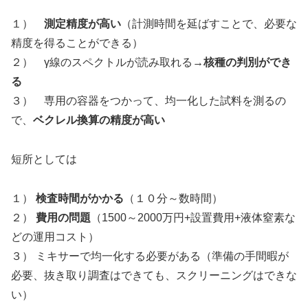
１）
測定精度が高い
（計測時間を延ばすことで、必要な
精度を得ることができる）
２） γ線のスペクトルが読み取れる→
核種の判別ができ
る
３） 専用の容器をつかって、均一化した試料を測るの
で、
ベクレル換算の精度が高い
短所としては
１）
検査時間がかかる
（１０分～数時間）
２）
費用の問題
（1500～2000万円+設置費用+液体窒素な
どの運用コスト）
３） ミキサーで均一化する必要がある（準備の手間暇が
必要、抜き取り調査はできても、スクリーニングはできな
い）