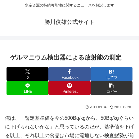
水産資源の持続可能性に関するニュースを解説します
勝川俊雄公式サイト
ゲルマニウム検出器による放射能の測定
X
Facebook
はてブ
LINE
Pinterest
コピー
2011.09.04
2011.12.20
俺は、「暫定基準値を今の500Bq/kgから、50Bq/kgぐらい
に下げられないかな」と思っているのだが、基準値を下げ
る以上、それ以上の食品は市場に流通しない検査態勢が前