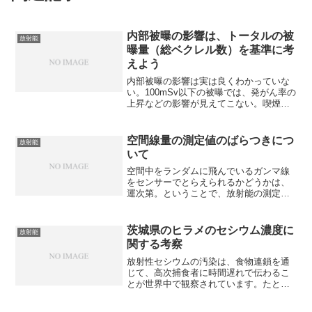
内部被曝の影響は、トータルの被
放射能
曝量（総ベクレル数）を基準に考
えよう
内部被曝の影響は実は良くわかっていな
い。100mSv以下の被曝では、発がん率の
上昇などの影響が見えてこない。喫煙の
ような明らかなリスクと比べると低いレ
ベルだと思われるが、「影響が無い」と
断定はできない。未知な部分があるか
空間線量の測定値のばらつきにつ
放射能
ら、放射能は予防的に...
いて
空間中をランダムに飛んでいるガンマ線
をセンサーでとらえられるかどうかは、
運次第。ということで、放射能の測定で
は、誤差はつきものです。では、どれぐ
らいの幅を考えれば良いのでしょうか。
例として、エアカウンターＳをつかっ
茨城県のヒラメのセシウム濃度に
放射能
て、0.1Sv/hの場所で...
関する考察
放射性セシウムの汚染は、食物連鎖を通
じて、高次捕食者に時間遅れで伝わるこ
とが世界中で観察されています。たとえ
ば、チェルノブイリの事故の後、日本近
海でも、スズキやマダラのような捕食魚