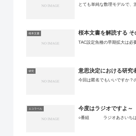
桜本文書を解読する そ
桜本文書
意思決定における研究
研究
今度はラジオですよ～
エコラベル
○番組 ラジオあさいちばん（