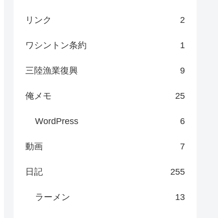
リンク
2
ワシントン条約
1
三陸漁業復興
9
俺メモ
25
WordPress
6
動画
7
日記
255
ラーメン
13