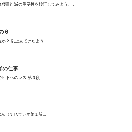
とても単純な数理モデルで、漁獲量削減の重要性を検証してみよう。 ...
の６
TAC設定魚種の早期拡大は必要か？ 以上見てきたよう...
者の仕事
今回は匿名でもいいですか？のヒトへのレス 第３段 ...
NHKラジオ第１放...