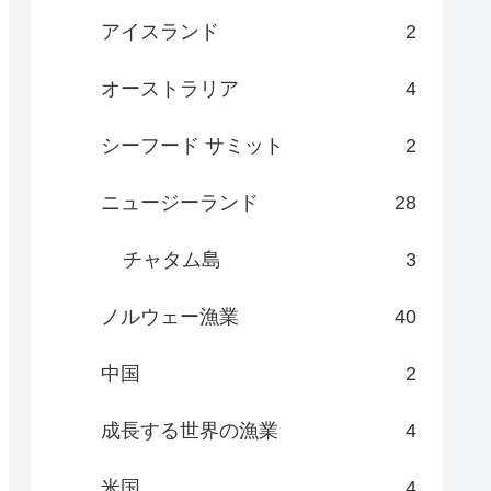
アイスランド
2
オーストラリア
4
シーフード サミット
2
ニュージーランド
28
チャタム島
3
ノルウェー漁業
40
中国
2
成長する世界の漁業
4
米国
4