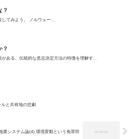
な？
サバの漁獲物の年齢組成を比較してみよう。 ノルウェー...
か？
がある。伝統的な意志決定方法の特徴を理解す...
イラルと共有地の悲劇
漁業システム論(4) 環境変動という免罪符