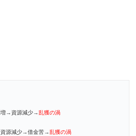
渦
獲増→資源減少→
乱獲の渦
→資源減少→借金苦→
乱獲の渦