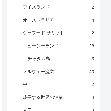
アイスランド
2
オーストラリア
4
シーフード サミット
2
ニュージーランド
28
チャタム島
3
ノルウェー漁業
40
中国
2
成長する世界の漁業
4
米国
4