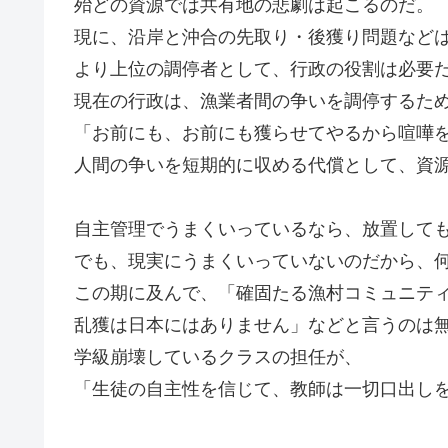
殆どの資源では共有地の悲劇は起こるのだ。
現に、沿岸と沖合の先取り・後獲り問題など
より上位の調停者として、行政の役割は必要
現在の行政は、漁業者間の争いを調停するた
「お前にも、お前にも獲らせてやるから喧嘩
人間の争いを短期的に収める代償として、資
自主管理でうまくいっているなら、放置して
でも、現実にうまくいっていないのだから、
この期に及んで、「確固たる漁村コミュニテ
乱獲は日本にはありません」などと言うのは
学級崩壊しているクラスの担任が、
「生徒の自主性を信じて、教師は一切口出し