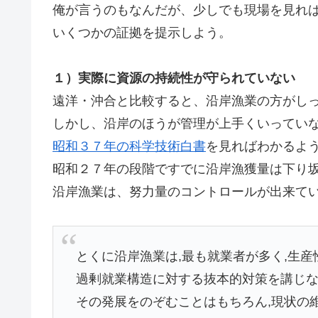
俺が言うのもなんだが、少しでも現場を見れ
いくつかの証拠を提示しよう。
１）実際に資源の持続性が守られていない
遠洋・沖合と比較すると、沿岸漁業の方がし
しかし、沿岸のほうが管理が上手くいってい
昭和３７年の科学技術白書
を見ればわかるよ
昭和２７年の段階ですでに沿岸漁獲量は下り
沿岸漁業は、努力量のコントロールが出来て
とくに沿岸漁業は,最も就業者が多く,生産
過剰就業構造に対する抜本的対策を講じな
その発展をのぞむことはもちろん,現状の