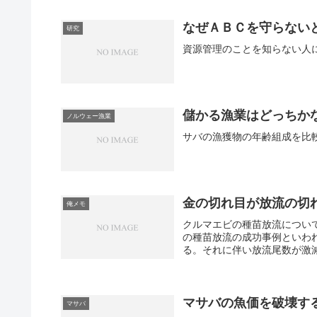
なぜＡＢＣを守らない
研究
儲かる漁業はどっちか
ノルウェー漁業
金の切れ目が放流の切
俺メモ
クルマエビの種苗放流につい
の種苗放流の成功事例といわ
る。それに伴い放流尾数が激減
マサバの魚価を破壊す
マサバ