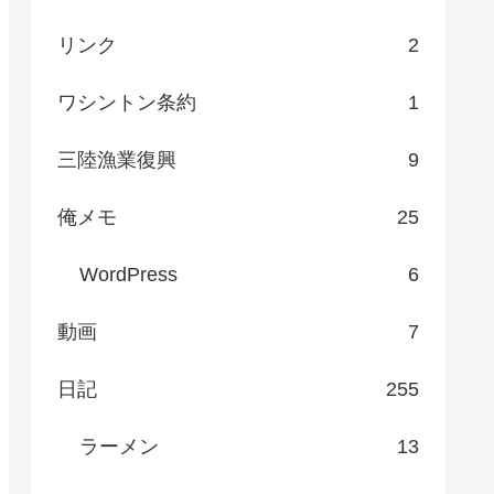
リンク
2
ワシントン条約
1
三陸漁業復興
9
俺メモ
25
WordPress
6
動画
7
日記
255
ラーメン
13