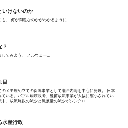
といけないのか
資源管理のことを知らない人にも、 何が問題なのかがわかるように...
な？
サバの漁獲物の年齢組成を比較してみよう。 ノルウェー...
れ目
てのメモ埋め立ての保障事業として瀬戸内海を中心に発展。 日本
れている。バブル崩壊以降、種苗放流事業が大幅に縮小されてい
中。放流尾数の減少と漁獲量の減少がシンクロ...
る水産行政