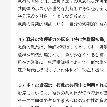
漁村共同体では、上意下達型の意思決定が可
共同体のボスが合理的な判断をする保証は全
半分現役を引退したような高齢者が、
漁業の長期的利益よりも、自分の短期的利益
４）戦後の漁獲能力の拡充（特に魚群探知機
戦前の漁業は、漁師が頑張ってとっても、資
魚群探知機が無ければ、魚が少なくなると捕
現在の漁業は、魚群探知機によって、低水準
江戸時代に機能していた体制が、現在も機能
５）多くの資源は、複数の共同体に利用され
沿岸においても、複数の共同体が使う資源が
単一の共同体で占有できる地崎の定住性の資